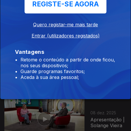
REGISTE-SE AGORA
10 dez. 2025
Apresentação |
Solange Vieira
Quero registar-me mais tarde
Entrar (utilizadores registados)
Vantagens
Retome o conteúdo a partir de onde ficou,
09 dez. 2025
nos seus dispositivos;
Apresentação |
Guarde programas favoritos;
Solange Vieira
Aceda à sua área pessoal;
08 dez. 2025
Apresentação |
Solange Vieira