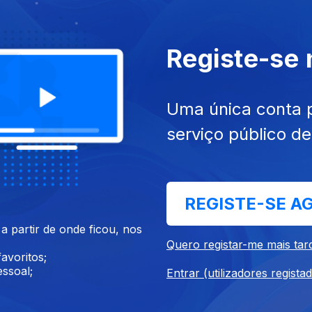
Registe-se
2025
23 dez. 2025
ação | Solange Vieira
Apresentação | Solange Viei
Uma única conta 
serviço público d
REGISTE-SE A
 partir de onde ficou, nos
025
17 dez. 2025
Quero registar-me mais tar
tação | Vera Santos
Apresentação | Vera Santos
avoritos;
ssoal;
Entrar (utilizadores regista