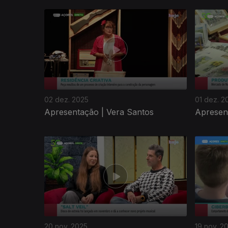
891605
02 dez. 2025
01 dez. 2
Apresentação | Vera Santos
Apresen
20 nov. 2025
19 nov. 2