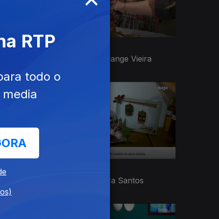
 na RTP
22 dez. 2025
ra
Apresentação | Solange Vieira
para todo o
e media
GORA
16 dez. 2025
de
Apresentação | Vera Santos
dos)