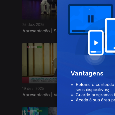
25 dez. 2025
24 dez. 
Apresentação | Solange Vieira
Apresent
896475
Vantagens
Retome o conteúdo a
19 dez. 2025
18 dez. 2
seus dispositivos;
Apresentação | Vera Santos
Apresen
Guarde programas f
Aceda à sua área pe