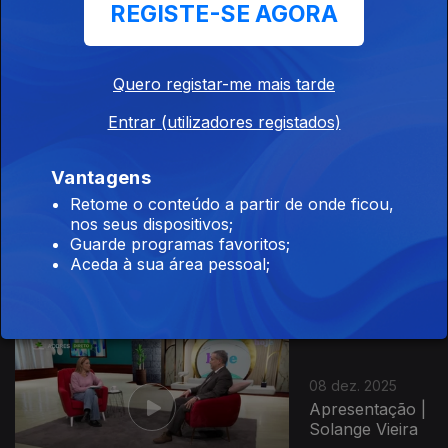
REGISTE-SE AGORA
10 dez. 2025
Apresentação |
Solange Vieira
Quero registar-me mais tarde
Entrar (utilizadores registados)
Vantagens
Retome o conteúdo a partir de onde ficou,
09 dez. 2025
nos seus dispositivos;
Apresentação |
Guarde programas favoritos;
Solange Vieira
Aceda à sua área pessoal;
08 dez. 2025
Apresentação |
Solange Vieira