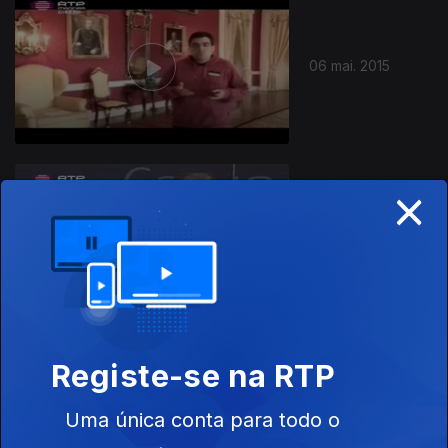
06 mai. 2015
×
Ep. 8
25 abr. 2015
Registe-se na RTP
Ep. 7
11 abr. 2015
Uma única conta para todo o