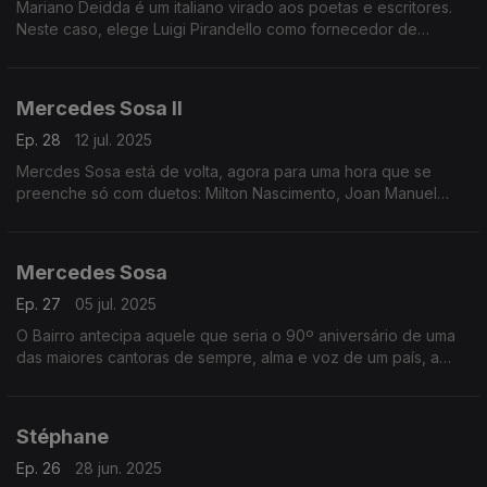
Mariano Deidda é um italiano virado aos poetas e escritores.
Neste caso, elege Luigi Pirandello como fornecedor de
palavras, num disco gravado e produzido em Portugal. A
dedicação é total, e vale a pena descobri-lo(s).
Mercedes Sosa II
Ep. 28
12 jul. 2025
Mercdes Sosa está de volta, agora para uma hora que se
preenche só com duetos: Milton Nascimento, Joan Manuel
Serrat, Lila Downs, Shakira e Jorge Drexler estão entre os que
ajudam ao segundo andamento da festa.
Mercedes Sosa
Ep. 27
05 jul. 2025
O Bairro antecipa aquele que seria o 90º aniversário de uma
das maiores cantoras de sempre, alma e voz de um país, a
Argentina. É com a enorme Mercedes Sosa que se abre a
primeira de duas emissões especialíssimas.
Stéphane
Ep. 26
28 jun. 2025