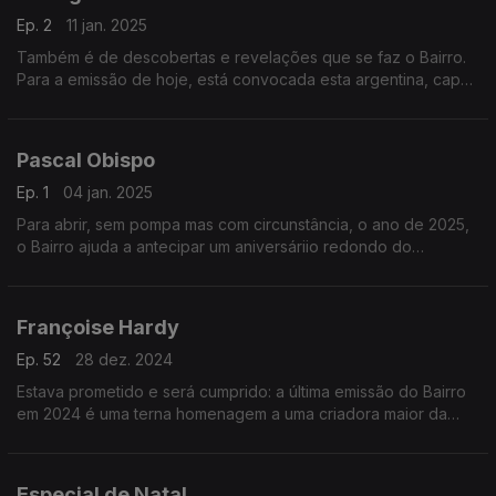
Ep. 2
11 jan. 2025
Também é de descobertas e revelações que se faz o Bairro.
Para a emissão de hoje, está convocada esta argentina, capaz
de juntar tradição e modernidade, e de pôr o seu país, mas
também a Europa, a dançar a compasso.
Pascal Obispo
Ep. 1
04 jan. 2025
Para abrir, sem pompa mas com circunstância, o ano de 2025,
o Bairro ajuda a antecipar um aniversáriio redondo do
compositor francês e produtor para muita gente, mas também
cantor em nome próprio.
Françoise Hardy
Ep. 52
28 dez. 2024
Estava prometido e será cumprido: a última emissão do Bairro
em 2024 é uma terna homenagem a uma criadora maior da
música francesa. Não é uma despedida, mas uma
oportunidade para lhe seguir os múltiplos passos.
Especial de Natal