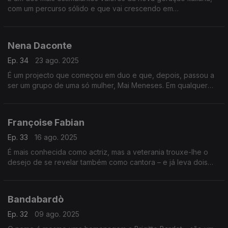
com um percurso sólido e que vai crescendo em
popularidade. Estará em foco no Bairro, que também destaca
o disco de Silvia Perez Cruz e Salvador Sobral.
Nena Daconte
Ep. 34
23 ago. 2025
É um projecto que começou em duo e que, depois, passou a
ser um grupo de uma só mulher, Mai Meneses. Em qualquer
das modalidades, Nena Daconte mantém-se na linha da frente
espanhola e está em avaliação no Bairro.
Françoise Fabian
Ep. 33
16 ago. 2025
É mais conhecida como actriz, mas a veterania trouxe-lhe o
desejo de se revelar também como cantora – e já leva dois
discos irrepreensíveis, gravados aos 85 e aos 90 anos,
respectivamente. Nunca é tarde…
Bandabardò
Ep. 32
09 ago. 2025