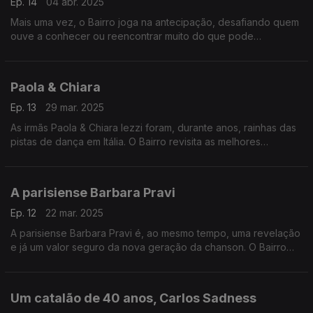
Ep. 14
04 abr. 2025
Mais uma vez, o Bairro joga na antecipação, desafiando quem
ouve a conhecer ou reencontrar muito do que pode
testemunhar no concerto lisboeta do colombiano Maluma, um
dos novos fenómenos da América Latina.
Paola & Chiara
Ep. 13
29 mar. 2025
As irmãs Paola & Chiara Iezzi foram, durante anos, rainhas das
pistas de dança em Itália. O Bairro revisita as melhores
canções das milanesas, e também se aventura com uns
misteriosos emissários vindos de França.
A parisiense Barbara Pravi
Ep. 12
22 mar. 2025
A parisiense Barbara Pravi é, ao mesmo tempo, uma revelação
e já um valor seguro da nova geração da chanson. O Bairro
centra nelas as atenções, sem esquecer três grupos que
ajudam à causa da modernidade espanhola.
Um catalão de 40 anos, Carlos Sadness