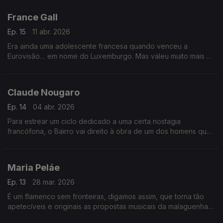
insólita incursão… no reggaeton.
France Gall
Ep. 15
11 abr. 2026
Era ainda uma adolescente francesa quando venceu a
Eurovisão… em nome do Luxemburgo. Mas valeu muito mais do
que uma canção, como se prova. Juntam-se-lhe damas de
Itália e grupos de Espanha.
Claude Nougaro
Ep. 14
04 abr. 2026
Para estrear um ciclo dedicado a uma certa nostagia
francófona, o Bairro vai direito à obra de um dos homens que
popularizou o jazz e o swing no hexágono. E ainda tem tempo
para cruzamentos inesperados.
Maria Peláe
Ep. 13
28 mar. 2026
É um flamenco sem fronteiras, digamos assim, que torna tão
apetecíveis e originais as propostas musicais da malaguenha
Maria Peláe, que estará em destaque no Bairro. Que também