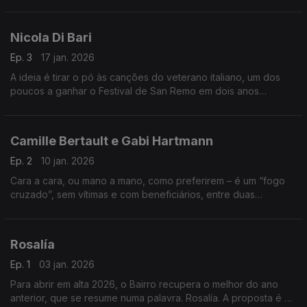
Cuevas. O nome artístico: Guitarricadelafuente. O Bairro não
perde tempo a mostrar e a avaliar os seus dois álbuns.
Nicola Di Bari
Ep. 3
17 jan. 2026
A ideia é tirar o pó às canções do veterano italiano, um dos
poucos a ganhar o Festival de San Remo em dois anos
consecutivos. Tudo o resto será, neste andamento, de tónica
feminina, castelhana ou francófona.
Camille Bertault e Gabi Hartmann
Ep. 2
10 jan. 2026
Cara a cara, ou mano a mano, como preferirem – é um “fogo
cruzado”, sem vítimas e com beneficiários, entre duas
parisienses. A paixão pelo jazz é comum. De resto, é descobrir
as diferenças.
Rosalía
Ep. 1
03 jan. 2026
Para abrir em alta 2026, o Bairro recupera o melhor do ano
anterior, que se resume numa palavra. Rosalía. A proposta é a