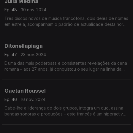
Julia Medina
Ep. 48
30 nov. 2024
Três discos novos de música francófona, dois deles de nomes
em estreia, acompanham o padrão de actualidade desta hora
do Bairro, em que a convidada central é a artista andaluza,
que volta a marcar pontos em 2024.
Ditonellapiaga
Ep. 47
23 nov. 2024
É uma das mais poderosas e consistentes revelações da cena
romana – aos 27 anos, já conquistou o seu lugar na linha da
frente italiana. E a pop ganhou uma personalidade sensual e
assertiva.
Gaetan Roussel
Ep. 46
16 nov. 2024
Cabe-lhe a liderança de dois grupos, integra um duo, assina
bandas sonoras e produções – este francês é um hiperactivo.
O Bairro reserva-lhe o palco principal para se conhecer
melhor a carreira a solo.