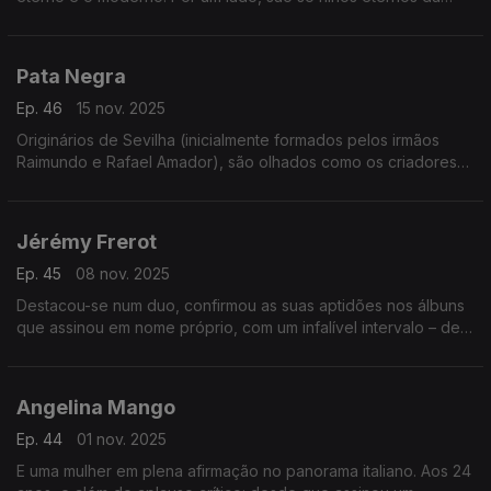
canção francófona. Por outro, nenhum deles chega no
original… nem em versão expectável. Surpresas...
Pata Negra
Ep. 46
15 nov. 2025
Originários de Sevilha (inicialmente formados pelos irmãos
Raimundo e Rafael Amador), são olhados como os criadores
do flamenco blues. É um universo que se alarga para a música
tradicional, como se demonstrará.
Jérémy Frerot
Ep. 45
08 nov. 2025
Destacou-se num duo, confirmou as suas aptidões nos álbuns
que assinou em nome próprio, com um infalível intervalo – de
três em três anos. Jérémy Frerot merece o destaque, para a
voz e para as canções que assina.
Angelina Mango
Ep. 44
01 nov. 2025
E uma mulher em plena afirmação no panorama italiano. Aos 24