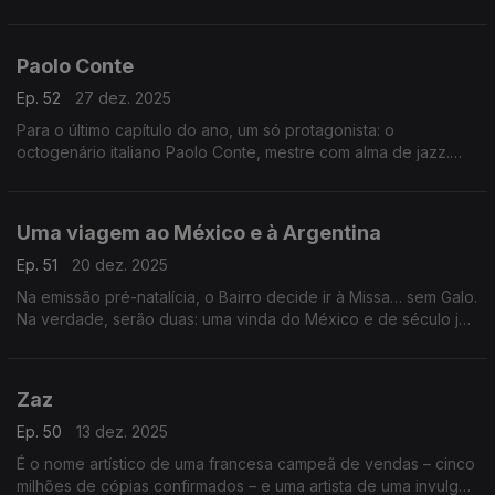
de abordar os quatro álbuns que a espanhola já editou, com
especial atenção para a obra-prima Lux.
Paolo Conte
Ep. 52
27 dez. 2025
Para o último capítulo do ano, um só protagonista: o
octogenário italiano Paolo Conte, mestre com alma de jazz.
Vamos percorrer o disco que o levou a um recital memorável,
no milanês Teatro alla Scala. Uma master class.
Uma viagem ao México e à Argentina
Ep. 51
20 dez. 2025
Na emissão pré-natalícia, o Bairro decide ir à Missa… sem Galo.
Na verdade, serão duas: uma vinda do México e de século já
distante, outra da Argentina, mais recente. O erudito encontra
o popular, num capítulo especial.
Zaz
Ep. 50
13 dez. 2025
É o nome artístico de uma francesa campeã de vendas – cinco
milhões de cópias confirmados – e uma artista de uma invulgar