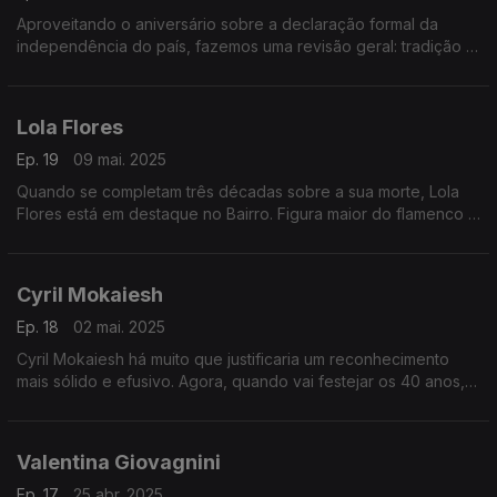
Aproveitando o aniversário sobre a declaração formal da
independência do país, fazemos uma revisão geral: tradição e
apostas recentes, sem esquecer o Buena Vista Social Club e a
Nueva Trova Cubana. Incentiva-se a dança.
Lola Flores
Ep. 19
09 mai. 2025
Quando se completam três décadas sobre a sua morte, Lola
Flores está em destaque no Bairro. Figura maior do flamenco e
da música andaluza, não vem sozinha: traz consigo a família,
toda virada às artes,e alguns amigos.
Cyril Mokaiesh
Ep. 18
02 mai. 2025
Cyril Mokaiesh há muito que justificaria um reconhecimento
mais sólido e efusivo. Agora, quando vai festejar os 40 anos, o
Bairro revisita com pormenor a obra deste parisiense,
incluindo alguns duetos notáveis.
Valentina Giovagnini
Ep. 17
25 abr. 2025