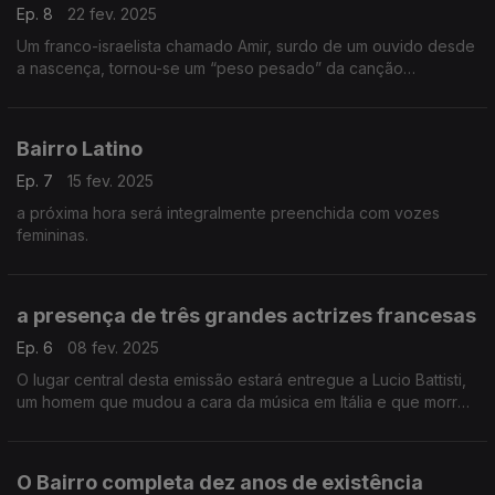
Ep. 8
22 fev. 2025
Um franco-israelista chamado Amir, surdo de um ouvido desde
a nascença, tornou-se um “peso pesado” da canção
francófona
Bairro Latino
Ep. 7
15 fev. 2025
a próxima hora será integralmente preenchida com vozes
femininas.
a presença de três grandes actrizes francesas
Ep. 6
08 fev. 2025
O lugar central desta emissão estará entregue a Lucio Battisti,
um homem que mudou a cara da música em Itália e que morreu
cedo demais. Assinale-se ainda a presença de três grandes
actrizes francesas, que também cantam.
O Bairro completa dez anos de existência