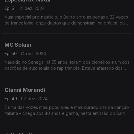
Ep. 51
21 dez. 2024
Num especial pré-natalício, o Bairro abre as portas a 22 vozes
da francofonia, onze duetos que demonstram, na prática, que
as diferenças estéticas e geracionais não resistem a canções
sem mancha. Uma prenda, em suma.
MC Solaar
Ep. 50
14 dez. 2024
Nascido no Senegal há 55 anos, foi um dos pioneiros e um dos
padrões de autonomia do rap francês. Esteve afastado dos
discos desde 2017, mas regressa em plena forma e o Bairro
recebe-lhe as novidades e as memórias.
Gianni Morandi
Ep. 49
07 dez. 2024
É uma das vozes mais populares e mais duradouras da canção
italiana – chega aos 80 anos e ganha, nesta emissão do Bairro,
o enquadramento de uma carreira de seis décadas e inúmeros
êxitos. E continua…