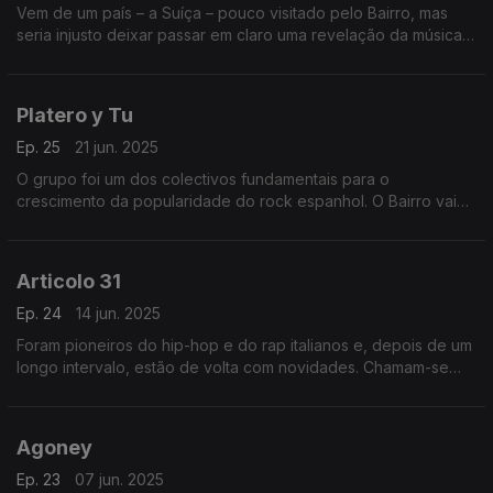
Vem de um país – a Suíça – pouco visitado pelo Bairro, mas
seria injusto deixar passar em claro uma revelação da música
francófona como Stéphane, a eleita de uma semana que
também conjuga o castelhano no feminino.
Platero y Tu
Ep. 25
21 jun. 2025
O grupo foi um dos colectivos fundamentais para o
crescimento da popularidade do rock espanhol. O Bairro vai
trazê-los de volta. Cabe ainda uma viagem no tempo, aos anos
de ouro da canzone italiana.
Articolo 31
Ep. 24
14 jun. 2025
Foram pioneiros do hip-hop e do rap italianos e, depois de um
longo intervalo, estão de volta com novidades. Chamam-se
Articolo 31 e ocupam o palco central, onde também passam
canções dos fillmes de Pedro Almodóvar.
Agoney
Ep. 23
07 jun. 2025