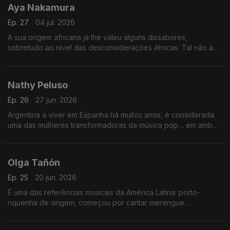
Aya Nakamura
Ep. 27
04 jul. 2026
A sua origem africana já lhe valeu alguns dissabores,
sobretudo ao nível das desconsiderações étnicas. Tal não a
impede de ser uma das actuais campeãs de vendas em
França, como se confirmará com vários exemplos.
Nathy Peluso
Ep. 26
27 jun. 2026
Argentina a viver em Espanha há muitos anos, é considerada
uma das mulheres transformadoras da música pop… em ambos
os países. Seguimos-lhe a voz e os desfechos, uma
irresistível, os outros inovadores.
Olga Tañón
Ep. 25
20 jun. 2026
É uma das referências musicais da América Latina: porto-
riquenha de origem, começou por cantar merengue
dominicano e não esconde a paixão pela Venezuela. O Bairro
vai com ela a todos os recantos.