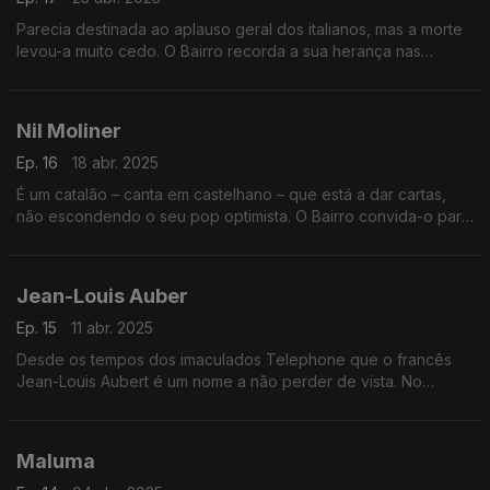
Parecia destinada ao aplauso geral dos italianos, mas a morte
levou-a muito cedo. O Bairro recorda a sua herança nas
canções. E revisita tributos a três grandes da francofonia
musical, em discos de tributo.
Nil Moliner
Ep. 16
18 abr. 2025
É um catalão – canta em castelhano – que está a dar cartas,
não escondendo o seu pop optimista. O Bairro convida-o para
o palco central. E junta uma saborosa viagem ao passado com
mestres dos boleros.
Jean-Louis Auber
Ep. 15
11 abr. 2025
Desde os tempos dos imaculados Telephone que o francês
Jean-Louis Aubert é um nome a não perder de vista. No
momento em que ele chega aos 70 anos, o Bairro passa-lhe a
pente fino a obra feita a solo.
Maluma