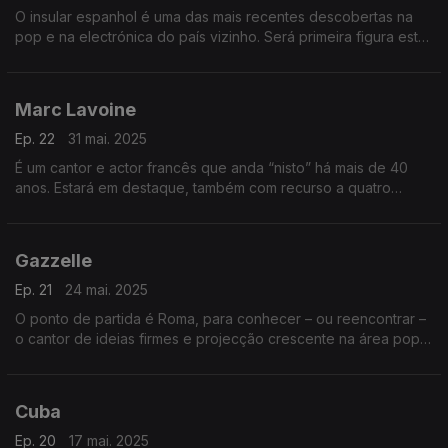
O insular espanhol é uma das mais recentes descobertas na
pop e na electrónica do país vizinho. Será primeira figura esta
semana, em que também se abordam quatro damas marcantes
na francofonia musical dos anos 60.
Marc Lavoine
Ep. 22
31 mai. 2025
É um cantor e actor francês que anda “nisto” há mais de 40
anos. Estará em destaque, também com recurso a quatro
duetos notáveis. A América Latina chega de Cuba, da
Argentina e do Uruguai, com três discos novos.
Gazzelle
Ep. 21
24 mai. 2025
O ponto de partida é Roma, para conhecer – ou reencontrar –
o cantor de ideias firmes e projecção crescente na área pop,
sem deixar de piscar o olho às pistas de dança. E ainda
estreamos três damas da francofonia.
Cuba
Ep. 20
17 mai. 2025