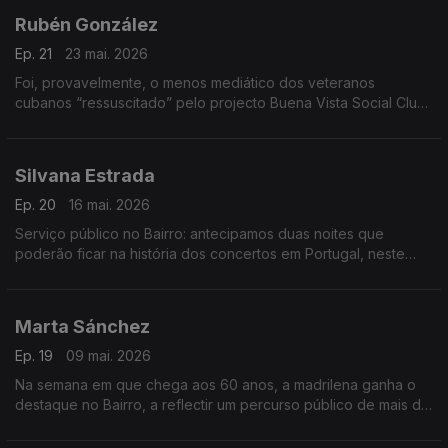
Rubén González
Ep. 21
23 mai. 2026
Foi, provavelmente, o menos mediático dos veteranos
cubanos “ressuscitado” pelo projecto Buena Vista Social Club.
Por ser pianista e não cantor. Mas, agora, o Bairro repõe a
justiça na música do grande Rubén González.
Silvana Estrada
Ep. 20
16 mai. 2026
Serviço público no Bairro: antecipamos duas noites que
poderão ficar na história dos concertos em Portugal, neste
ano de 2026: vamos ao encontro desta luminosa mexicana,
mostrando o que Lisboa e Porto vão ouvir.
Marta Sánchez
Ep. 19
09 mai. 2026
Na semana em que chega aos 60 anos, a madrilena ganha o
destaque no Bairro, a reflectir um percurso público de mais de
quatro décadas. Nos “complementos”, italianos e francófonos,
nada menos do que seis estreias.