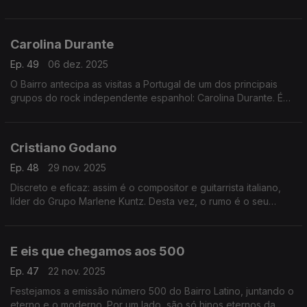
versatilidade. Esta semana, a emissão é integralmente cantada
no feminino… plural.
Carolina Durante
Ep. 49
06 dez. 2025
O Bairro antecipa as visitas a Portugal de um dos principais
grupos do rock independente espanhol: Carolina Durante. É
uma emissão dedicada ao quarteto de Madrid,com mergulhos
profundos nos seus três discos.
Cristiano Godano
Ep. 48
29 nov. 2025
Discreto e eficaz: assim é o compositor e guitarrista italiano,
líder do Grupo Marlene Kuntz. Desta vez, o rumo é o seu
trabalho a solo. Numa emissão com muito peso: Rosalá,
Vanessa Paradis, Karol G e Gloria Estefan.
E eis que chegamos aos 500
Ep. 47
22 nov. 2025
Festejamos a emissão número 500 do Bairro Latino, juntando o
eterno e o moderno. Por um lado, são só hinos eternos da