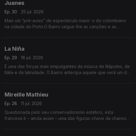
Juanes
Ep. 30
25 jul. 2026
Mais um “pré-aviso” de espectáculo maior: o do colombiano
na cidade do Porto.O Bairro segue-lhe as canções e as
parcerias, a vida e os êxitos, num capítulo especial, de novo
com “serviço ao público”.
La Niña
Ep. 29
18 jul. 2026
É uma das forças mais empolgantes da música de Nápoles, de
Itália e da latinidade. O Bairro antecipa aquele que será um dos
grandes concertos do Verão, no Festival de Sines, com
audição integral do disco Furèsta.
Mireille Mathieu
Ep. 28
11 jul. 2026
Questionada pelo seu conservadorismo estético, esta
francesa é – ainda assim – uma das figuras-chave da chanson.
O Bairro começa já a festejar a sua chegada aos 80 anos,
numa emissão virada para as memórias.