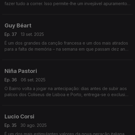
fazer tudo a correr. Isso permite-lhe um invejável apuramento
nas canções que estarão expostas no Bairro. Nas memórias,
revisitamos o bolero.
Guy Béart
Ep. 37
13 set. 2025
É um dos grandes da canção francesa e um dos mais atirados
para a falta de memória – na semana em que passam dez anos
sobre a sua morte, o Bairro recorda a sua vida e sublinha a sua
obra.
Niña Pastori
Ep. 36
06 set. 2025
O Bairro volta a jogar na antecipação: dias antes de subir aos
palcos dos Coliseus de Lisboa e Porto, entrega-se o exclusivo
desta emissão ao notável percurso de um dos expoentes do
flamenco moderno – mas não só.
Lucio Corsi
Ep. 35
30 ago. 2025
É um dos mais estimulantes valores da nova geração italiana,