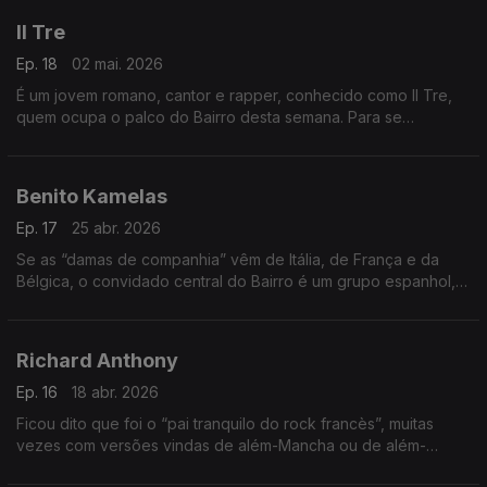
Il Tre
Ep. 18
02 mai. 2026
É um jovem romano, cantor e rapper, conhecido como Il Tre,
quem ocupa o palco do Bairro desta semana. Para se
conhecer um dos novos campeões de Itália. Atenção especial,
também, para o novo disco de Benjamin Biolay.
Benito Kamelas
Ep. 17
25 abr. 2026
Se as “damas de companhia” vêm de Itália, de França e da
Bélgica, o convidado central do Bairro é um grupo espanhol, e
de rock independente. Chama-se Benito Kamelas, tem
histórias para contar e canções para mostrar.
Richard Anthony
Ep. 16
18 abr. 2026
Ficou dito que foi o “pai tranquilo do rock francès”, muitas
vezes com versões vindas de além-Mancha ou de além-
Atlântico. É o que vamos tirar a limpo, com tempo para uma