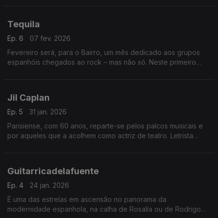
atravessaram quatro décadas… até 2025.
Tequila
Ep. 6
07 fev. 2026
Fevereiro será, para o Bairro, um mês dedicado aos grupos
espanhóis chegados ao rock – mas não só. Neste primeiro
andamento, entram em cena os pioneiros Tequila, de Madrid,
que duraram pouco, mas marcaram muito.
Jil Caplan
Ep. 5
31 jan. 2026
Parisiense, com 60 anos, reparte-se pelos palcos musicais e
por aqueles que a acolhem como actriz de teatro. Letrista
intensa e apaixonada, muda de estilo e de parceiros, mas não
perde gás – como fica agora demonstrado.
Guitarricadelafuente
Ep. 4
24 jan. 2026
É uma das estrelas em ascensão no panorama da
modernidade espanhola, na calha de Rosalía ou de Rodrigo