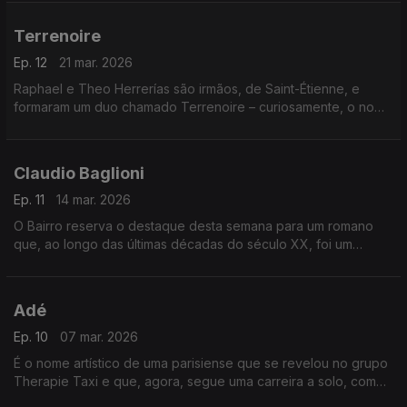
viaja pelos dourados anos ontem de Itália.
Terrenoire
Ep. 12
21 mar. 2026
Raphael e Theo Herrerías são irmãos, de Saint-Étienne, e
formaram um duo chamado Terrenoire – curiosamente, o nome
de um bairro daquela cidade francesa. Também estão
convocados grandes cantautores espanhóis.
Claudio Baglioni
Ep. 11
14 mar. 2026
O Bairro reserva o destaque desta semana para um romano
que, ao longo das últimas décadas do século XX, foi um
campeão de vendas e de recordes. Chama-se Claudio
Baglioni. Na pop francesa, há um regresso e uma estreia.
Adé
Ep. 10
07 mar. 2026
É o nome artístico de uma parisiense que se revelou no grupo
Therapie Taxi e que, agora, segue uma carreira a solo, com
particular eficácia no seu pop trabalhado. De Espanha,