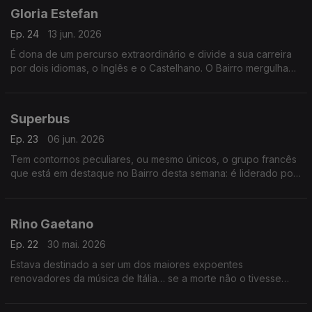
Gloria Estefan
Ep. 24
13 jun. 2026
É dona de um percurso extraordinário e divide a sua carreira
por dois idiomas, o Inglês e o Castelhano. O Bairro mergulha
nas canções da sua “magistratura de influência”, sempre com
sabor a Cuba.
Superbus
Ep. 23
06 jun. 2026
Tem contornos peculiares, ou mesmo únicos, o grupo francês
que está em destaque no Bairro desta semana: é liderado por
uma mulher, que canta, compõe e “marca os ritmos”. Pode
valer uma óptima surpresa.
Rino Gaetano
Ep. 22
30 mai. 2026
Estava destinado a ser um dos maiores expoentes
renovadores da música de Itália… se a morte não o tivesse
levado aos 30 anos. Esta semana o Bairro recupera Rino
Gaetano e faz desfilar as suas canções-chave.