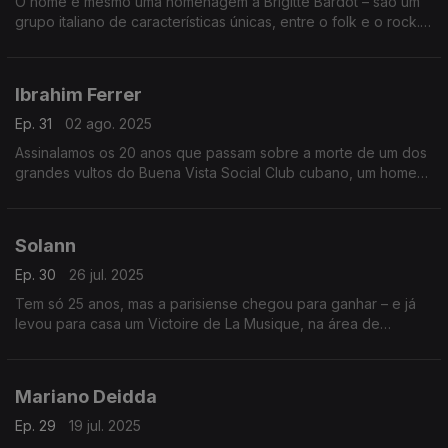
O nome é mesmo uma homenagem a Brigitte Bardot – são um
grupo italiano de características únicas, entre o folk e o rock.
Vamos conhecê-los no Bairro, que contempla também três
vozes femininas mexicanas.
Ibrahim Ferrer
Ep. 31
02 ago. 2025
Assinalamos os 20 anos que passam sobre a morte de um dos
grandes vultos do Buena Vista Social Club cubano, um homem
que só gravou em nome próprio depois dos 70 anos. Emissão
especial dançante.
Solann
Ep. 30
26 jul. 2025
Tem só 25 anos, mas a parisiense chegou para ganhar – e já
levou para casa um Victoire de La Musique, na área de
revelação. Apresentamo-la em pormenor, abrindo também
espaço a três pilares da música de Espanha.
Mariano Deidda
Ep. 29
19 jul. 2025