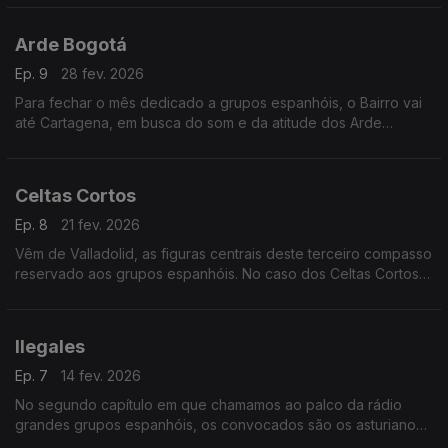
chegam três “ramos” da árvore do flamenco.
Arde Bogotá
Ep. 9
28 fev. 2026
Para fechar o mês dedicado a grupos espanhóis, o Bairro vai
até Cartagena, em busca do som e da atitude dos Arde
Bogotá, já com lugar marcado na primeira linha. Há tempo,
ainda, para juntar três duos vindos de França.
Celtas Cortos
Ep. 8
21 fev. 2026
Vêm de Valladolid, as figuras centrais deste terceiro compasso
reservado aos grupos espanhóis. No caso dos Celtas Cortos,
com elenco muito flutuante, às raízes celtas somam-se rock,
reggae, heavy metal e ska. Em pleno.
Ilegales
Ep. 7
14 fev. 2026
No segundo capítulo em que chamamos ao palco da rádio
grandes grupos espanhóis, os convocados são os asturianos
Ilegales, sempre liderados por Jorge Martinez, que