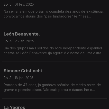
Ep. 5
01 fev. 2025
Na semana em que o Bairro completa dez anos de existência,
convocamos alguns dos “pais fundadores” (e “mães
fundadoras”, também) para uma emissão em que só cabe a
nata da nata. E contra feitos não há argumentos…
León Benavente,
Ep. 4
25 jan. 2025
Um dos grupos mais sólidos do rock independente espanhol
chama-se León Benavente (já agora: é o nome de uma estrada
que liga o Norte e o Sul do país) e vai estar em destaque esta
semana
Simone Cristicchi
Ep. 3
18 jan. 2025
Romano de 47 anos, já ganhava prémios de mérito antes de
gravar o primeiro disco. Não mais parou e damos-lhe o
destaque devido, criando mais uma fenda na muralha de
silêncio que se ergue à volta da música de Itália.
La Yegros