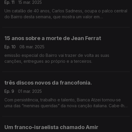
Ep. 11
15 mar. 2025
Um catalão de 40 anos, Carlos Sadness, ocupa o palco central
do Bairro desta semana, que mostra um valor em
ascensão,que canta em castelhano. Haverá ainda um bloco
com canções ligadas ao Maio de 68 parisiense.
15 anos sobre a morte de Jean Ferrat
Ep. 10
08 mar. 2025
emissão especial do Bairro vai trazer de volta as suas
canções, entregues ao próprio e a terceiros.
três discos novos da francofonia.
Ep. 9
01 mar. 2025
Com persistência, trabalho e talento, Bianca Atzei tornou-se
uma das “meninas queridas” da nova canção italiana. Cabe-lhe
o palco central do Bairro esta semana, em que estreamos três
discos novos da francofonia.
Um franco-israelista chamado Amir