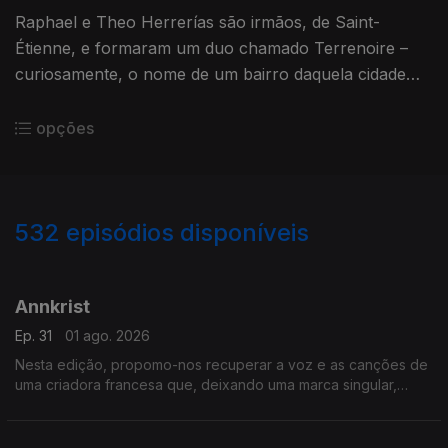
Raphael e Theo Herrerías são irmãos, de Saint-
Étienne, e formaram um duo chamado Terrenoire –
curiosamente, o nome de um bairro daquela cidade
francesa. Também estão convocados grandes
cantautores espanhóis.
opções
532
episódios disponíveis
927450
904203
890855
864134
852424
837489
812609
792216
778743
Annkrist
Ep. 31
01 ago. 2026
Nesta edição, propomo-nos recuperar a voz e as canções de
uma criadora francesa que, deixando uma marca singular,
desapareceu do mundo público das canções há quase 40
anos.