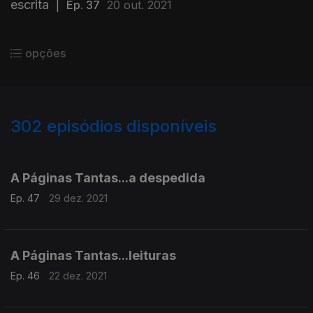
escrita
|
Ep. 37
20 out. 2021
opções
302
episódios disponíveis
572881
551720
533195
512890
496028
470924
454609
436247
412784
396161
377013
A Páginas Tantas...a despedida
Ep. 47
29 dez. 2021
A Páginas Tantas...leituras
Ep. 46
22 dez. 2021