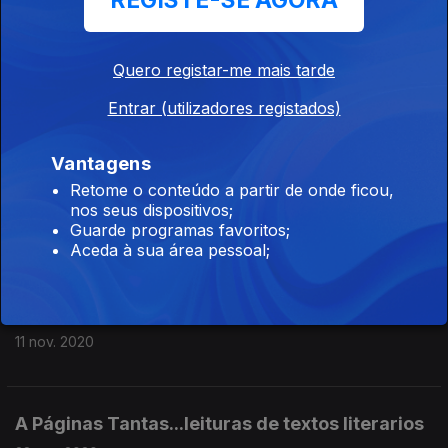
REGISTE-SE AGORA
A Páginas Tantas...os 50 anos da morte de
Quero registar-me mais tarde
Mishima
Entrar (utilizadores registados)
25 nov. 2020
Vantagens
Retome o conteúdo a partir de onde ficou,
A Páginas Tantas...o cânone
nos seus dispositivos;
Guarde programas favoritos;
18 nov. 2020
Aceda à sua área pessoal;
A Páginas Tantas...as famílias na literatura
11 nov. 2020
A Páginas Tantas...leituras de textos literarios