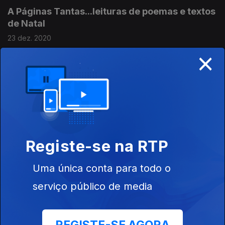
A Páginas Tantas...leituras de poemas e textos
de Natal
23 dez. 2020
×
A Páginas Tantas...o humor na literatura
16 dez. 2020
A Páginas Tantas...centenário de Clarice
Registe-se na RTP
Lispector
10 dez. 2020
Uma única conta para todo o
serviço público de media
A Páginas Tantas...sugestões para o Natal
02 dez. 2020