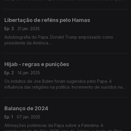
dirigir o Dicastério para a Vida Consagrada e as Sociedades
de Vida Apostólica.
Convidada: Isabel Stilwell
Libertação de reféns pelo Hamas
Ep. 3
21 jan. 2025
Autobiografia do Papa. Donald Trump empossado como
presidente da América.
Convidada: Isabel Stilwell
Hijab - regras e punições
Ep. 2
14 jan. 2025
Os indultos de Joe Biden foram sugeridos pelo Papa. A
influência das religiões na política. Incremento de suicídos nas
tropas israelitas. Recomendações.
Balanço de 2024
Ep. 1
07 jan. 2025
Afirmações polémicas da Papa sobre a Palestina. A