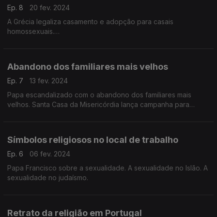
Ep. 8
20 fev. 2024
A Grécia legaliza casamento e adopção para casais
homossexuais.
Recomendações.
Abandono dos familiares mais velhos
Ep. 7
13 fev. 2024
Papa escandalizado com o abandono dos familiares mais
velhos. Santa Casa da Misericórdia lança campanha para
acolhimento de crianças que não podem estar com as mães.
Convidado: Prof. José Pereira Coutinho
Símbolos religiosos no local de trabalho
Ep. 6
06 fev. 2024
Papa Francisco sobre a sexualidade. A sexualidade no Islão. A
sexualidade no judaísmo.
Retrato da religião em Portugal