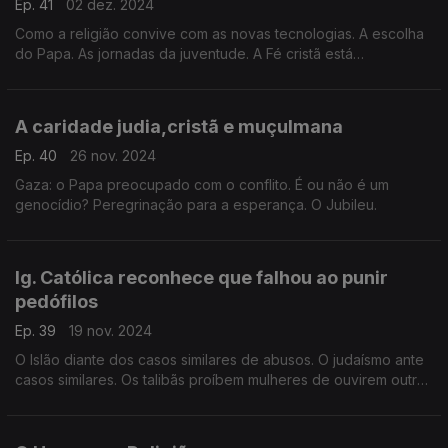
Ep. 41
02 dez. 2024
Como a religião convive com as novas tecnologias. A escolha
do Papa. As jornadas da juventude. A Fé cristã está
desvalorizada nestes tempos?
A caridade judia,cristã e muçulmana
Ep. 40
26 nov. 2024
Gaza: o Papa preocupado com o conflito. É ou não é um
genocídio? Peregrinação para a esperança. O Jubileu.
Ig. Católica reconhece que falhou ao punir
pedófilos
Ep. 39
19 nov. 2024
O Islão diante dos casos similares de abusos. O judaísmo ante
casos similares. Os talibãs proíbem mulheres de ouvirem outras
no Afeganistão.
Convidada: Maria Rueff