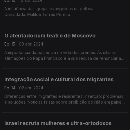
Ep. 16
16 abr. 2024
A influência das igrejas evangélicas na política.
Convidada: Matilde Torres Pereira
O atentado num teatro de Moscovo
Ep. 15
09 abr. 2024
A importância da paciência na vida dos crentes. Às últimas
afirmações do Papa Francisco e a sua recusa de renunciar a
pesar da sua saúde. Recomendações. Convidada: Matilde
Torres Pereira
Integração social e cultural dos migrantes
Ep. 14
02 abr. 2024
Diferenças entre imigrantes e residentes: inserção: problemas
e soluções. Notícias falsas sobre proibição do Islão em países
ocidentais. Recomendações
Convidada: Matilde Torres Pereira
Israel recruta mulheres e ultra-ortodoxos