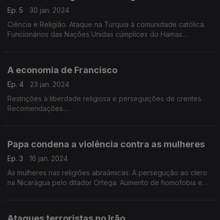
Ep. 5
30 jan. 2024
Ciência e Religião. Ataque na Turquia à comunidade católica.
Funcionários das Nações Unidas cúmplices do Hamas.
Convidado: Prof. José Pereira Coutinho
A economia de Francisco
Ep. 4
23 jan. 2024
Restrições à liberdade religiosa e perseguições de crentes.
Recomendações.
Convidada: Rita Sacrameno Monteiro
Papa condena a violência contra as mulheres
Ep. 3
16 jan. 2024
As mulheres nas religiões abraâmicas. A persegução ao clero
na Nicarágua pelo ditador Ortega. Aumento de homofobia e
antisemitas na Europa. Recomendações.
Ataques terroristas no Irão