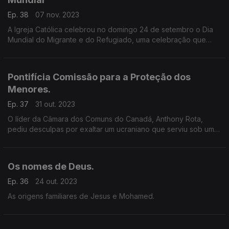
Ep. 38
07 nov. 2023
A Igreja Católica celebrou no domingo 24 de setembro o Dia
Mundial do Migrante e do Refugiado, uma celebração que
acontece desde 1914. Este ano a data coincidiu com uma nova
crise migratória na Europa.
Pontifícia Comissão para a Proteção dos
Menores.
Ep. 37
31 out. 2023
O líder da Câmara dos Comuns do Canadá, Anthony Rota,
pediu desculpas por exaltar um ucraniano que serviu sob um
regimento nazista durante a Segunda Guerra Mundial.
Convidada: Virna Salgado Barra
Os nomes de Deus.
Ep. 36
24 out. 2023
As origens familiares de Jesus e Mohamed.