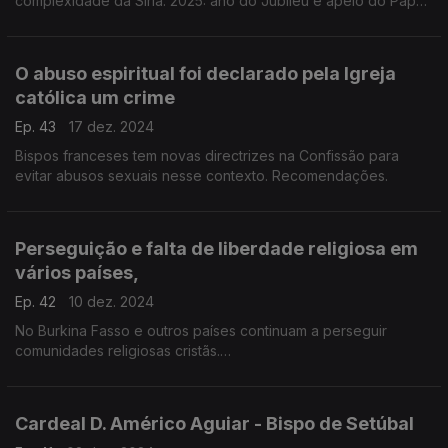
complexidade da Síria. 2025: ano do Jubileu e apelo do Papa
para o perdão das dívidas.
O abuso espiritual foi declarado pela Igreja
católica um crime
Ep. 43
17 dez. 2024
Bispos franceses tem novas directrizes na Confissão para
evitar abusos sexuais nesse contexto. Recomendações.
Perseguição e falta de liberdade religiosa em
vários países,
Ep. 42
10 dez. 2024
No Burkina Fasso e outros países continuam a perseguir
comunidades religiosas cristãs.
As exéquias de D. Miguel Angel Ayuso: O seu legado.
Cardeal D. Américo Aguiar - Bispo de Setúbal