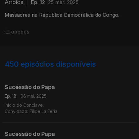
Arroios
|
Ep. 12
25 mar. 2025
Massacres na Republica Democrática do Congo.
opções
450
episódios disponíveis
832138
809713
777224
759123
740229
723447
697544
680094
663580
Sucessão do Papa
Ep. 18
06 mai. 2025
Início do Conclave.
Convidado: Filipe La Féria
Sucessão do Papa