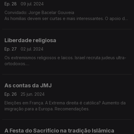
Ep. 28
09 jul. 2024
Convidado: Jorge Bacelar Gouveia
As homilias devem ser curtas e mais interessantes. O apoio da
sociedade e do Estado as práticas religiosas e as religiões.
Liberdade religiosa
Ep. 27
02 jul. 2024
Os extremismos religiosos e laicos. Israel recruta judeus ultra-
ortodoxos.
Convidado: Jorge Bacelar Gouveia
As contas da JMJ
Ep. 26
25 jun. 2024
Eleições em França. A Extrema direita é católica? Aumento da
imigração para a Europa. Recomendações.
A Festa do Sacrifício na tradição Islâmica