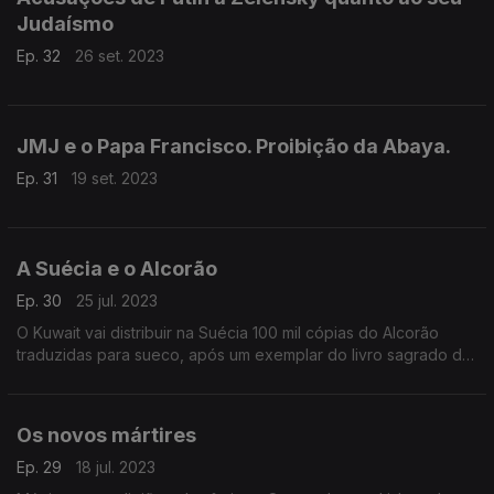
Judaísmo
Ep. 32
26 set. 2023
JMJ e o Papa Francisco. Proibição da Abaya.
Ep. 31
19 set. 2023
A Suécia e o Alcorão
Ep. 30
25 jul. 2023
O Kuwait vai distribuir na Suécia 100 mil cópias do Alcorão
traduzidas para sueco, após um exemplar do livro sagrado do
Islão ter sido queimado em Estocolmo, na semana passada,
informou o Governo kwaitiano.
Os novos mártires
Ep. 29
18 jul. 2023