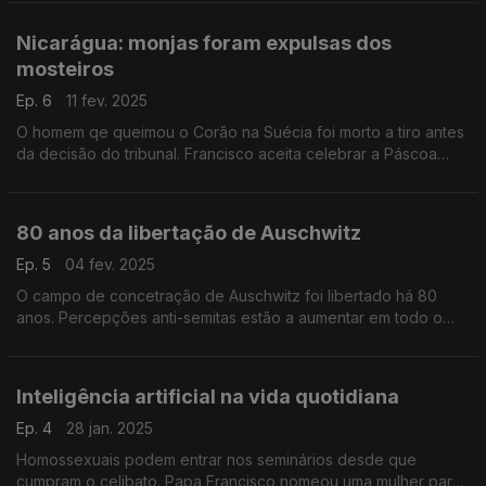
Nicarágua: monjas foram expulsas dos
mosteiros
Ep. 6
11 fev. 2025
O homem qe queimou o Corão na Suécia foi morto a tiro antes
da decisão do tribunal. Francisco aceita celebrar a Páscoa
numa data de "unidade" fixa e em conjunto com outros
credos. Recomendações.
80 anos da libertação de Auschwitz
Ep. 5
04 fev. 2025
O campo de concetração de Auschwitz foi libertado há 80
anos. Percepções anti-semitas estão a aumentar em todo o
mundo.
Inteligência artificial na vida quotidiana
Ep. 4
28 jan. 2025
Homossexuais podem entrar nos seminários desde que
cumpram o celibato. Papa Francisco nomeou uma mulher para