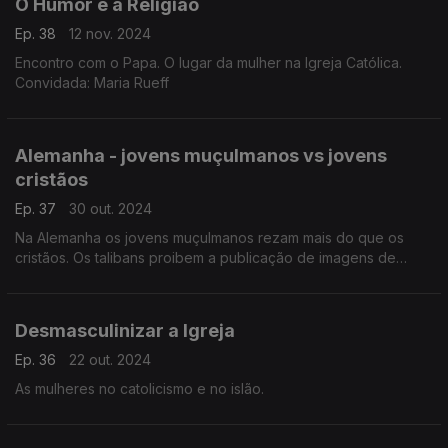
O Humor e a Religião
Ep. 38
12 nov. 2024
Encontro com o Papa. O lugar da mulher na Igreja Católica.
Convidada: Maria Rueff
Alemanha - jovens muçulmanos vs jovens
cristãos
Ep. 37
30 out. 2024
Na Alemanha os jovens muçulmanos rezam mais do que os
cristãos. Os talibans proibem a publicação de imagens de
seres vivos de forma a promover a virtude e prevenir o vício.
Recomendações.
Desmasculinizar a Igreja
Ep. 36
22 out. 2024
As mulheres no catolicismo e no islão.