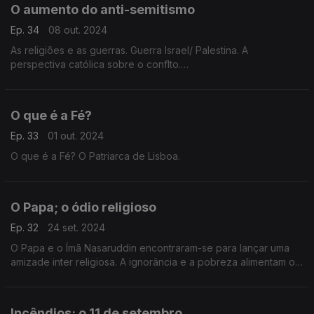
O aumento do anti-semitismo
Ep. 34
08 out. 2024
As religiões e as guerras. Guerra Israel/ Palestina. A
perspectiva católica sobre o conflto.
Convidado: Francisco José Viegas
O que é a Fé?
Ep. 33
01 out. 2024
O que é a Fé? O Patriarca de Lisboa.
O Papa; o ódio religioso
Ep. 32
24 set. 2024
O Papa e o Ímã Nasaruddin encontraram-se para lançar uma
amizade inter religiosa. A ignorância e a pobreza alimentam o
ódio religioso. O Papa na Indonésia.
3 A importância da viajem do Papa a Indonésia
Incêndios; o 11 de setembro