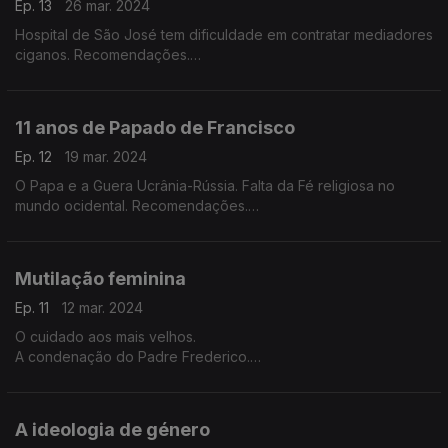
Ep. 13
26 mar. 2024
Hospital de São José tem dificuldade em contratar mediadores
ciganos. Recomendações.
Convidado: João Pedro Vala.
11 anos de Papado de Francisco
Ep. 12
19 mar. 2024
O Papa e a Guera Ucrânia-Rússia. Falta da Fé religiosa no
mundo ocidental. Recomendações.
Convidado: João Pedro Vala.
Mutilação feminina
Ep. 11
12 mar. 2024
O cuidado aos mais velhos.
A condenação do Padre Frederico.
Recomendações.
Convidadada: Dina Matos Ferreira
A ideologia de género