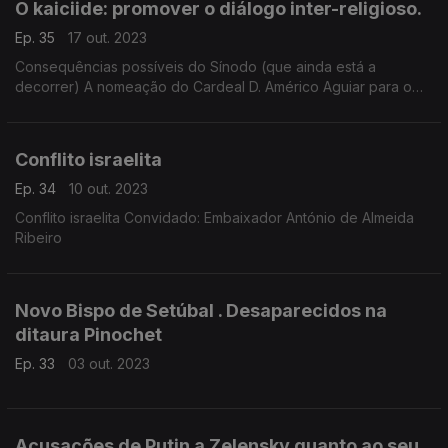
O kaiciide: promover o diálogo inter-religioso.
Ep. 35
17 out. 2023
Consequências possíveis do Sínodo (que ainda está a
decorrer) A nomeação do Cardeal D. Américo Aguiar para o
Dicastério da comunicação. Convidado: Embaixador António
de Almeida Ribeiro
Conflito israelita
Ep. 34
10 out. 2023
Conflito israelita Convidado: Embaixador António de Almeida
Ribeiro
Novo Bispo de Setúbal . Desaparecidos na
ditaura Pinochet
Ep. 33
03 out. 2023
Acusações de Putin a Zelensky quanto ao seu