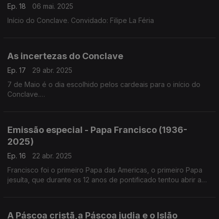
Ep. 18
06 mai. 2025
Início do Conclave. Convidado: Filipe La Féria
As incertezas do Conclave
Ep. 17
29 abr. 2025
7 de Maio é o dia escolhido pelos cardeais para o início do
Conclave.
São 135, e pelo menos 2 não estarão, que escolhem o novo
Sumo Pontífice. E já são vários os nomes apontados como
possíveis sucessores de Francisco.
Emissão especial - Papa Francisco (1936-
2025)
Ep. 16
22 abr. 2025
Francisco foi o primeiro Papa das Americas, o primeiro Papa
jesuíta, que durante os 12 anos de pontificado tentou abrir a
igreja para todos.
A Páscoa cristã,a Páscoa judia e o Islão