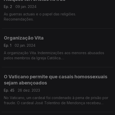
Ep. 2
09 jan. 2024
As guerras actuais e o papel das religiões.
Recomendações.
Organização Vita
Ep. 1
02 jan. 2024
A organização Vita. Indemnizações aos menores abusados
pelos membros da Igreja Católica.
Convidado: Filipe d'Avillez
O Vaticano permite que casais homossexuais
sejam abençoados
Ep. 45
26 dez. 2023
No Vaticano, um cardeal foi condenado à pena de prisão por
fraude. O cardeal José Tolentino de Mendonça recebeu
Prémio literário Pessoa. Convidado: Filipe d'Avillez