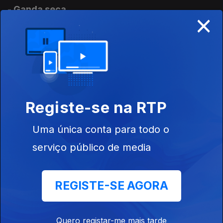
- Ganda seca
×
09 nov. 2017
- Problemas bancários
08 nov. 2017
Registe-se na RTP
Espírito de equipa
Uma única conta para todo o
07 nov. 2017
serviço público de media
Independência da Independência
REGISTE-SE AGORA
06 nov. 2017
Quero registar-me mais tarde