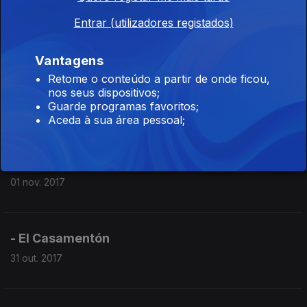
- A melhor mãe da FIFA
Entrar (utilizadores registados)
03 nov. 2017
Vantagens
Retome o conteúdo a partir de onde ficou,
- Todos no Top
nos seus dispositivos;
Guarde programas favoritos;
02 nov. 2017
Aceda à sua área pessoal;
- Dia de todos os afectos
01 nov. 2017
- El Casamentón
31 out. 2017