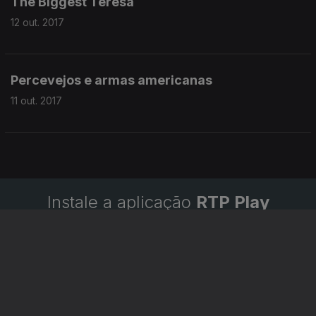
The Biggest Teresa
12 out. 2017
Percevejos e armas americanas
11 out. 2017
Instale a aplicação
RTP Play
Disponível para iOS, Android, Apple TV, Android TV e
CarPlay