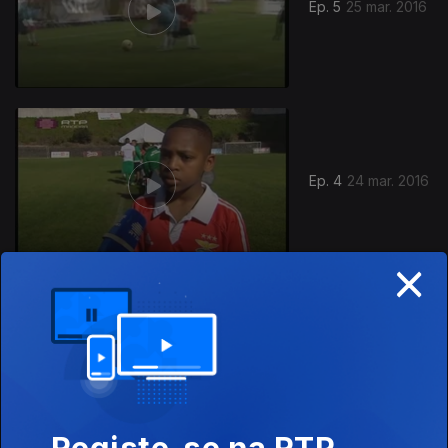
Ep. 5
25 mar. 2016
Ep. 4
24 mar. 2016
×
Ep. 3
23 mar. 2016
Registe-se na RTP