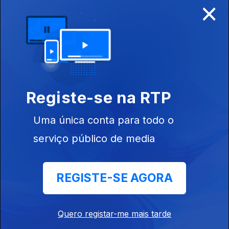
×
26 mai. 2015
Xerife ao vivo na RDP Internacional
28 abr. 2015
Registe-se na RTP
Azevedo Silva ao vivo na RDP Internacional
21 abr. 2015
Uma única conta para todo o
serviço público de media
WACK ao vivo na RDP Internacional
14 abr. 2015
REGISTE-SE AGORA
Mendigos e Ladrões ao vivo na RDP
Quero registar-me mais tarde
Internacional