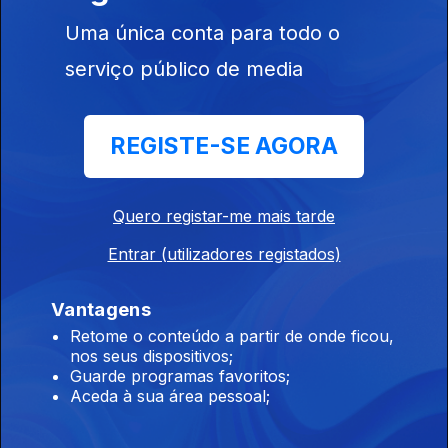
Conservas
Uma única conta para todo o
serviço público de media
Ep. 6
14 jun. 2015
REGISTE-SE AGORA
Frutas
Biológicas
Quero registar-me mais tarde
Entrar (utilizadores registados)
Vantagens
Ep. 5
07 jun. 2015
Retome o conteúdo a partir de onde ficou,
Ginja
nos seus dispositivos;
Guarde programas favoritos;
Aceda à sua área pessoal;