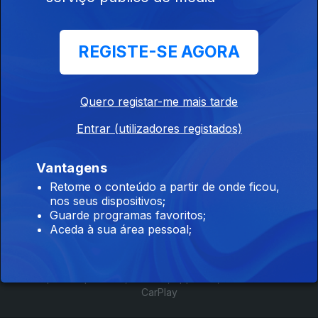
Debate sobre o Acordo Ortográfico. Com João
REGISTE-SE AGORA
Malaca Casteleiro e Teolinda Gersão.
Moderador: Luis Caetano
Quero registar-me mais tarde
29 abr. 2015
Entrar (utilizadores registados)
Vantagens
Retome o conteúdo a partir de onde ficou,
Instale a aplicação
RTP Play
nos seus dispositivos;
Guarde programas favoritos;
Aceda à sua área pessoal;
Disponível para iOS, Android, Apple TV, Android TV e
CarPlay