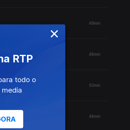
49min
×
48min
 na RTP
para todo o
50min
e media
48min
GORA