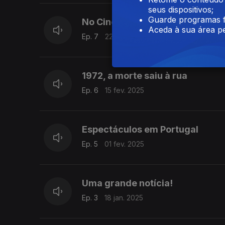
seus dispositivos;
Guarde programas f
No Cinema
Aceda à sua área pe
Ep. 7
22 fev. 2025
1972, a morte saiu à rua
Ep. 6
15 fev. 2025
Espectáculos em Portugal
Ep. 5
01 fev. 2025
Uma grande notícia!
Ep. 3
18 jan. 2025