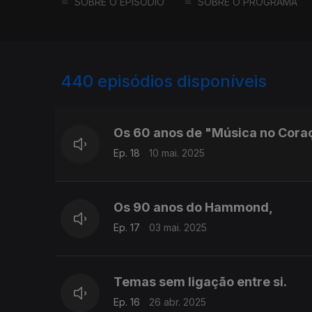
SOBRE O EPISÓDIO
SOBRE O PROGRAMA
440
episódios disponíveis
831696
809959
Os 60 anos de "Música no Cora
Ep. 18
10 mai. 2025
Os 90 anos do Hammond,
Ep. 17
03 mai. 2025
Temas sem ligação entre si.
Ep. 16
26 abr. 2025