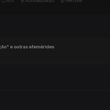
SITE
ACESSIBILIDADES
PARTILHA
ção" e outras efemérides