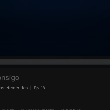
onsigo
as efemérides
|
Ep. 18