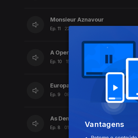
Monsieur Aznavour
Ep. 11
22 mar. 2025
A Opereta no século XIX
Ep. 10
15 mar. 2025
Europa
Ep. 9
08 mar. 2025
As Demoiselles de Rochefort
Vantagens
Ep. 8
01 mar. 2025
Retome o conteúdo a