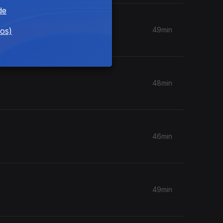
de
49min
dos)
48min
46min
49min