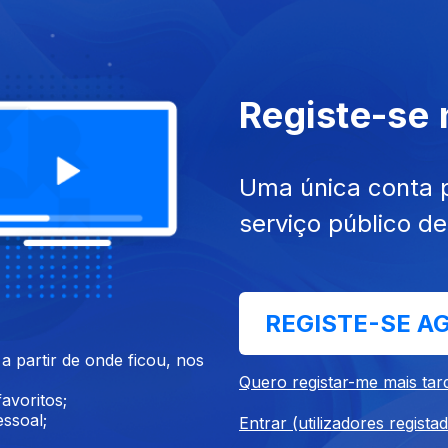
Registe-se
6
13 jul. 2016
Uma única conta 
serviço público d
REGISTE-SE A
 partir de onde ficou, nos
16
05 jul. 2016
Quero registar-me mais tar
avoritos;
ssoal;
Entrar (utilizadores regista