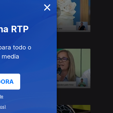
×
 na RTP
12 jul. 2016
para todo o
e media
GORA
04 jul. 2016
de
dos)