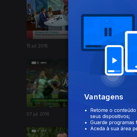
15 jul. 2016
14 jul. 201
242129
Vantagens
Retome o conteúdo a
07 jul. 2016
06 jul. 20
seus dispositivos;
Guarde programas f
Aceda à sua área pe