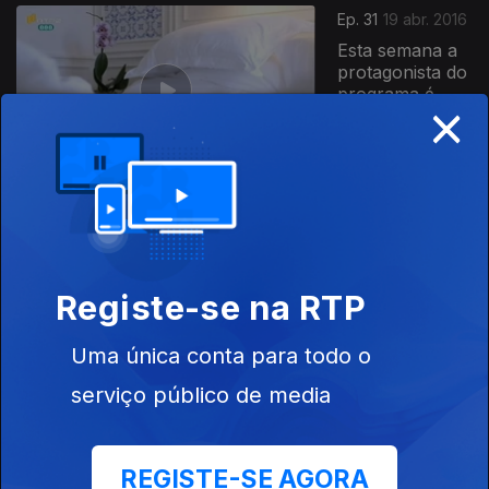
Ep. 31
19 abr. 2016
Esta semana a
protagonista do
programa é
×
uma figura
omnipresente: a
mãe
Ep. 30
12 abr. 2016
É sob o Capote
de Nikolai
Gógol que
Registe-se na RTP
metemos esta
semana o Nariz
na Literatura!
Uma única conta para todo o
Ep. 29
serviço público de media
05 abr. 2016
Envelhecemos
todos, não
REGISTE-SE AGORA