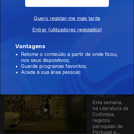
podemos parar
o tempo... Mas
a Literatura
Aqui pode!
Quero registar-me mais tarde
Entrar (utilizadores registados)
Ep. 28
29 mar. 2016
Esta semana,
Vantagens
falamos de
Retome o conteúdo a partir de onde ficou,
Literatura pelo
nos seus dispositivos;
avesso com
Guarde programas favoritos;
fantasia, vida
Aceda à sua área pessoal;
real e...
Ep. 27
15 mar. 2016
Esta semana,
há Literatura da
Colômbia,
registos
paroquiais de
Portugal e...