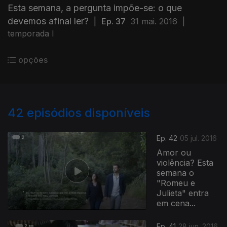
Esta semana, a pergunta impõe-se: o que
devemos afinal ler?
|
Ep. 37
31 mai. 2016
|
temporada I
opções
42
episódios disponíveis
Ep. 42
05 jul. 2016
Amor ou
violência? Esta
semana o
"Romeu e
Julieta" entra
em cena...
Ep. 41
28 jun. 2016