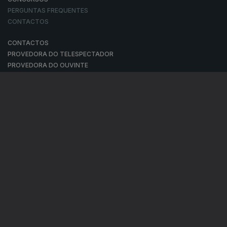
PERGUNTAS FREQUENTES
CONTACTOS
CONTACTOS
PROVEDORA DO TELESPECTADOR
PROVEDORA DO OUVINTE
ACESSIBILIDADES
SATÉLITES
A EMPRESA
CONSELHO GERAL INDEPENDENTE
CONSELHO DE OPINIÃO
CONTRATO DE CONCESSÃO DO SERVIÇO PÚBLICO DE RÁDIO E
TELEVISÃO
RGPD
GESTÃO DAS DEFINIÇÕES DE COOKIES
POLÍTICA DE PRIVACIDADE
POLÍTICA DE COOKIES
TERMOS E CONDIÇÕES
|
|
|
PUBLICIDADE
© RTP, Rádio e Televisão de Portugal 2026