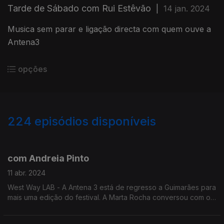
Tarde de Sábado com Rui Estêvão
|
14 jan. 2024
Musica sem parar e ligação directa com quem ouve a
Antena3
opções
224
episódios disponíveis
458033
445257
433021
410580
com Andreia Pinto
11 abr. 2024
West Way LAB - A Antena 3 está de regresso a Guimarães para
mais uma edição do festival. A Marta Rocha conversou com o
Rui Torrinha, Diretor artístico, para nos contar todos os
destaques deste ano.