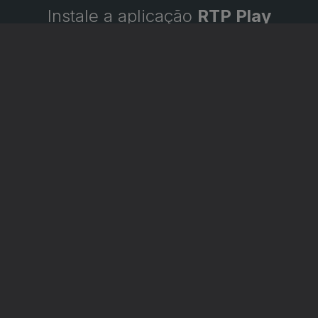
Instale a aplicação
RTP Play
Disponível para iOS, Android, Apple TV, Android TV e
CarPlay