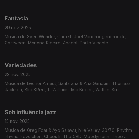
Oito Oito
Fantasia
29 nov. 2025
Música de Sven Wunder, Garrett, Joel Vandroogenbroeck,
Gaztween, Marlene Ribeiro, Anadol, Paulo Vicente,
Funcionário, Bitchin Bajas, ...
Variedades
22 nov. 2025
Música de Leonor Arnaut, Santa ana & Ana Gandum, Thomass
Jackson, Blue&Red, T. Williams, Mia Koden, Waffles Kru,
Kaspar, DJ Narciso, Osunlade, David Harrow, ...
Sob influência jazz
15 nov. 2025
Música de Greg Foat & Ayo Salawu, Nile Valley, 30/70, Rhythm
Rhyme Revolution, Chaos In The CBD, Moodymann, Theo