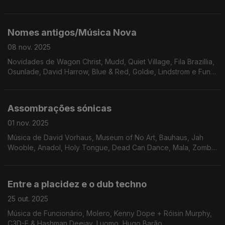
Parrish, Loopless, Danifox ...
Nomes antigos/Música Nova
08 nov. 2025
Novidades de Wagon Christ, Mudd, Quiet Village, Fila Brazillia,
Osunlade, David Harrow, Blue & Red, Goldie, Lindstrom e Funki
Porcini
Assombrações sónicas
01 nov. 2025
Música de David Vorhaus, Museum of No Art, Bauhaus, Jah
Wooble, Anadol, Holy Tongue, Dead Can Dance, Mala, Zomby
...
Entre a placidez e o dub techno
25 out. 2025
Música de Funcionário, Molero, Kenny Dope + Róisin Murphy,
C3D-E & Hashman Deejay, Luomo, Hugo Barão, ....