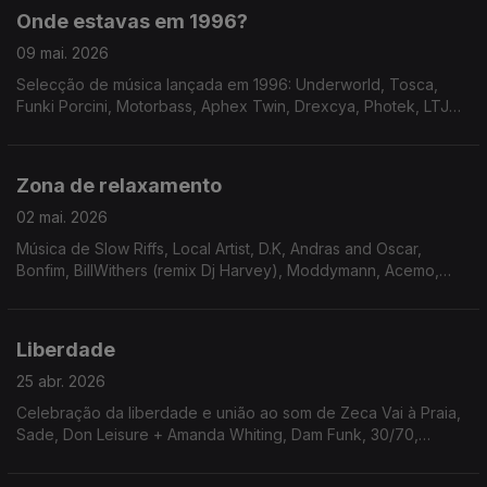
Onde estavas em 1996?
09 mai. 2026
Selecção de música lançada em 1996: Underworld, Tosca,
Funki Porcini, Motorbass, Aphex Twin, Drexcya, Photek, LTJ
Bukem, Herbert, Dj Shadow
Zona de relaxamento
02 mai. 2026
Música de Slow Riffs, Local Artist, D.K, Andras and Oscar,
Bonfim, BillWithers (remix Dj Harvey), Moddymann, Acemo,
CeD-E + Hasman, Garrett
Liberdade
25 abr. 2026
Celebração da liberdade e união ao som de Zeca Vai à Praia,
Sade, Don Leisure + Amanda Whiting, Dam Funk, 30/70,
Paradise Inc, Eric Maltz, Jovonn, Primal Scream, George
Michael