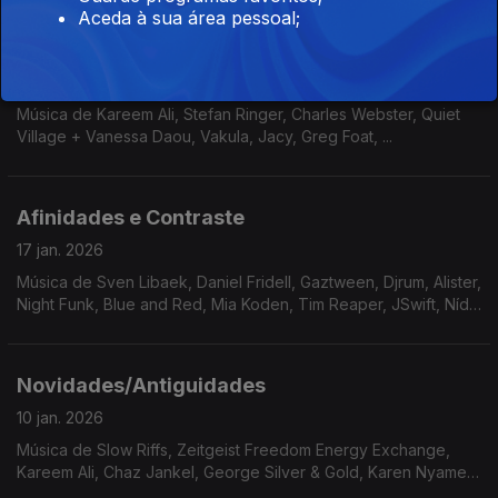
Sarathy Korwar, ...
Aceda à sua área pessoal;
Muitos Mundos
24 jan. 2026
Música de Kareem Ali, Stefan Ringer, Charles Webster, Quiet
Village + Vanessa Daou, Vakula, Jacy, Greg Foat, ...
Afinidades e Contraste
17 jan. 2026
Música de Sven Libaek, Daniel Fridell, Gaztween, Djrum, Alister,
Night Funk, Blue and Red, Mia Koden, Tim Reaper, JSwift, Nídia
+ Valentina, Holy Tongue + Shackleton, Mount Analogue
Novidades/Antiguidades
10 jan. 2026
Música de Slow Riffs, Zeitgeist Freedom Energy Exchange,
Kareem Ali, Chaz Jankel, George Silver & Gold, Karen Nyame
KG, Wino E, PLO Man