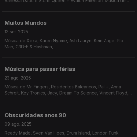
Vanessa Daou e Storm Queen + Avalon Emerson. Música de
Metro Area, Au Suisse, Darshan Jesrani ...
Muitos Mundos
13 set. 2025
Música de Xexa, Karen Nyame, Ash Lauryn, Kein Zage, Plo
Man, C3D-E & Hashman, ...
Música para passar férias
23 ago. 2025
Música de Mr. Fingers, Residentes Baleáricos, Pal +, Anna
Schreit, Key Tronics, Jacy, Dream To Science, Vincent Floyd,
Philip Michael Thomas, Janet Kay, ...
Obscuridades anos 90
09 ago. 2025
Ready Made, Sven Van Hees, Drum Island, London Funk