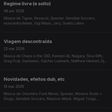
Regime livre (e solto)
06 jun. 2026
Música de Tapes, Resavoir, Specter, Sensible Soccers,
musicentrydelete, Gigi Masin, Jacy, Sueño Latino
Viagem descontraída
23 mai. 2026
Música de Chaos in the CBD, Kareem Ali, Niagara, Slow Riffs,
Greg Foat, Gaztween, Galcher Lustwerk, Matthew Herbert, Dj
Sotofett + Gilb'r, Sabaturin, Wino E, PLO Man
Novidades, efeitos dub, etc
16 mai. 2026
Música de Oneohtrix Point Never, Specter, Moreno Ácido +
Diogo, Sensible Soccers, Massive Attack, Miguel Torga,
Shcuro + Vil, Kaspar, George Silver and Gold