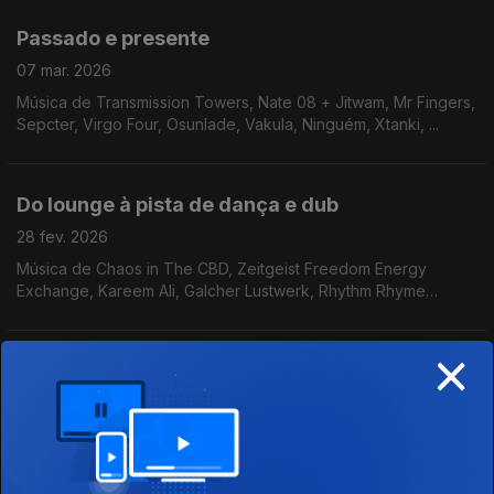
Passado e presente
07 mar. 2026
Música de Transmission Towers, Nate 08 + Jitwam, Mr Fingers,
Sepcter, Virgo Four, Osunlade, Vakula, Ninguém, Xtanki, ...
Do lounge à pista de dança e dub
28 fev. 2026
Música de Chaos in The CBD, Zeitgeist Freedom Energy
Exchange, Kareem Ali, Galcher Lustwerk, Rhythm Rhyme
Revolution, George Silver & Gold, Moreno Ácido, Kaspar, V/Z,
Roisin Murphy, ...
×
Transformações
21 fev. 2026
Revisões de clássicos por Christian Prommer's Drum Lesson,
Fancesco Tristano, Binkbeats, Dirtbombs, Moodymann, Bitchin
Bajas, George Silver & Gold, Me & U ...