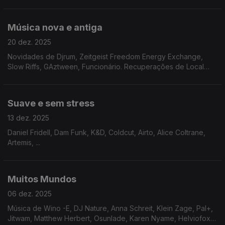
Império Pacífico, Bruno Pernadas
Música nova e antiga
20 dez. 2025
Novidades de Djrum, Zeitgeist Freedom Energy Exchange,
Slow Riffs, GAztween, Funcionário. Recuperações de Local
Artist, Kinet Electronix, Roisin Murphy
Suave e sem stress
13 dez. 2025
Daniel Fridell, Dam Funk, K&D, Coldcut, Airto, Alice Coltrane,
Artemis, ...
Muitos Mundos
06 dez. 2025
Música de Wino -E, DJ Nature, Anna Schreit, Klein Zage, Pal+,
Jitwam, Matthew Herbert, Osunlade, Karen Nyame, Helviofox,