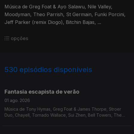
Música de Greg Foat & Ayo Salawu, Nile Valley,
Moodyman, Theo Parrish, St Germain, Funki Porcini,
Jeff Parker (remix Diogo), Bitchin Bajas, ...
opções
530
episódios disponíveis
920623
902760
885906
856723
Fantasia escapista de verão
01 ago. 2026
Música de Tony Hymas, Greg Foat & James Thorpe, Stroer
Duo, Chayell, Tornado Wallace, Sui Zhen, Bell Towers, The
Keyboys, Alek Lee, Andras Fox, Ramzi, Sensible Soccers, Prins
Thomas