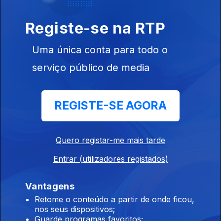
l.o.v.e.
Registe-se na RTP
14 fev. 2026
Uma única conta para todo o
Música de Terry Callier, Bam Jam Band, Karlos Moran, Dream 2
Science, Ron Trent, Ash Lauryn, Tenderlonious, The Knife, Sun
serviço público de media
Ra, ...
Regime Livre
REGISTE-SE AGORA
07 fev. 2026
Música de Oneohtrix Point Never, Djrum, 2lanes C3D E, Luomo,
Hugo Barão, Funcionário, ...
Quero registar-me mais tarde
Entrar (utilizadores registados)
Regime livre
31 jan. 2026
Vantagens
Música de Dj Food (rmx wagon Christ), Massive Attack (remix
Retome o conteúdo a partir de onde ficou,
Mad Professor), Floating Points, Gaztween, Slow Riffs,
nos seus dispositivos;
Musicentrydelete, Pender Street Steppers, Ramzi, Wino E,
Guarde programas favoritos;