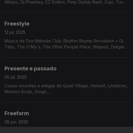
Allstars, Dj Phantasy, EZ Rollers, Pimp Daddy Nash, Cujo, Tosca
...
Freestyle
12 jul. 2025
Música de Don Melodie Club, Rhythm Rhyme Revolution + Dj
Tabu, The O'My's, The Other People Place, Wajeed, Zeitgeist
Freedom, Exchange Band, ...
Presente e passado
05 jul. 2025
Coisas recentes e antigas de Quiet Village, Herbert, Lindstrom,
Moreno Ácido, Diogo, ...
Freeform
28 jun. 2025
Música de 30/70, 5KHD, Alister, Changa Boys, Galcher