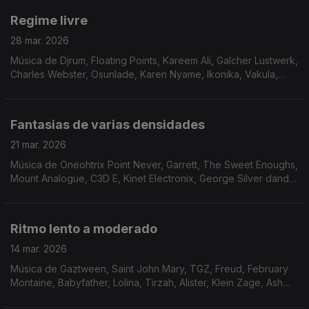
Regime livre
28 mar. 2026
Música de Djrum, Floating Points, Kareem Ali, Galcher Lustwerk,
Charles Webster, Osunlade, Karen Nyame, Ikonika, Vakula,
Wino E, Holy Tongue + Shackleton
Fantasias de varias densidades
21 mar. 2026
Música de Oneohtrix Point Never, Garrett, The Sweet Enoughs,
Mount Analogue, C3D E, Kinet Electronix, George Silver dand
Gold, Fofuxo + Dj Nervoso
Ritmo lento a moderado
14 mar. 2026
Música de Gaztween, Saint John Mary, TGZ, Freud, February
Montaine, Babyfather, Lolina, Tirzah, Alister, Klein Zage, Ash
Lauryn, Dj Nature, Specter.