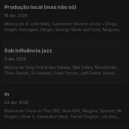
Produção local (mas não só)
18 abr. 2026
Música de St John Mary, Gaztween, Moreno ácido + Diogo,
Angelo Selvagem, Sérgio, George Silver and Gold, Ninguém,
Xtanki, Anar Band + E.M e Castro. Karen Nyame Kg + Ronni,
Mia Koden, ...
Sob influência jazz
11 abr. 2026
Música de Greg Foat & Ayo Salawu, Nile Valley, Moodyman,
Theo Parrish, St Germain, Funki Porcini, Jeff Parker (remix
Diogo), Bitchin Bajas, ...
m
04 abr. 2026
Música de Chaos in The CBD, Slow Riffs, Niagara, Specter, Mr
Fingers, Omar S, Generation Next, Terrell Drayton, Les Sins,
C3D E