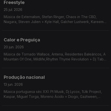
Freestyle
25 jul. 2026
Música de Externalism, Stefan Ringer, Chaos in The CBD,
Niagara, Steven Julien + Kyle Hall, Galcher Lustwerk, Kareem
Ali, Gigi FM, Mia Koden, T. Wlliams, Jeff Parker, JSwift + 911
Request, PLO Man
Calor e Preguiça
20 jun. 2026
Música de Tornado Wallace, Antena, Residentes Baleáricos, A
Mountain Of One, Mildlife,Rhythm Thyme Revolution + Dj Tabu,
Karen Nyame KG + Ronnie Loco, Nuno Beat, Marcellus Pittman
Produção nacional
13 jun. 2026
Música portuguesa séc XXI: Pt Musik, Dj Lycox, 1Uik Project,
Kaspar, Miguel Torga, Moreno Ácido + Diogo, Gaztween,
George Silver & Gold, Império Pacífico, Lake Haze, JSwift + 911
Request, Telectu, Funcionário