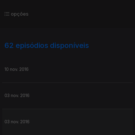
opções
62
episódios disponíveis
248521
239792
229209
219968
210012
10 nov. 2016
03 nov. 2016
03 nov. 2016