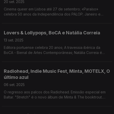
20 set. 2025
Cinema queer em Lisboa até 27 de setembro; «Paraíso»
celebra 50 anos da Independência dos PALOP; Janeiro e
Camané nomeados para os Grammys Latinos; Novidades de
Três Tristes Tigres, Noiserv, Da Chick e Inês Sousa.
Lovers & Lollypops, BoCA e Natália Correia
13 set. 2025
Editora portuense celebra 20 anos; A travessia ibérica da
BoCA - Bienal de Artes Contemporâneas; Natália Correia é
tema do novo filme de Rosa Coutinho Cabral.
Radiohead, Indie Music Fest, Minta, MOTELX, O
último azul
06 set. 2025
O regresso aos palcos dos Radiohead. Emissão especial em
Baltar. "Stretch" é o novo álbum de Minta & The booktrout.
MOTELX destaca a condição feminina. Entrevista ao realizador
Gabriel Mascaro.