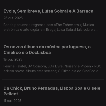
Brasil.
Evols, Semibreve, Luísa Sobral e A Barraca
25 out. 2025
Banda portuense regressa com «The Ephemeral»; Música
eletrónica e arte digital em Braga; Luísa Sobral fala sobre a
aventura literária; Companhia lisboeta apresenta «Drama de
cozinha para um país fascista».
Os novos álbuns da música portuguesa, o
CineEco e o DocLisboa
18 out. 2025
Femme Falafel, JP Coimbra, Luta Livre, Noiserv e Phoenix RDC
editam novos álbuns esta semana; O último dia do CineEco e o
arranque do DocLisboa.
Da Chick, Bruno Pernadas, Lisboa Soa e Gisèle
Pelicot
11 out. 2025