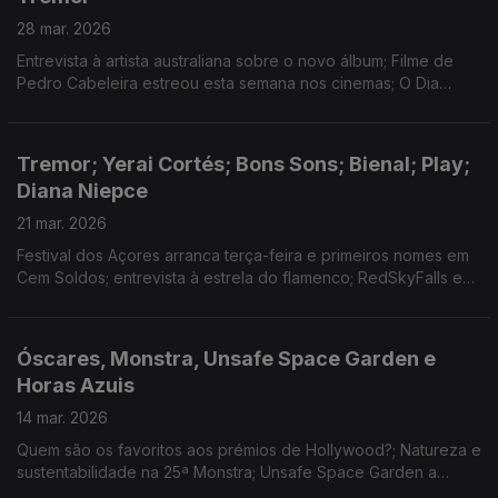
28 mar. 2026
Entrevista à artista australiana sobre o novo álbum; Filme de
Pedro Cabeleira estreou esta semana nos cinemas; O Dia
Mundial do Teatro e as novas criações em Coimbra e no Porto;
Uma visita às Estufas do Tremor.
Tremor; Yerai Cortés; Bons Sons; Bienal; Play;
Diana Niepce
21 mar. 2026
Festival dos Açores arranca terça-feira e primeiros nomes em
Cem Soldos; entrevista à estrela do flamenco; RedSkyFalls em
Veneza e reportagem no Guggenheim Bilbau; nomeados aos
Play; coreógrafa na Culturgest; Óscares.
Óscares, Monstra, Unsafe Space Garden e
Horas Azuis
14 mar. 2026
Quem são os favoritos aos prémios de Hollywood?; Natureza e
sustentabilidade na 25ª Monstra; Unsafe Space Garden a
caminho do South by Southwest; O romance de estreia de