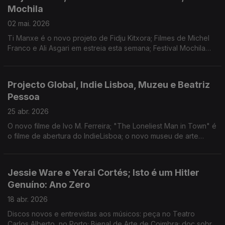
Mochila
02 mai. 2026
Ti Manxe é o novo projeto de Fidju Kitxora; Filmes de Michel
Franco e Ali Asgari em estreia esta semana; Festival Mochila
leva, até 11 de maio, teatro, música e muito mais até Faro.
Projecto Global, Indie Lisboa, Muzeu e Beatriz
Pessoa
25 abr. 2026
O novo filme de Ivo M. Ferreira; "The Loneliest Man in Town" é
o filme de abertura do IndieLisboa; o novo museu de arte
contemporânea de Braga; Beatriz Pessoa canta a Liberdade
no CCB, em Lisboa.
Jessie Ware e Yerai Cortés; Isto é um Hitler
Genuíno: Ano Zero
18 abr. 2026
Discos novos e entrevistas aos músicos: peça no Teatro
Carlos Alberto, no Porto; Bienal de Arte de Coimbra; doc sobre