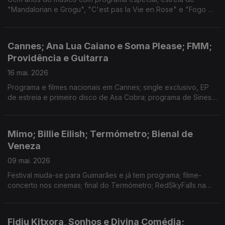
"Mandalorian e Grogu", "C'est pas la Vie en Rose" e "Fogo do
Vento", com entrevistas às realizadoras; hino de apoio à
selecção; exposição no MAAT; "Aqui" em Cannes.
Cannes; Ana Lua Caiano e Soma Please; FMM;
Providência e Guitarra
16 mai. 2026
Programa e filmes nacionais em Cannes; single exclusivo, EP
de estreia e primeiro disco de Asa Cobra; programa de Sines
e novidades do MED; estreia do filme de João Nicolau e de
"Soco a Soco"; FITEI, Futurama e Coopera;
Mimo; Billie Eilish; Termómetro; Bienal de
Veneza
09 mai. 2026
Festival muda-se para Guimarães e já tem programa; filme-
concerto nos cinemas; final do Termómetro; RedSkyFalls na
Bienal; discos novos de Lykke Li, Seu Jorge, Aldous Harding e
Broken Social Scene; festivais de cinema.
Fidju Kitxora, Sonhos e Divina Comédia;