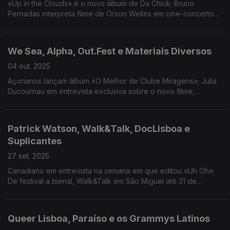
«Up in the Clouds» é o novo álbum de Da Chick; Bruno
Pernadas interpreta filme de Orson Welles em cine-concerto
no Close Up; Visita guiada ao 10º Lisboa Soa; Tributo a Gisèle
Pelicot em destaque no BOCA.
We Sea, Alpha, Out.Fest e Materiais Diversos
04 out. 2025
Açorianos lançam álbum «O Melhor de Clube Miragens»; Julia
Ducournau em entrevista exclusiva sobre o novo filme;
Out.Fest termina este domingo no Barreiro; Festival Materiais
Diversos decorre até 12 de outubro.
Patrick Watson, Walk&Talk, DocLisboa e
Suplicantes
27 set. 2025
Canadiano em entrevista na semana em que editou «Uh Oh»;
De festival a bienal, Walk&Talk em São Miguel até 31 de
novembro; DocLisboa com mais de 200 filmes de 16 e 26 de
outubro; Estreia nova peça de Sara Barros Leitão.
Queer Lisboa, Paraíso e os Grammys Latinos