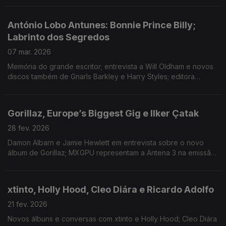
Bruna Dantas Lobato.
António Lobo Antunes: Bonnie Prince Billy;
Labrinto dos Segredos
07 mar. 2026
Memória do grande escritor; entrevista a Will Oldham e novos
discos também de Gnarls Barkley e Harry Styles; editora
Príncipe com ecos de 2006; romance passado em Lisboa;
Festival Periferias; Primitive Reason ao vivo.
Gorillaz, Europe’s Biggest Gig e Ilker Çatak
28 fev. 2026
Damon Albarn e Jamie Hewlett em entrevista sobre o novo
álbum de Gorillaz; MXGPU representam a Antena 3 na emissão
que junta cinco estações de rádio europeias; «Cartas
Amarelas» foi o grande vencedor da Berlinale.
xtinto, Holly Hood, Cleo Diára e Ricardo Adolfo
21 fev. 2026
Novos álbuns e conversas com xtinto e Holly Hood; Cleo Diára