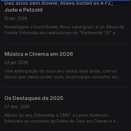
Dez anos sem Bowie; Mães Solteiras e PZ;
Jude e Petzold
10 jan. 2026
Homenagem a David Bowie; Novo supergrupo e um Álbum de
Família; Entrevista aos realizadores de "Kontinental '25" e
"Miroirs Nº3" e integral de João César Monteiro; Ouro,
Incenso e Birra e Noite dos Reis da Bazuuca
Música e Cinema em 2026
03 jan. 2026
Uma antecipação do novo ano nestas duas áreas, com os
discos que vamos poder ouvir, os principais concertos em
Portugal e alguns filmes com estreia prevista.
Os Destaques de 2025
27 dez. 2025
Álbuns do ano; Entrevistas a CMAT e Laurie Anderson;
Entrevista ao vencedor da Palma de Ouro em Cannes e a
estreia em Berlim de "Duas Vezes João Liberada"; "As