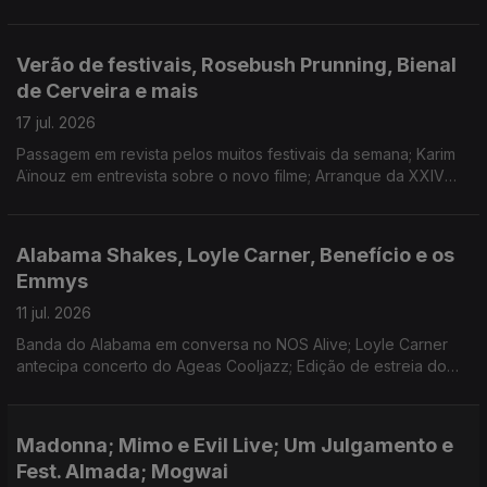
L'Agosto; retrospectiva da cineasta no Nimas, em Lisboa;
discos novos de Ariana Grande e Domi and JD Beck.
Verão de festivais, Rosebush Prunning, Bienal
de Cerveira e mais
17 jul. 2026
Passagem em revista pelos muitos festivais da semana; Karim
Aïnouz em entrevista sobre o novo filme; Arranque da XXIV
Bienal de Arte de Cerveira; O Tinder dos livros e os planos
para o fim-de-semana.
Alabama Shakes, Loyle Carner, Benefício e os
Emmys
11 jul. 2026
Banda do Alabama em conversa no NOS Alive; Loyle Carner
antecipa concerto do Ageas Cooljazz; Edição de estreia do
Benefício de Marvão; Anunciadas as nomeações para os
Emmys.
Madonna; Mimo e Evil Live; Um Julgamento e
Fest. Almada; Mogwai