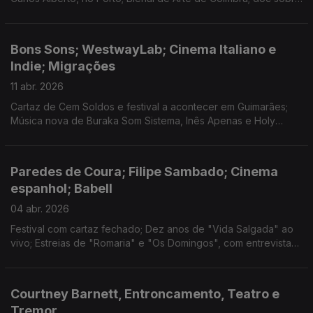
MXGPU; Cinema Italiano e Porto Femme; dança e literatura no
Porto; Clap Your Hands em Leiria;
Bons Sons; WestwayLab; Cinema Italiano e
Indie; Migrações
11 abr. 2026
Cartaz de Cem Soldos e festival a acontecer em Guimarães;
Música nova de Buraka Som Sistema, Inês Apenas e Holy
Nothing; Festa do Cinema Italiano e programa do Indie; Cinema
e teatro sobre migrações; O Estrangeiro.
Paredes de Coura; Filipe Sambado; Cinema
espanhol; Babell
04 abr. 2026
Festival com cartaz fechado; Dez anos de "Vida Salgada" ao
vivo; Estreias de "Romaria" e "Os Domingos", com entrevistas
às realizadoras; Discos novos de Beatriz Pessoa e Birds Are
Indie; Novo festival literário no Porto.
Courtney Barnett, Entroncamento, Teatro e
Tremor