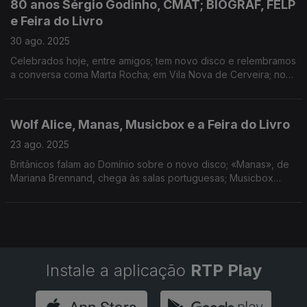
80 anos Sérgio Godinho, CMAT; BIOGRAF, FELP
e Feira do Livro
30 ago. 2025
Celebrados hoje, entre amigos; tem novo disco e relembramos
a conversa coma Marta Rocha; em Vila Nova de Cerveira; nova
série da RTP; do Porto continua a homenagear Sérgio
Godinho.
Wolf Alice, Manas, Musicbox e a Feira do Livro
23 ago. 2025
Britânicos falam ao Domínio sobre o novo disco; «Manas», de
Mariana Brennand, chega às salas portuguesas; Musicbox
fecha portas em setembro; Feira do Livro do Porto arranca e
homenageia Sérgio Godinho.
Instale a aplicação
RTP Play