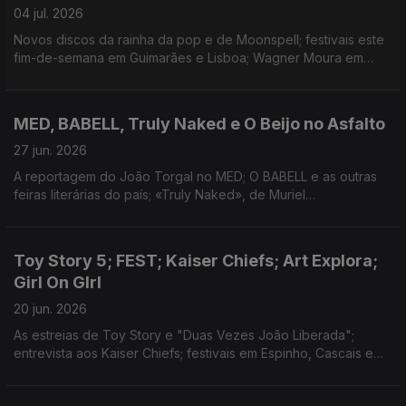
04 jul. 2026
Novos discos da rainha da pop e de Moonspell; festivais este
fim-de-semana em Guimarães e Lisboa; Wagner Moura em
Lisboa para peça no CCB e início do Festival de Teatro de
Almada; doc sobre banda pós-rock escocesa.
MED, BABELL, Truly Naked e O Beijo no Asfalto
27 jun. 2026
A reportagem do João Torgal no MED; O BABELL e as outras
feiras literárias do país; «Truly Naked», de Muriel
D’ansenbourg, em estreia no FEST; Peça de Nelson Rodrigues
em exibição no TNSJ.
Toy Story 5; FEST; Kaiser Chiefs; Art Explora;
Girl On GIrl
20 jun. 2026
As estreias de Toy Story e "Duas Vezes João Liberada";
entrevista aos Kaiser Chiefs; festivais em Espinho, Cascais e
Vila Real; cultura pop e as mulheres no livro de Sophie Gilbert:
teatro sobre a Palestina no CCB;