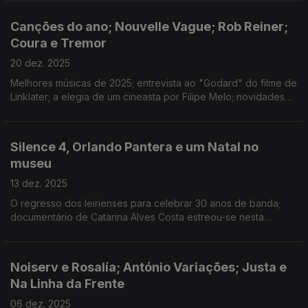
Suplicantes", encenada por Sara Barros Leitão.
Canções do ano; Nouvelle Vague; Rob Reiner;
Coura e Tremor
20 dez. 2025
Melhores músicas de 2025; entrevista ao "Godard" do filme de
Linklater; a elegia de um cineasta por Filipe Melo; novidades
do Alto Minho, Açores e Roterdão; consoada atribulada em
"Carne"; disco novo de Bloom;
Silence 4, Orlando Pantera e um Natal no
museu
13 dez. 2025
O regresso dos leirienses para celebrar 30 anos de banda;
documentário de Catarina Alves Costa estreou-se nesta
semana nos cinemas; os planos de Natal do Museu Nacional
Machado de Castro.
Noiserv e Rosalía; António Variações; Justa e
Na Linha da Frente
06 dez. 2025