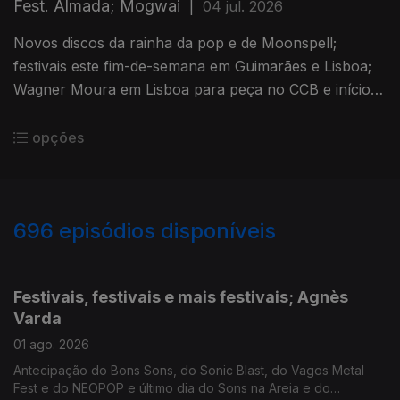
Fest. Almada; Mogwai
|
04 jul. 2026
Novos discos da rainha da pop e de Moonspell;
festivais este fim-de-semana em Guimarães e Lisboa;
Wagner Moura em Lisboa para peça no CCB e início
do Festival de Teatro de Almada; doc sobre banda
pós-rock escocesa.
opções
696
episódios disponíveis
926942
907454
889515
871455
Festivais, festivais e mais festivais; Agnès
Varda
01 ago. 2026
Antecipação do Bons Sons, do Sonic Blast, do Vagos Metal
Fest e do NEOPOP e último dia do Sons na Areia e do