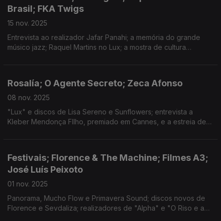
Brasil; FKA Twigs
15 nov. 2025
Entrevista ao realizador Jafar Panahi; a memória do grande
músico jazz; Raquel Martins no Lux; a mostra de cultura
portuguesa no Brasil; Festivais: Alkantara, Futurama, Caminhos
e Doc's Kingdom; música nova de Charli XCX
Rosalía; O Agente Secreto; Zeca Afonso
08 nov. 2025
"Lux" e discos de Lisa Sereno e Sunflowers; entrevista a
Kleber Mendonça FIlho, premiado em Cannes, e a estreia de
"Memória do Cheiro das Coisas"; LEFFEST, Cinanima e Queer;
a homanagem a Zeca no Porto.
Festivais; Florence & The Machine; Filmes A3;
José Luís Peixoto
01 nov. 2025
Panorama, Mucho Flow e Primavera Sound; discos novos de
Florence e Sevdaliza; realizadores de "Alpha" e "O Riso e a
Faca"; novo livro de José Luís Peixoto; cultura portuguesa no