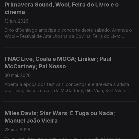
Primavera Sound, Wool, Feira do Livro e o
cinema
13 jun. 2026
Dino d’Santiago antecipa o concerto deste sábado; Arranca o
Wool – Festival de Arte Urbana da Covilhã; Feira do Livro
termina este fim-de-semana; Os novos filmes de Spielberg,
João Nuno Pinto e Simón Mesa Soto.
FNAC Live, Coala e MOGA; Liniker; Paul
McCartney; Pai Nosso
30 mai. 2026
Aberta a época dos festivais; concertos e entrevista à artista
brasileira; discos novos de McCartney, Rita Vian, Kurt Vile e
Digitalism; séries "Adónis" e "Novas Narrativas de Caça"; João
Pedro Vala premiado nos EUA.
Miles Davis; Star Wars; É Tuga ou Nada;
Manuel João Vieira
23 mai. 2026
Cem anos do músico com programa especial; estreia de