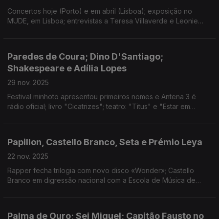
Concertos hoje (Porto) e em abril (Lisboa); exposição no
MUDE, em Lisboa; entrevistas a Teresa Villaverde e Leonie
Benesch; resultados da residência de First Breath After Coma
e Salvador Sobral
Paredes de Coura; Dino D'Santiago;
Shakespeare e Adília Lopes
29 nov. 2025
Festival minhoto apresentou primeiros nomes e Antena 3 é
rádio oficial; livro "Cicatrizes"; teatro: "Titus" e "Estar em
Casa"; concertos de Tim Bernardes e Juntos por Gaza; "As
Estações" e final do Porto Post Doc.
Papillon, Castello Branco, Seta e Prémio Leya
22 nov. 2025
Rapper fecha trilogia com novo disco «Wonder»; Castello
Branco em digressão nacional com a Escola de Música de
Espinho; Curta de Francisco Botelho em estreia mundial; Carla
Pais vence Prémio Leya 2025.
Palma de Ouro; Sei Miguel; Capitão Fausto no