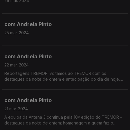
26 mar. 2024
com Andreia Pinto
25 mar. 2024
com Andreia Pinto
22 mar. 2024
Reportagens TREMOR: voltamos ao TREMOR com os
destaques da noite de ontem e antecipação do dia de hoje.
Reportagem Sónar Lisboa: Teresa vieira conta-nos o que
podemos esperar dos próximos dias do festival.
com Andreia Pinto
21 mar. 2024
A equipa da Antena 3 continua pela 10ª edição do TREMOR -
destaques da noite de ontem; homenagem a quem faz o
festival nestes últimos 10 anos; antecipação da noite de hoje.