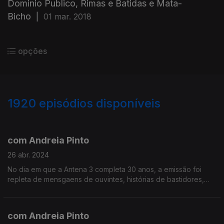
Dominio Publico, Rimas e Batidas e Mata-
Bicho
|
01 mar. 2018
opções
1920
episódios disponíveis
760898
756801
752020
748164
com Andreia Pinto
26 abr. 2024
No dia em que a Antena 3 completa 30 anos, a emissão foi
repleta de mensgaens de ouvintes, histórias de bastidores,
desafios e, claro, bolo com a equipa toda!
com Andreia Pinto