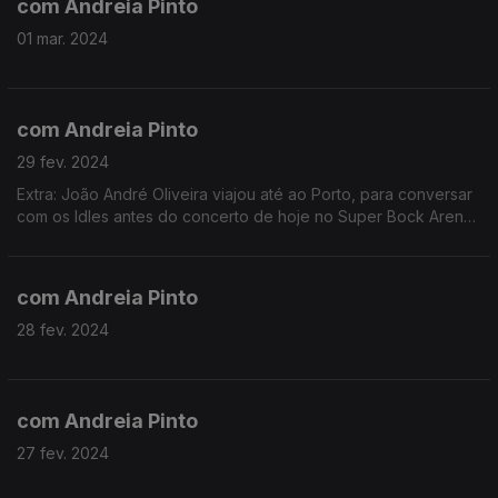
com Andreia Pinto
01 mar. 2024
com Andreia Pinto
29 fev. 2024
Extra: João André Oliveira viajou até ao Porto, para conversar
com os Idles antes do concerto de hoje no Super Bock Arena,
no Porto. A banda britânica arranca a digressão deste ano na
cidade Invicta, com o apoio da 3.
com Andreia Pinto
28 fev. 2024
com Andreia Pinto
27 fev. 2024