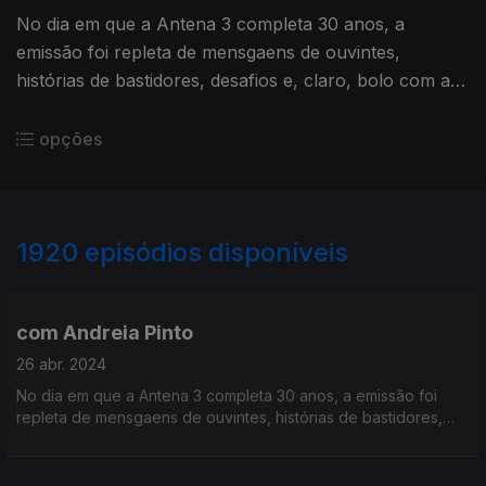
No dia em que a Antena 3 completa 30 anos, a
emissão foi repleta de mensgaens de ouvintes,
histórias de bastidores, desafios e, claro, bolo com a
equipa toda!
opções
1920
episódios disponíveis
760898
756801
752020
748164
com Andreia Pinto
26 abr. 2024
No dia em que a Antena 3 completa 30 anos, a emissão foi
repleta de mensgaens de ouvintes, histórias de bastidores,
desafios e, claro, bolo com a equipa toda!