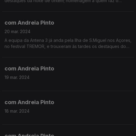
destaques da noite de ontem; homenagem a quem faz o
festival nestes últimos 10 anos; antecipação da noite de hoje.
com Andreia Pinto
20 mar. 2024
A equipa da Antena 3 já anda pela Ilha de S.Miguel nos Açores,
no festival TREMOR, e trouxeram às tardes os destaques do
primeiro dia.
com Andreia Pinto
19 mar. 2024
com Andreia Pinto
18 mar. 2024
com Andreia Pinto