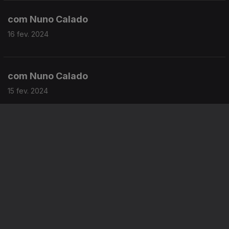
realçam 10 profissionais da área.
com Nuno Calado
16 fev. 2024
com Nuno Calado
15 fev. 2024
com Andreia Pinto
14 fev. 2024
Instale a aplicação
RTP Play