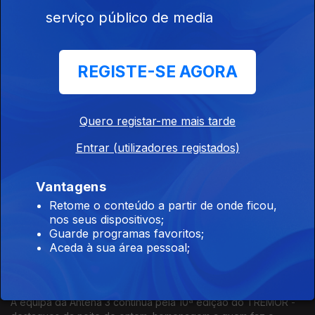
serviço público de media
26 mar. 2024
REGISTE-SE AGORA
com Andreia Pinto
25 mar. 2024
Quero registar-me mais tarde
Entrar (utilizadores registados)
com Andreia Pinto
22 mar. 2024
Vantagens
Reportagens TREMOR: voltamos ao TREMOR com os
Retome o conteúdo a partir de onde ficou,
destaques da noite de ontem e antecipação do dia de hoje.
nos seus dispositivos;
Reportagem Sónar Lisboa: Teresa vieira conta-nos o que
Guarde programas favoritos;
podemos esperar dos próximos dias do festival.
Aceda à sua área pessoal;
com Andreia Pinto
21 mar. 2024
A equipa da Antena 3 continua pela 10ª edição do TREMOR -