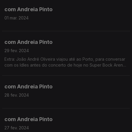
com Andreia Pinto
01 mar. 2024
com Andreia Pinto
29 fev. 2024
Extra: João André Oliveira viajou até ao Porto, para conversar
com os Idles antes do concerto de hoje no Super Bock Arena,
no Porto. A banda britânica arranca a digressão deste ano na
cidade Invicta, com o apoio da 3.
com Andreia Pinto
28 fev. 2024
com Andreia Pinto
27 fev. 2024