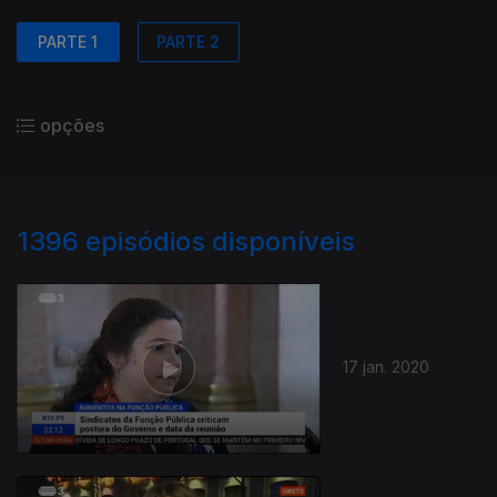
PARTE 1
PARTE 2
opções
1396
episódios disponíveis
17 jan. 2020