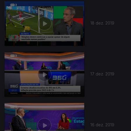
18 dez. 2019
17 dez. 2019
16 dez. 2019