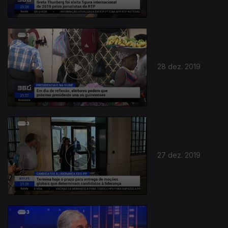
28 dez. 2019
27 dez. 2019