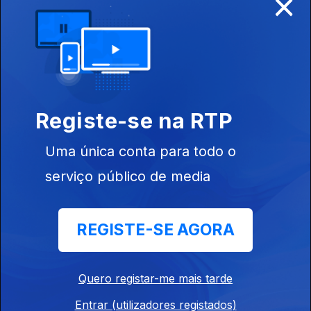
×
23 dez. 2019
Registe-se na RTP
446575
Uma única conta para todo o
serviço público de media
22 dez. 2019
REGISTE-SE AGORA
Quero registar-me mais tarde
Entrar (utilizadores registados)