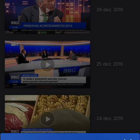
26 dez. 2019
25 dez. 2019
24 dez. 2019