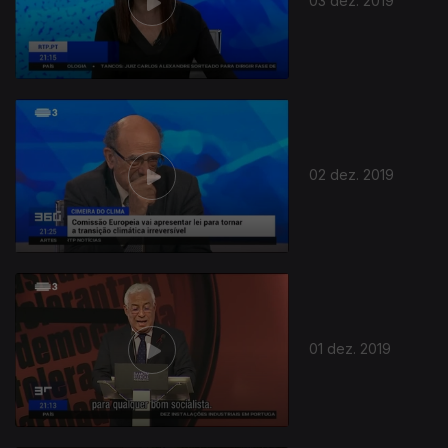
03 dez. 2019
02 dez. 2019
01 dez. 2019