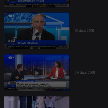
443807
10 dez. 2019
09 dez. 2019