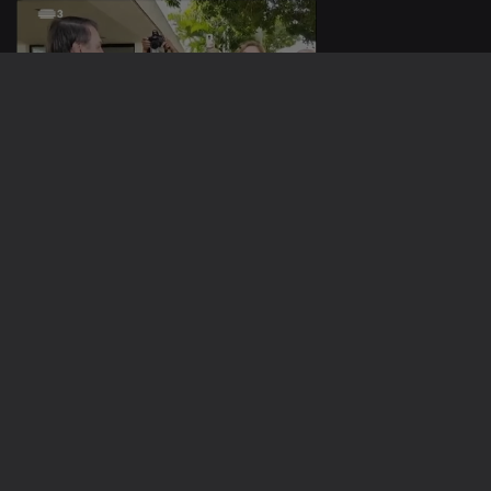
30 nov. 2019
29 nov. 2019
441344
28 nov. 2019