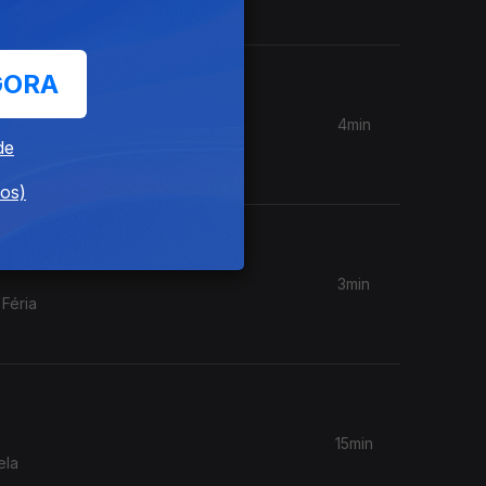
GORA
4min
ores
de
dos)
3min
 Féria
15min
ela