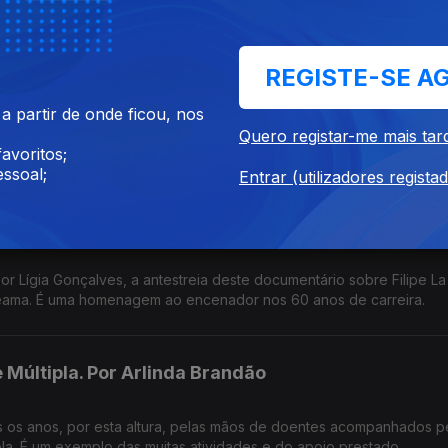
or Paula Véran
REGISTE-SE A
sições novas. Por Arlinda Brandão
 partir de onde ficou, nos
mais raras coleções de joias reais expostas dentro de um dos mai
Quero registar-me mais tar
 terceiro aniversário e destaca algumas aquisições novas.
avoritos;
ssoal;
Entrar (utilizadores regista
 um Ato de Fé"
or Lígia Gonçalves, a antestreia deste documentário sobre Filipe La
iteama. É uma homenagem ao encenador nos 60 anos de carreira.
Múltipla. Por Arlinda Brandão
s os anos, por esta altura, pelas mãos de doentes acompanhados p
a. É um exemplo das muitas atividades e do apoio prestado.