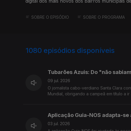
digital dos mais novos dos bairros municipais d
SOBRE O EPISÓDIO
SOBRE O PROGRAMA
1080
episódios disponíveis
863292
853856
Tubarões Azuis: Do "não sabiam 
09 jul. 2026
O jornalista cabo-verdiano Santa Clara con
Mundial, obrigando a campeã em título a ir
Aplicação Guia-NOS adapta-se 
03 jul. 2026
A aplicação Guia-NOS foi ajustada às necessidades reais da comunidade invisual, incluindo um modo de interação por