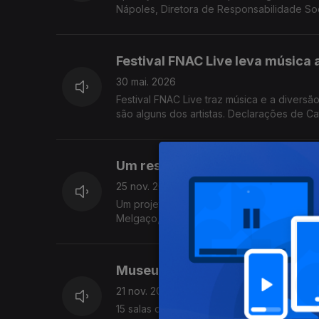
Nápoles, Diretora de Responsabilidade S
Festival FNAC Live leva música 
30 mai. 2026
Festival FNAC Live traz música e a diversã
são alguns dos artistas. Declarações de Ca
Um resumo de 4 peças de Shake
25 nov. 2025
Um projeto pedagógico que a companhia de
Melgaço, Cerveira, Monção, Paredes de 
Museu Nacional da Música muda
21 nov. 2025
15 salas de exposição onde se pode tocar,