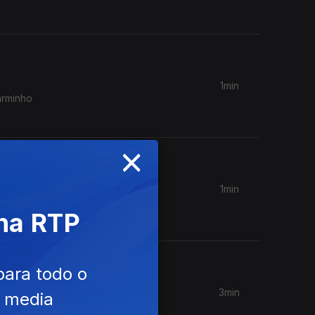
1min
arminho
×
1min
o de
 na RTP
para todo o
3min
e media
seu