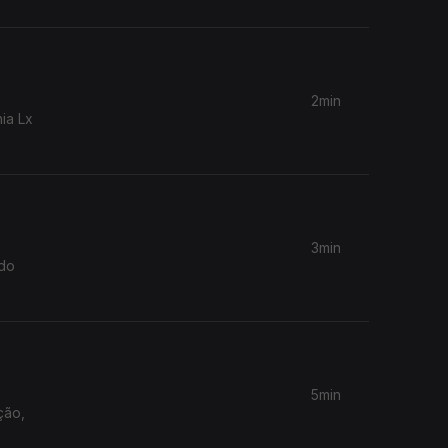
2min
ia Lx
3min
 do
5min
ção,