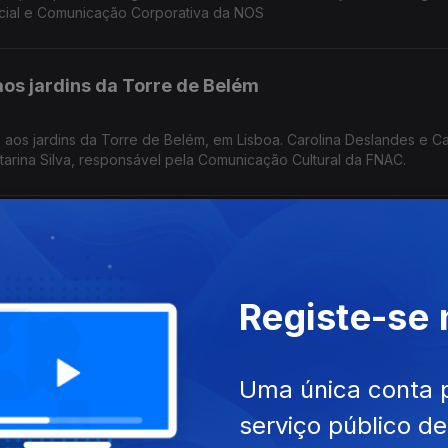
ocial e Comunicação Corporativa da NOS
aos jardins da Torre de Belém
o aos jardins da Torre de Belém, em Lisboa. Carolina Deslandes e C
tarina Silva, responsável pela Comunicação Cultural da FNAC.
speare apresentado às crianças
 teatro "Comédias do Minho" leva até às escolas do primeiro cicl
Registe-se
Coura e Monção. Por Ana Gonçalves
 de casa de Lisboa para Mafra
Uma única conta 
serviço público d
 cheirar e sentir as vibrações dos instrumentos e da música. Um mu