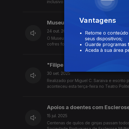
inclusivo que chega a todos os públicos. P
Vantagens
Museu do Tesouro Real com aqui
24 out. 2025
Retome o conteúdo a
O Museu do Tesouro Real alberga uma das 
seus dispositivos;
cofres fortes do mundo. O Museu celebra o
Guarde programas f
Aceda à sua área pe
"Filipe La Féria - O Teatro como
30 set. 2025
Realizado por Miguel C. Saraiva e escrito p
aconteceu esta terça-feira no Teatro Pol
Apoios a doentes com Esclerose 
15 jul. 2025
Centenas de quilos de ginjas passam todo
Sociedade Portuguesa de Esclerose Múltipl