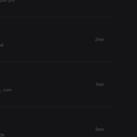
2min
al.
1min
s, com
3min
da