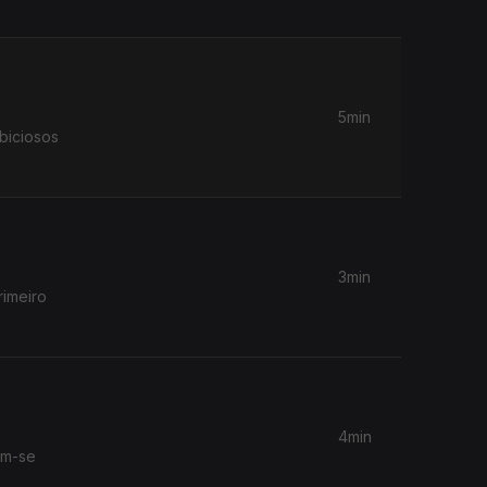
5min
biciosos
3min
rimeiro
4min
am-se