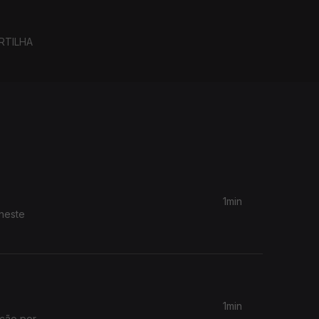
RTILHA
1min
 neste
1min