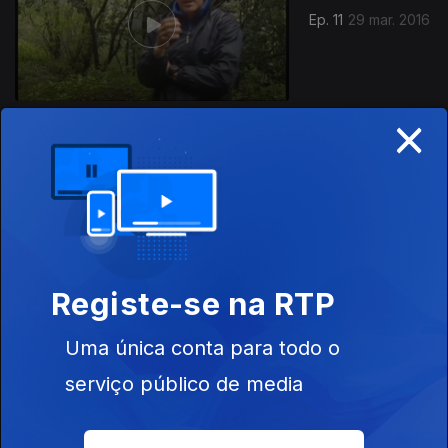
Ep. 11
29 mar. 2016
×
226509
Ep. 10
15 mar. 2016
Registe-se na RTP
Uma única conta para todo o
Ep. 9
01 mar. 2016
serviço público de media