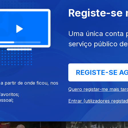
Registe-se
Uma única conta 
serviço público d
016
25 dez. 2016
REGISTE-SE A
 partir de onde ficou, nos
Quero registar-me mais tar
avoritos;
ssoal;
Entrar (utilizadores regista
016
21 dez. 2016