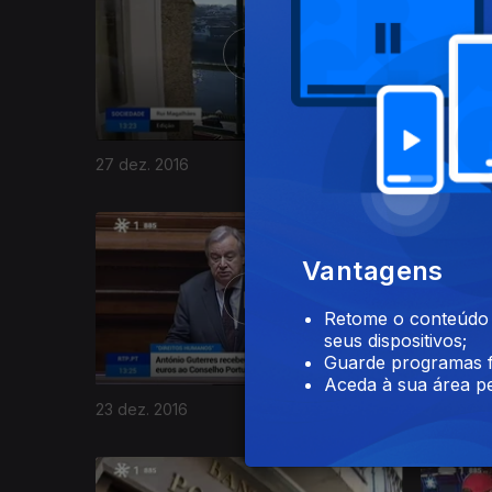
27 dez. 2016
26 dez. 2
264968
Vantagens
Retome o conteúdo a
seus dispositivos;
Guarde programas f
Aceda à sua área pe
23 dez. 2016
22 dez. 2