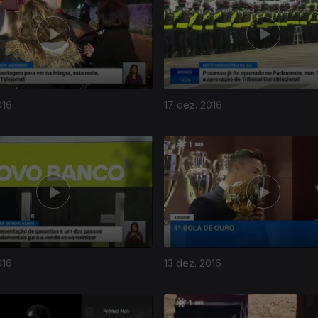
016
17 dez. 2016
016
13 dez. 2016