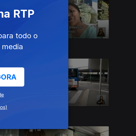
 na RTP
para todo o
e media
24 dez. 2016
GORA
de
dos)
20 dez. 2016