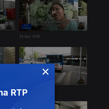
24 dez. 2016
×
 na RTP
20 dez. 2016