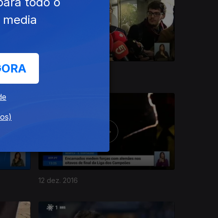
para todo o
e media
GORA
16 dez. 2016
de
dos)
12 dez. 2016