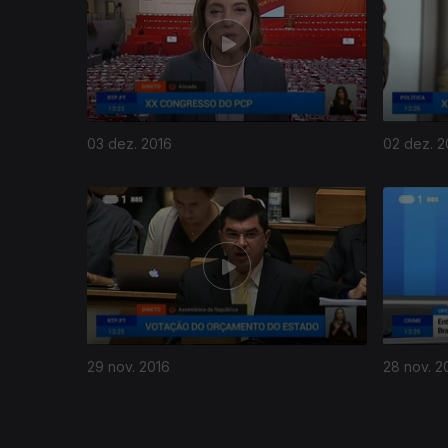
03 dez. 2016
02 dez. 2
261269
29 nov. 2016
28 nov. 2