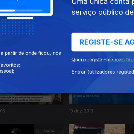
Uma única conta 
serviço público d
REGISTE-SE A
016
17 dez. 2016
 partir de onde ficou, nos
Quero registar-me mais tar
avoritos;
ssoal;
Entrar (utilizadores regista
016
13 dez. 2016