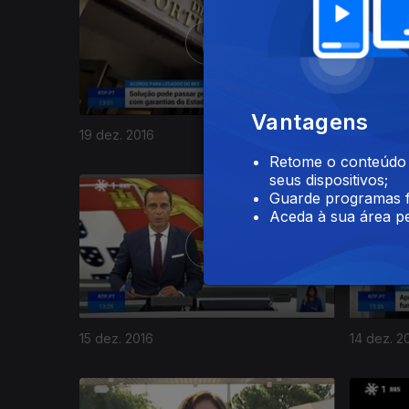
Vantagens
19 dez. 2016
18 dez. 2
Retome o conteúdo a
seus dispositivos;
Guarde programas f
Aceda à sua área pe
15 dez. 2016
14 dez. 2
263265