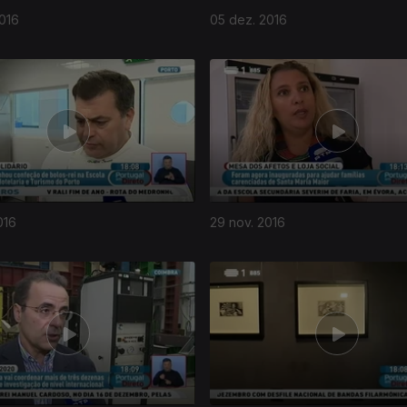
016
05 dez. 2016
016
29 nov. 2016