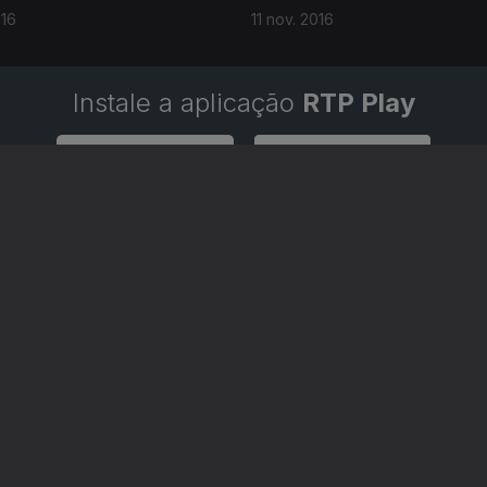
016
11 nov. 2016
Instale a aplicação
RTP Play
Disponível para iOS, Android, Apple TV, Android TV e CarPlay
RTP PLAY
CONTACTOS
O
EM DIRETO
PROVEDORA DO
ÃO
REVER PROGRAMAS
TELESPECTADOR
PROVEDORA DO OU
CONCURSOS
UIVOS
ACESSIBILIDADES
PERGUNTAS FREQUENTES
NA
SATÉLITES
CONTACTOS