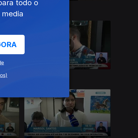
para todo o
14 dez. 2016
e media
GORA
de
dos)
08 dez. 2016