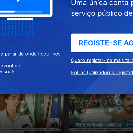
Uma única conta 
016
16 dez. 2016
serviço público d
REGISTE-SE A
 partir de onde ficou, nos
Quero registar-me mais tar
avoritos;
ssoal;
Entrar (utilizadores regista
016
09 dez. 2016