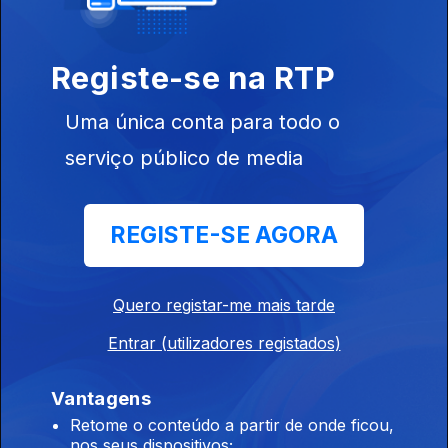
240263
Ep. 22
26 jun. 2016
Registe-se na RTP
XIII Domingo
Tempo Comum
Uma única conta para todo o
serviço público de media
Ep. 21
19 jun. 2016
REGISTE-SE AGORA
XII Domingo
Tempo Comum
Quero registar-me mais tarde
Entrar (utilizadores registados)
Ep. 20
Vantagens
05 jun. 2016
Retome o conteúdo a partir de onde ficou,
X Domingo do
nos seus dispositivos;