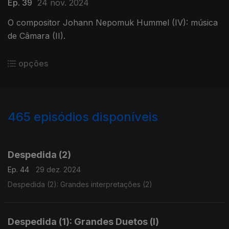
Ep. 39
24 nov. 2024
O compositor Johann Nepomuk Hummel (IV): música
de Câmara (II).
opções
465
episódios disponíveis
800618
781921
764553
Despedida (2)
Ep. 44
29 dez. 2024
Despedida (2): Grandes interpretações (2)
Despedida (1): Grandes Duetos (I)