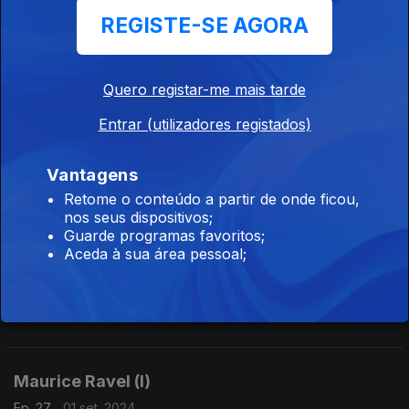
REGISTE-SE AGORA
Maurice Ravel (IV)
Ep. 30
22 set. 2024
A música do compositor Maurice Ravel (IV).
Quero registar-me mais tarde
Entrar (utilizadores registados)
Maurice Ravel (III)
Ep. 29
15 set. 2024
Vantagens
A música do compositor Maurice Ravel (III)
Retome o conteúdo a partir de onde ficou,
nos seus dispositivos;
Guarde programas favoritos;
Aceda à sua área pessoal;
Maurice Ravel (II).
Ep. 28
08 set. 2024
A música do compositor Maurice Ravel (II/V).
Maurice Ravel (I)
Ep. 27
01 set. 2024