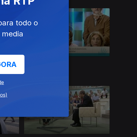
 na RTP
para todo o
e media
Ep. 27
15 out. 2016
GORA
Endometriose
de
dos)