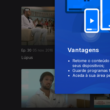
Vantagens
Ep. 30
05 nov. 2016
Ep. 29
29
Lúpus
Epilepsi
Retome o conteúdo a
seus dispositivos;
Guarde programas f
Aceda à sua área pe