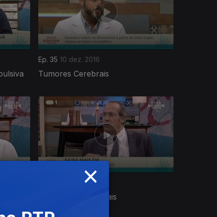
Ep. 35
10 dez. 2016
ulsiva
Tumores Cerebrais
×
Ep. 31
12 nov. 2016
a e
Problemas Intestinais