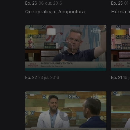
Ep. 26
08 out. 2016
Ep. 25
01 
Quiroprática e Acupuntura
Hérnia I
241098
Ep. 22
23 jul. 2016
Ep. 21
16 