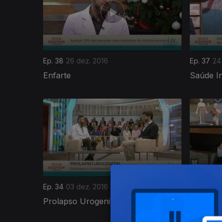
Ep. 38
26 dez. 2016
Ep. 37
24
Enfarte
Saúde In
262964
Ep. 34
03 dez. 2016
Ep. 33
26
Prolapso Urogenital
Estenose