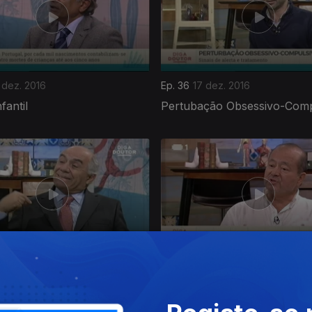
 dez. 2016
Ep. 36
17 dez. 2016
fantil
Pertubação Obsessivo-Comp
 nov. 2016
Ep. 32
19 nov. 2016
 Aórtica
Medicina Tradicional Chines
Osteopatia