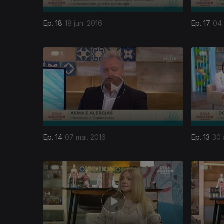
Ep. 18
18 jun. 2016
Ep. 17
04 
Ep. 14
07 mai. 2016
Ep. 13
30 
228686