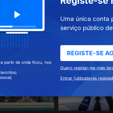
Registe-se
Uma única conta 
serviço público d
 out. 2016
Ep. 28
22 out. 2016
REGISTE-SE A
a
Cancro Colo-Rectal
 partir de onde ficou, nos
Quero registar-me mais tar
avoritos;
ssoal;
Entrar (utilizadores regista