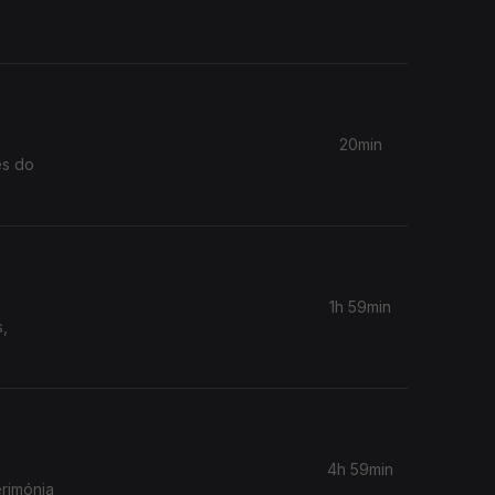
20min
es do
1h 59min
s,
4h 59min
erimónia