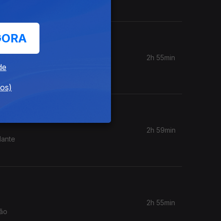
GORA
2h 55min
de
ão de
dos)
2h 59min
dante
2h 55min
não