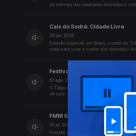
de entrega das estatuetas douradas e com
Cais do Sodré: Cidade Livre
29 jan. 2026
Emissão especial, em direto, a partir do 
noite para viver e contar a(s) história(s) d
Festival N2 2025
01 ago. 2025
O Tiago Ribeiro, a Inês Henriques e o Joã
de suor, sangue e lágrimas. Agora podem r
FMM Sines - Festival de Músic
25 jul. 2025
Emissão especial da edição de 2025 do Fe