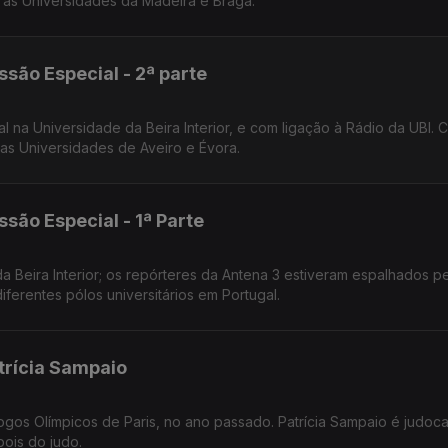
m as Universidades da Madeira e Braga.
ssão Especial - 2ª parte
 na Universidade da Beira Interior, e com ligação à Rádio da UBI. 
las Universidades de Aveiro e Évora.
são Especial - 1ª Parte
 Beira Interior; os repórteres da Antena 3 estiveram espalhados pe
ferentes pólos universitários em Portugal.
atrícia Sampaio
ogos Olímpicos de Paris, no ano passado. Patrícia Sampaio é judoca
pois do judo.