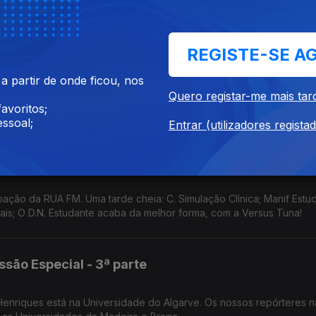
ados como: Luca Argel, Capicua e muitos mais...
REGISTE-SE A
 partir de onde ficou, nos
Quero registar-me mais tar
o e Valentina Jesus deram voz a amarante neste primeiro dia da ediç
avoritos;
ssoal;
Entrar (utilizadores regista
ssão Especial - 4ª parte
pação da RUA FM. Uma tarde cheia: C. Simulação Clínica; Manif Estu
 mais; O D.N. Estudante acaba da melhor forma, com a Versus Tuna!
ssão Especial - 3ª parte
ês Henriques está na Universidade do Algarve. Os nossos repórteres 