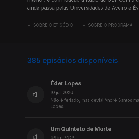
ainda passa pelas Universidades de Aveiro e Év
SOBRE O EPISÓDIO
SOBRE O PROGRAMA
385
episódios disponíveis
838707
819659
759801
Éder Lopes
10 jul. 2026
Não é feriado, mas devia! André Santos ma
Lopes.
Um Quinteto de Morte
06 jul. 2026