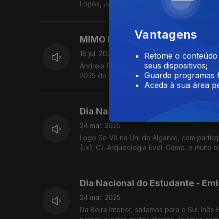
Lopes, João André Oliveira e claro, convid
Vantagens
MIMO Festival Amarante 2025
18 jul. 2025
Retome o conteúdo a
seus dispositivos;
Andreia Pinto, Luís Oliveira, Tiago Ribeir
Guarde programas f
2025 do Festival MIMO.
Aceda à sua área pe
Dia Nacional do Estudante - Emi
24 mar. 2025
Logo Se Vê na Uni do Algarve, com partici
(Lx); C.I. Arqueologia Evol. Comp. e muito
Dia Nacional do Estudante - Emi
24 mar. 2025
Da Beira Interior, saltamos para o Sul: In