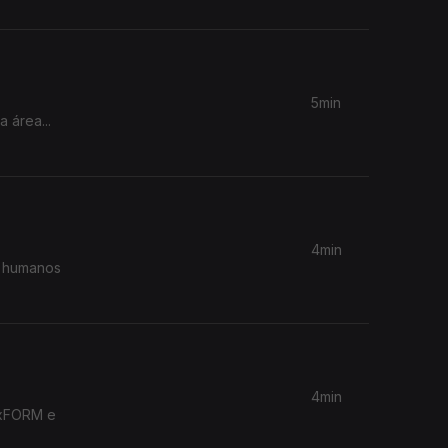
5min
 área...
4min
os humanos
4min
RExFORM e