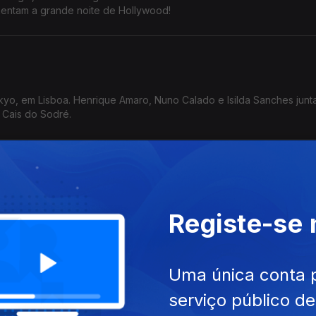
entam a grande noite de Hollywood!
Tokyo, em Lisboa. Henrique Amaro, Nuno Calado e Isilda Sanches jun
o Cais do Sodré.
o Oliveira estão no KM 0 da Nacional 2. Foi uma viagem longa, dest
Registe-se
espirar e acompanhar o Festival!
as do Mundo 2025
Uma única conta 
serviço público d
stival de Músicas do Mundo, em Sines. Com André Santos, Raquel 