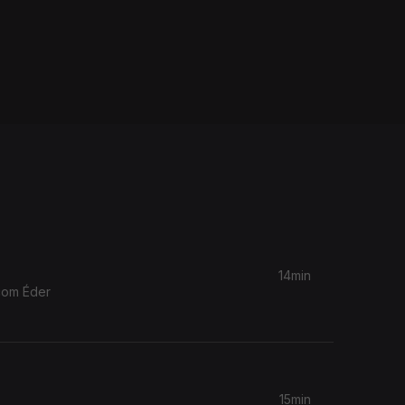
14min
 com Éder
15min