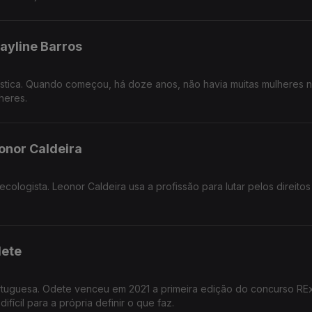
hayline Barros
ística. Quando começou, há doze anos, não havia muitas mulheres na
heres.
eonor Caldeira
ecologista. Leonor Caldeira usa a profissão para lutar pelos direit
dete
 portuguesa. Odete venceu em 2021 a primeira edição do concurso 
ifícil para a própria definir o que faz.