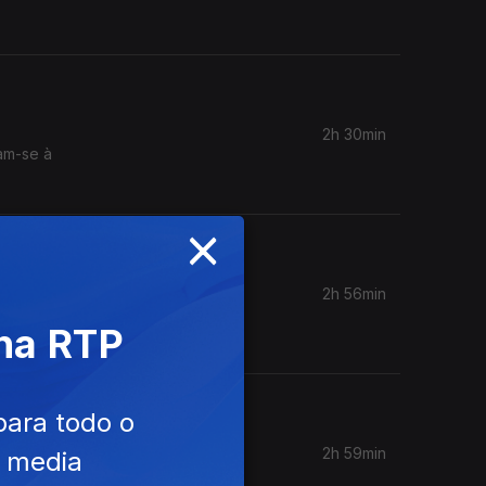
2h 30min
tam-se à
×
2h 56min
emida e
 na RTP
para todo o
2h 59min
e media
Morão