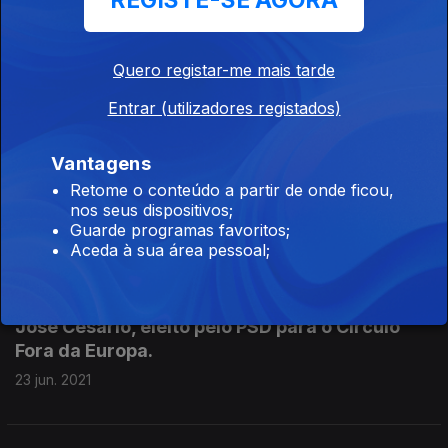
REGISTE-SE AGORA
Carlos Gonçalves, eleito pelo PSD para o
Círculo da Europa.
28 jun. 2021
Quero registar-me mais tarde
Entrar (utilizadores registados)
De 2ª a 5ª feira - Hoje o olhar do Deputado
Vantagens
Paulo Pisco, eleito pelo PS para o Círculo da
Retome o conteúdo a partir de onde ficou,
Europa.
nos seus dispositivos;
24 jun. 2021
Guarde programas favoritos;
Aceda à sua área pessoal;
De 2ª a 5ª feira - Hoje o olhar do Deputado
José Cesário, eleito pelo PSD para o Círculo
Fora da Europa.
23 jun. 2021