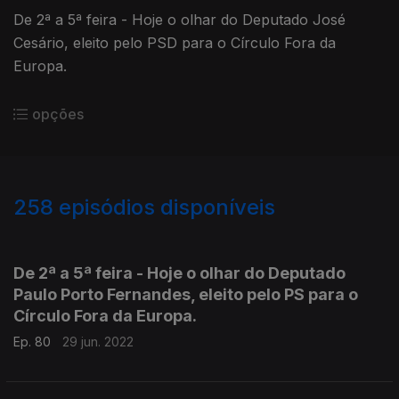
De 2ª a 5ª feira - Hoje o olhar do Deputado José
Cesário, eleito pelo PSD para o Círculo Fora da
Europa.
opções
258
episódios disponíveis
582795
582775
558049
551740
545448
540187
535800
530870
525689
De 2ª a 5ª feira - Hoje o olhar do Deputado
Paulo Porto Fernandes, eleito pelo PS para o
Círculo Fora da Europa.
Ep. 80
29 jun. 2022