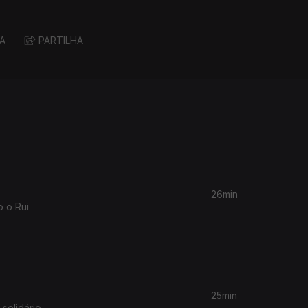
A
PARTILHA
26min
o o Rui
25min
solidário