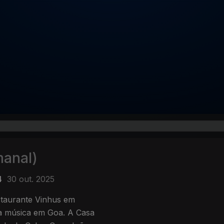
manal)
4
30 out. 2025
staurante Vinhus em
a música em Goa. A Casa