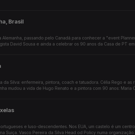
a, Brasil
a Alemanha, passando pelo Canadá para conhecer a "event Planne
logista David Sousa e ainda a celebrar os 90 anos da Casa de PT e
a
ura da Silva: enfermeira, pintora, coach e tatuadora. Célia Rego e as 
nha mudou a vida de Hugo Renato e a pintora com 90 anos: Maria C
uxelas
portugueses e luso-descendentes. Nos EUA, um castelo é um centr
r na Suiça. Vasco Pereira da Silva Head od Policy numa organização.