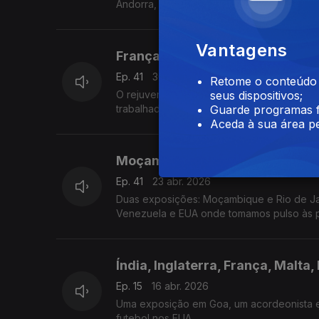
Andorra, José dos Passos- empreendedor e
Vantagens
França, Brasil, EUA, Irlanda, L
Ep. 41
30 abr. 2026
Retome o conteúdo a
O rejuvenescer de um Podcast Luso-Brasilei
seus dispositivos;
trabalhadores. Uma exposição em França e 
Guarde programas f
Aceda à sua área pe
Moçambique, Rio de Janeiro, L
Ep. 41
23 abr. 2026
Duas exposições: Moçambique e Rio de Ja
Venezuela e EUA onde tomamos pulso às 
Índia, Inglaterra, França, Malta,
Ep. 15
16 abr. 2026
Uma exposição em Goa, um acordeonista e
futebol nos EUA.