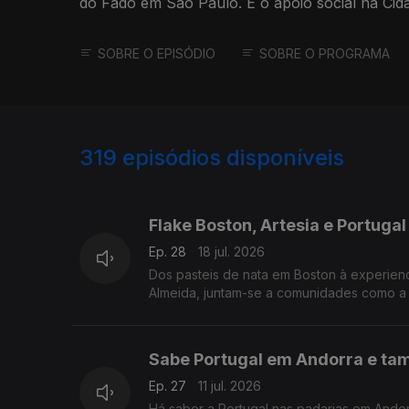
do Fado em São Paulo. E o apoio social na Cidade do Cabo. Com João
Pedro Bandeira.
SOBRE O EPISÓDIO
SOBRE O PROGRAMA
319
episódios disponíveis
919198
900474
875873
Flake Boston, Artesia e Portugal
Ep. 28
18 jul. 2026
Dos pasteis de nata em Boston à experienc
Almeida, juntam-se a comunidades como a
Sabe Portugal em Andorra e ta
Ep. 27
11 jul. 2026
Há sabor a Portugal nas padarias em Andor