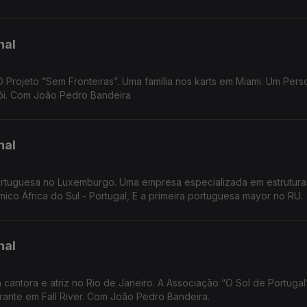
nal
 Projeto “Sem Fronteiras”. Uma família nos karts em Miami. Um Pers
erói. Com João Pedro Bandeira
nal
ortuguesa no Luxemburgo. Uma empresa especializada em estrutura
ico África do Sul - Portugal, E a primeira portuguesa mayor no RU.
nal
ntora e atriz no Rio de Janeiro. A Associação “O Sol de Portugal
Bordéus. Uma Clínica na Suíça e um Restaurante em Fall River. Com João Pedro Bandeira.