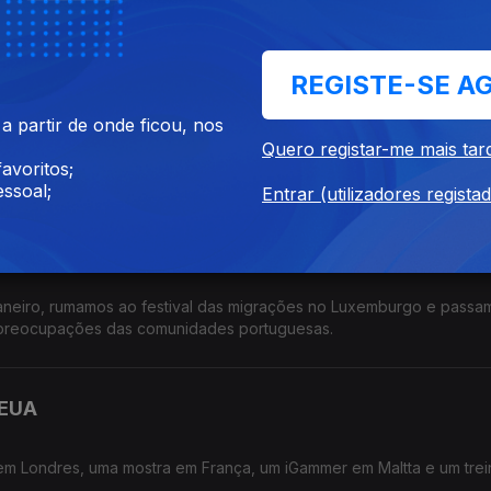
 Portugal na Feira de Nanterre.
REGISTE-SE A
uxemburgo
 partir de onde ficou, nos
ro, um antigo locutor de rádio que agora luta pelos direiros dos
Quero registar-me mais tar
dois amantes do ensino, nos EUA e Irlanda.
avoritos;
ssoal;
Entrar (utilizadores regista
uxemburgo, Venezuela e EUA
neiro, rumamos ao festival das migrações no Luxemburgo e passa
preocupações das comunidades portuguesas.
 EUA
m Londres, uma mostra em França, um iGammer em Maltta e um tre