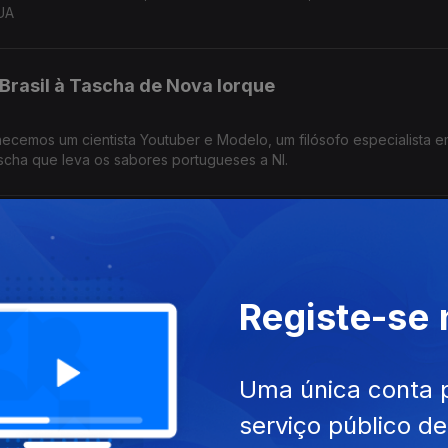
UA
Brasil à Tascha de Nova Iorque
hecemos um cientista Youtuber e Modelo, um filósofo especialista em
scha que leva os sabores portugueses a NI.
onomia portuguesa em Malta
to feminino no RU, os sabores de Portugal em Malta e na França, o
Registe-se
ion Foundation.
entes na Polícia de Andorra
Uma única conta 
serviço público d
tins e a sua linha de joalharia em NI, Lusodescendentes na Polícia