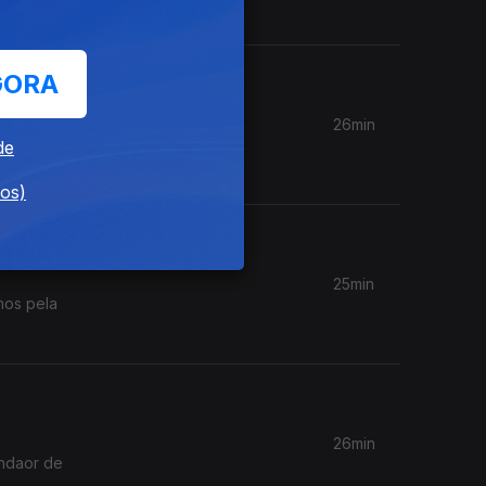
GORA
26min
de
dos)
25min
mos pela
26min
indaor de