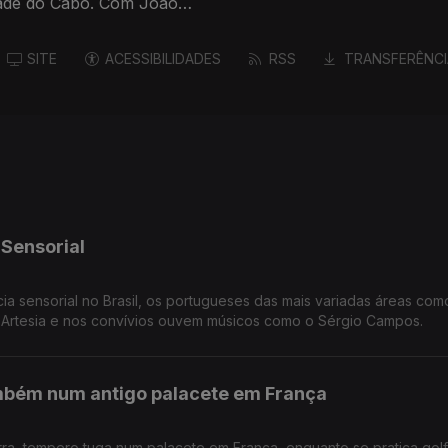
SITE
ACESSIBILIDADES
RSS
TRANSFERÊNCI
 Sensorial
ia sensorial no Brasil, os portugueses das mais variadas áreas com
 Artesia e nos convívios ouvem músicos como o Sérgio Campos.
mbém num antigo palacete em França
ra, tempero tuga num palacete em França, enquanto se pratica golf 