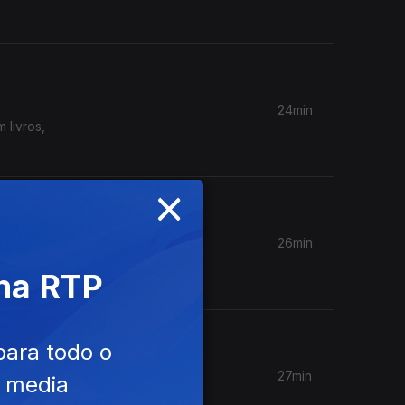
24min
 livros,
×
26min
 Dia da
 na RTP
para todo o
27min
e media
 de