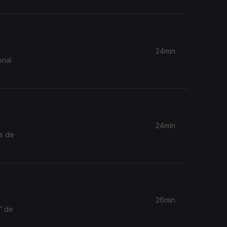
24min
onal
24min
s de
26min
” de