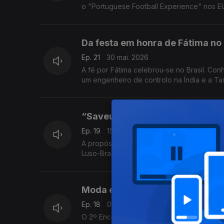
o "Portuguese Football Experience" nos E
Da festa em honra de Fátima no 
Ep. 21
30 mai. 2026
A fé por Fátima celebrou-se no Brasil. Con
um engenheiro de controlo na Índia e a Ta
“Saveurs du Portugal” e Gastr
Ep. 19
15 mai. 2026
A propósito do 25 de Abril, o empoderamen
Luso-Brasilidade e a Luso American Educat
Moda e Luxo em NI, Lusodescend
Ep. 18
08 mai. 2026
O 2º Encontro Vianense no Canadá, Ana Mar