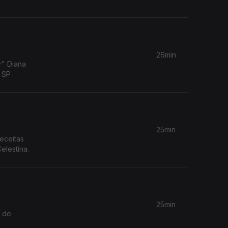
26min
r" Diana
m SP
25min
receitas
elestina.
25min
o de