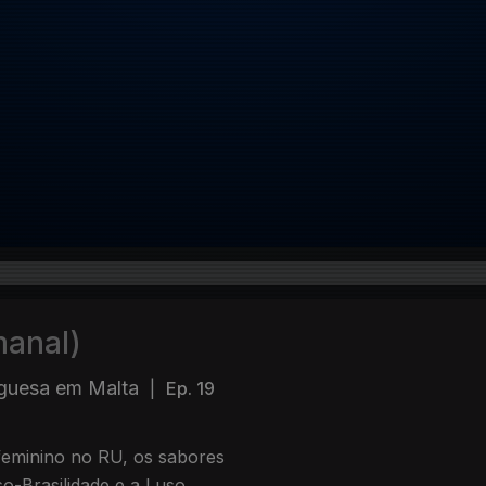
manal)
uguesa em Malta
|
Ep. 19
feminino no RU, os sabores
o-Brasilidade e a Luso