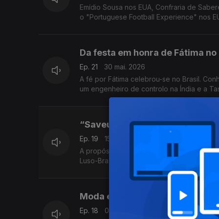
Emídio Sousa nos EUA, Confraria de Saberes
o "Portuguese Football Experience" nos E
Da festa em honra de Fátima no 
Ep. 21
30 mai. 2026
A fé por Fátima celebrou-se no Brasil. Con
um engenheiro de controlo na Índia e a Ta
“Saveurs du Portugal” e Gastr
Ep. 19
15 mai. 2026
A propósito do 25 de Abril, o empoderamen
Luso-Brasilidade e a Luso American Educat
Moda e Luxo em NI, Lusodescend
Ep. 18
08 mai. 2026