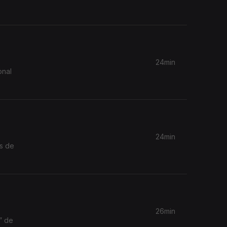
24min
onal
24min
s de
26min
” de