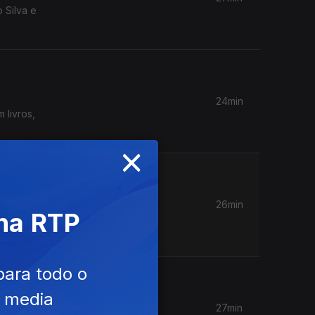
 Silva e
24min
 livros,
×
26min
 na RTP
 Dia da
para todo o
e media
27min