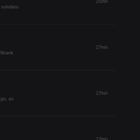
25min
solidário
27min
Witbank
27min
rgo, ao
27min