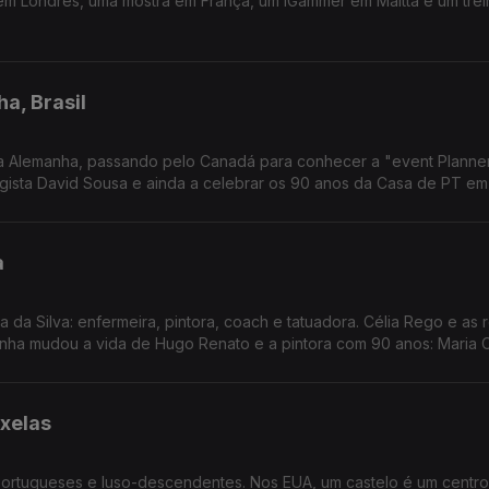
m Londres, uma mostra em França, um iGammer em Maltta e um tre
a, Brasil
a Alemanha, passando pelo Canadá para conhecer a "event Planne
logista David Sousa e ainda a celebrar os 90 anos da Casa de PT e
a
ura da Silva: enfermeira, pintora, coach e tatuadora. Célia Rego e as 
nha mudou a vida de Hugo Renato e a pintora com 90 anos: Maria C
uxelas
portugueses e luso-descendentes. Nos EUA, um castelo é um centr