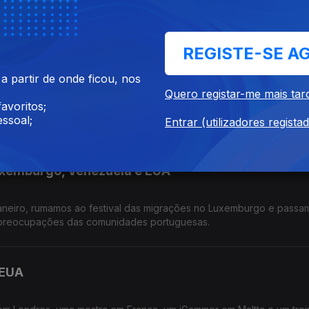
tins e a sua linha de joalharia em NI, Lusodescendentes na Polícia
 Portugal na Feira de Nanterre.
REGISTE-SE A
uxemburgo
 partir de onde ficou, nos
Quero registar-me mais tar
avoritos;
ro, um antigo locutor de rádio que agora luta pelos direiros dos
ssoal;
dois amantes do ensino, nos EUA e Irlanda.
Entrar (utilizadores regista
uxemburgo, Venezuela e EUA
neiro, rumamos ao festival das migrações no Luxemburgo e passa
preocupações das comunidades portuguesas.
 EUA