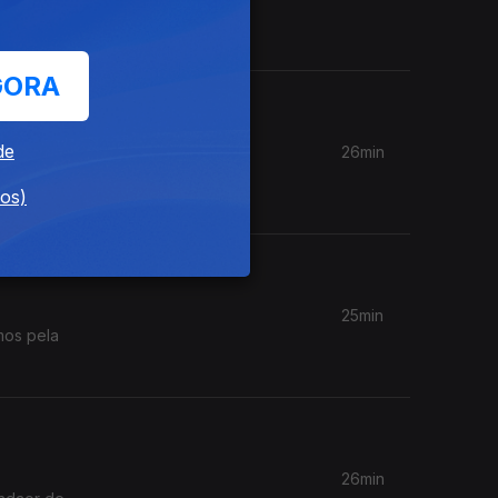
 de
GORA
de
26min
dos)
25min
mos pela
26min