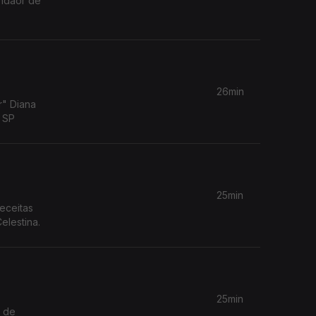
indaor de
26min
r" Diana
m SP
25min
receitas
elestina.
25min
o de