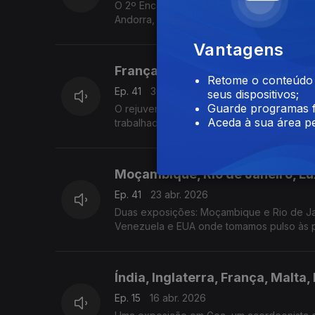
O 2º Encontro Vianense no Canadá, Ana Mar
Andorra, José dos Passos- empreendedor e
Vantagens
França, Brasil, EUA, Irlanda, L
Retome o conteúdo a
Ep. 41
30 abr. 2026
seus dispositivos;
Guarde programas f
O rejuvenescer de um Podcast Luso-Brasilei
Aceda à sua área pe
trabalhadores. Uma exposição em França e 
Moçambique, Rio de Janeiro, L
Ep. 41
23 abr. 2026
Duas exposições: Moçambique e Rio de Ja
Venezuela e EUA onde tomamos pulso às 
Índia, Inglaterra, França, Malta,
Ep. 15
16 abr. 2026