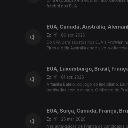
Uma exposição em Goa, um acordeonista e
futebol nos EUA.
EUA, Canadá, Austrália, Alemanh
Ep. 41
09 abr. 2026
Do SPA para sapatos nos EUA à ProWein n
Pires e pela Austrália onde vive o oftamo
EUA, Luxemburgo, Brasil, Franç
Ep. 41
01 abr. 2026
A família Balelo, do jogo ao imobiliário. La
partihadas com o mundo. O Mirante da Prai
EUA, Suiça, Canadá, França, Br
Ep. 41
26 mar. 2026
Nas autárquicas de França os candidatos 