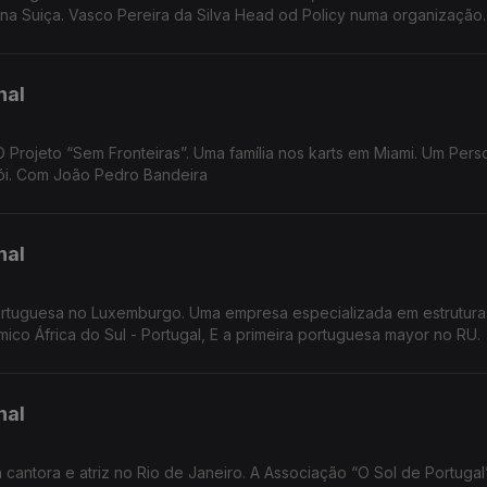
r na Suiça. Vasco Pereira da Silva Head od Policy numa organização.
nal
 Projeto “Sem Fronteiras”. Uma família nos karts em Miami. Um Pers
erói. Com João Pedro Bandeira
nal
ortuguesa no Luxemburgo. Uma empresa especializada em estrutura
ico África do Sul - Portugal, E a primeira portuguesa mayor no RU.
nal
ntora e atriz no Rio de Janeiro. A Associação “O Sol de Portugal