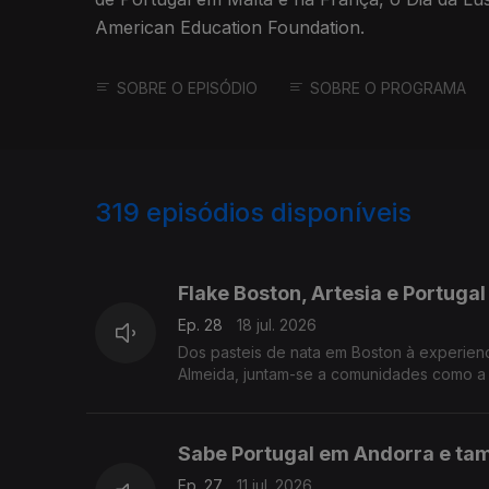
American Education Foundation.
SOBRE O EPISÓDIO
SOBRE O PROGRAMA
319
episódios disponíveis
919198
900474
875873
Flake Boston, Artesia e Portugal
Ep. 28
18 jul. 2026
Dos pasteis de nata em Boston à experienc
Almeida, juntam-se a comunidades como a
Sabe Portugal em Andorra e ta
Ep. 27
11 jul. 2026