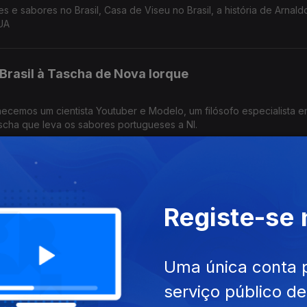
 e sabores no Brasil, Casa de Viseu no Brasil, a história de Arnaldo
UA
Brasil à Tascha de Nova Iorque
hecemos um cientista Youtuber e Modelo, um filósofo especialista em
scha que leva os sabores portugueses a NI.
onomia portuguesa em Malta
Registe-se
to feminino no RU, os sabores de Portugal em Malta e na França, o
ion Foundation.
Uma única conta 
entes na Polícia de Andorra
serviço público d