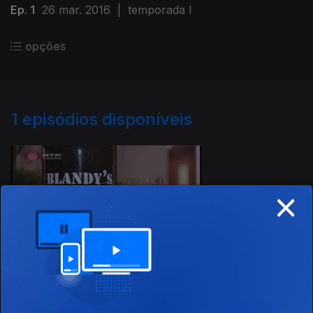
Ep. 1
26 mar. 2016
|
temporada I
opções
1
episódios disponíveis
229499
×
Ep. 1
26 mar. 2016