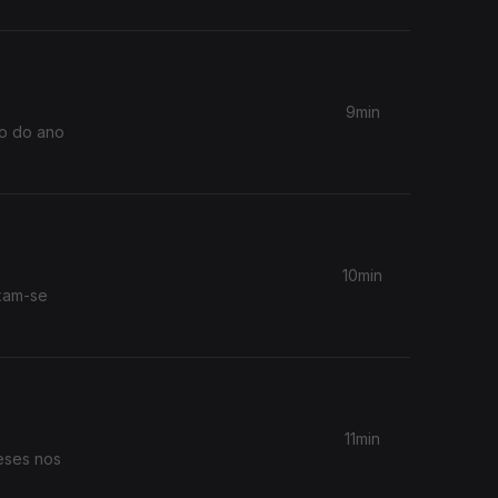
9min
io do ano
10min
ixam-se
11min
eses nos