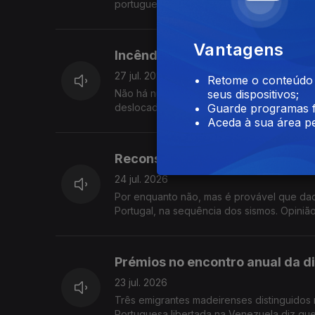
portuguesa na Venezuela. Ensino de Portugu
Vantagens
Incêndios em França e Espanha
27 jul. 2026
Retome o conteúdo a
Não há números, mas é quase certo que ce
seus dispositivos;
deslocados por causa dos incêndios em Fra
Guarde programas f
Aceda à sua área pe
Reconstrução na Venezuela seg
24 jul. 2026
Por enquanto não, mas é provável que daq
Portugal, na sequência dos sismos. Opini
Prémios no encontro anual da 
23 jul. 2026
Três emigrantes madeirenses distinguidos 
Portuguesa libertada na Venezuela diz que 