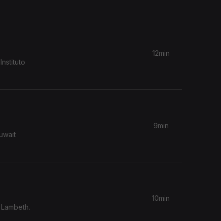
12min
9min
uwait
10min
e Lambeth.