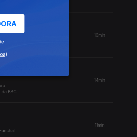
GORA
10min
sido
de
.
dos)
14min
ara
s da BBC.
11min
Funchal.