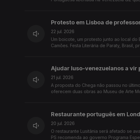
Protesto em Lisboa de professo
22 jul. 2026
Um boicote, um protesto junto ao local do Encontro Anual da Rede do Ensino de Português no Estrangeiro, do Instituto
Camões. Festa Literária de Paraty, Brasil, p
Ajudar luso-venezuelanos a vir
21 jul. 2026
A proposta do Chega não passou no último
oferecem duas obras ao Museu de Arte Mo
Restaurante português em Lond
20 jul. 2026
O restaurante Lusitânia será afetado se av
PS recomenda ao governo Programa Espec