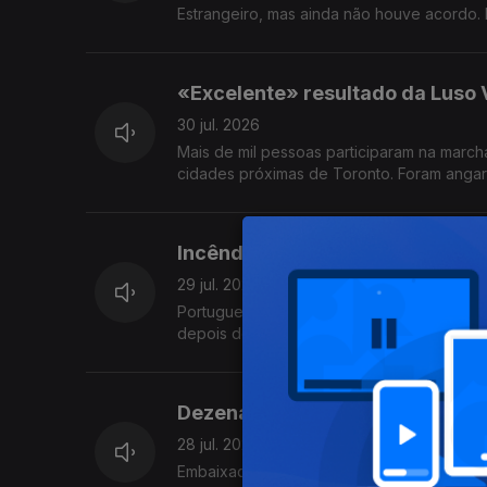
Estrangeiro, mas ainda não houve acordo.
«Excelente» resultado da Luso V
30 jul. 2026
Mais de mil pessoas participaram na marc
cidades próximas de Toronto. Foram angari
Incêndios florestais em França
29 jul. 2026
Portugueses na região de Bordéus ainda n
depois de terem deixado tudo para trás. 
Dezenas de portugueses perder
28 jul. 2026
Embaixada de Portugal em Caracas está a 