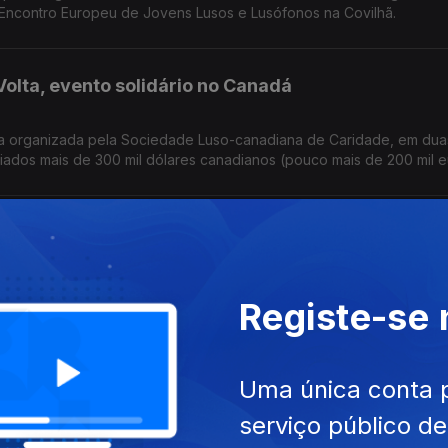
 Encontro Europeu de Jovens Lusos e Lusófonos na Covilhã.
olta, evento solidário no Canadá
ha organizada pela Sociedade Luso-canadiana de Caridade, em dua
ados mais de 300 mil dólares canadianos (pouco mais de 200 mil e
: portugueses ainda não descansam
ão podem dormir descansados, apesar de alguns já terem voltado 
Registe-se
Português foi a língua mais procurada nos exames NEWL nos EUA.
am as suas casas na Venezuela
Uma única conta 
serviço público d
fazer o levantamento dos prejuízos dos sismos, entre cidadãos de