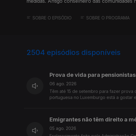
medidas. Antigo conselheiro das comunidades na
Conselho das Comunidades.
SOBRE O EPISÓDIO
SOBRE O PROGRAMA
2504
episódios disponíveis
944302
940940
937037
Prova de vida para pensionista
06 ago. 2026
Têm até 15 de setembro para fazer prova 
portuguesa no Luxemburgo está a gostar e 
Emigrantes não têm direito a m
05 ago. 2026
Esclarecimento feito pela Administração C