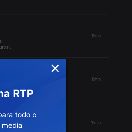
11min
s
uros).
×
11min
a casa,
 na RTP
para todo o
11min
e media
 origem