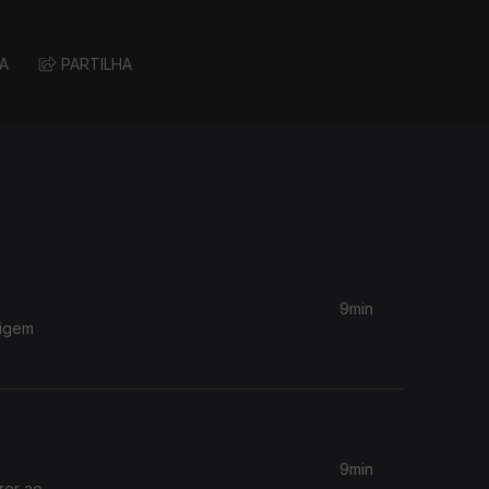
A
PARTILHA
9min
rigem
9min
rer ao