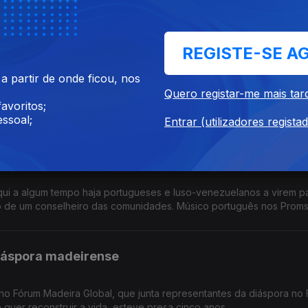
ês no Estrangeiro: falta negociar tabelas salariais e subsídios.
REGISTE-SE A
 afectam portugueses
 partir de onde ficou, nos
ntenas ou até milhares de portugueses e lusodescendentes terão 
Quero registar-me mais tar
nça e Espanha. Diáspora madeirense quer circulo eleitoral próprio
avoritos;
ssoal;
Entrar (utilizadores regista
ue muito devagar
ui a algum tempo haja portugueses e luso-venezuelanos a virem p
ão de um conselheiro das comunidades. Músico português nos Prom
diáspora madeirense
no Fórum Madeira Global, que junta representantes da diáspora no 
quer reconstruir a vida, esteve presa cinco anos.