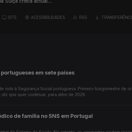
 Suíça critica actual
SITE
ACESSIBILIDADES
RSS
TRANSFERÊNCI
s portugueses em sete países
de vida à Segurança Social portuguesa. Primeiro burgomestre de o
diz que quer continuar, para além de 2029.
édico de família no SNS em Portugal
entral do Sistema de Saúde. No entanto, os emigrantes podem recor