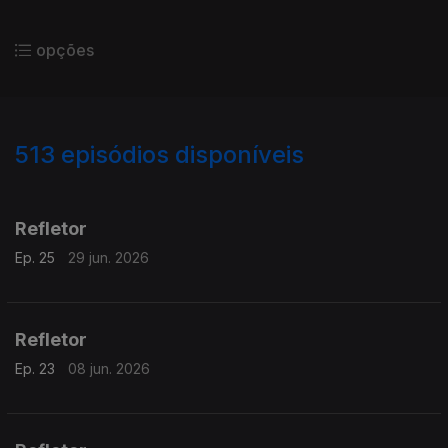
opções
513
episódios disponíveis
917211
898343
879748
844374
825013
805616
Refletor
Ep. 25
29 jun. 2026
Refletor
Ep. 23
08 jun. 2026