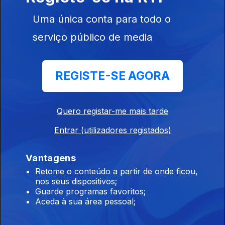
Arquitetos do Agora
Uma única conta para todo o
serviço público de media
Refletor
Ep. 33
20 out. 2025
REGISTE-SE AGORA
Refletor
Quero registar-me mais tarde
Ep. 32
06 out. 2025
Ambígua
Entrar (utilizadores registados)
Vantagens
Refletor
Retome o conteúdo a partir de onde ficou,
Ep. 31
29 set. 2025
nos seus dispositivos;
Guarde programas favoritos;
Mensagem Completa
Aceda à sua área pessoal;