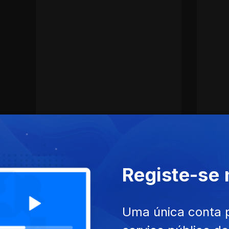
de Sá-Carneiro
CLA
Registe-se
Uma única conta 
SITE
ACESSIBILIDADES
PARTILHA