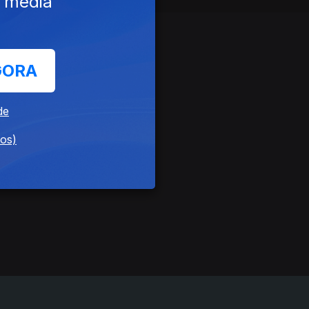
e media
GORA
de
dos)