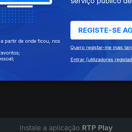
serviço público d
REGISTE-SE A
 partir de onde ficou, nos
Quero registar-me mais tar
avoritos;
ssoal;
Entrar (utilizadores regista
Instale a aplicação
RTP Play