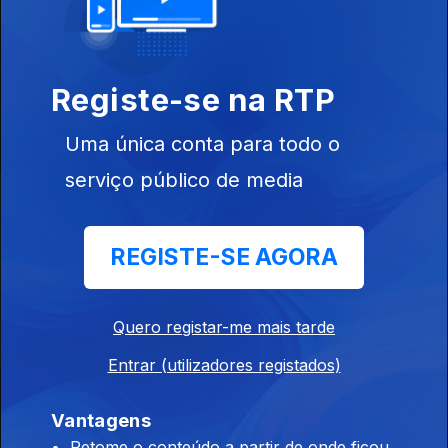
14 mai. 2016
Registe-se na RTP
Uma única conta para todo o
serviço público de media
Instale a aplicação
RTP Play
REGISTE-SE AGORA
Disponível para iOS, Android, Apple TV, Android TV e
Quero registar-me mais tarde
CarPlay
Entrar (utilizadores registados)
Vantagens
Retome o conteúdo a partir de onde ficou,