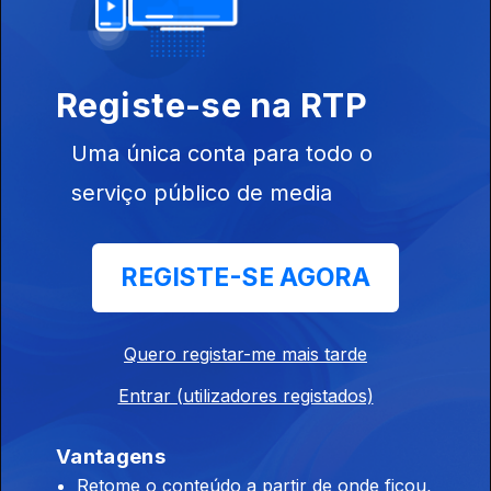
24 set. 2016
O Bairro do
Avillez
Registe-se na RTP
Uma única conta para todo o
serviço público de media
14 ago. 2016
REGISTE-SE AGORA
Quero registar-me mais tarde
Entrar (utilizadores registados)
06 ago. 2016
Vantagens
Retome o conteúdo a partir de onde ficou,