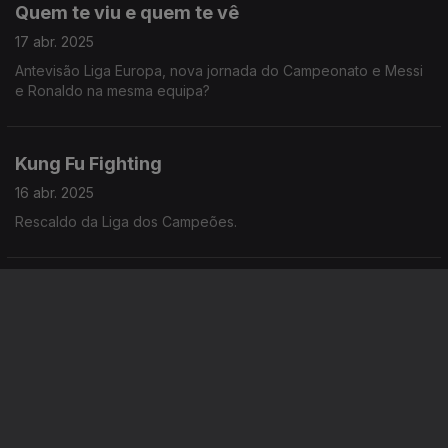
Quem te viu e quem te vê
17 abr. 2025
Antevisão Liga Europa, nova jornada do Campeonato e Messi
e Ronaldo na mesma equipa?
Kung Fu Fighting
16 abr. 2025
Rescaldo da Liga dos Campeões.
Colidio ouviu das boas
15 abr. 2025
Paulinho a dar cartas no México, Liga dos Campeões e o
Benfica em apuros.
Posta Arouquesa outra vez servida em Lisboa