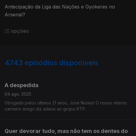
Antecipação da Liga das Nações e Gyokeres no
Arsenal?
opções
4743
episódios disponíveis
862266
855687
851719
847904
843340
A despedida
04 ago. 2025
Obrigado pelos últimos 21 anos, José Nunes! O nosso eterno
carneiro amigo diz adeus ao grupo RTP.
Quer devorar tudo, mas não tem os dentes do