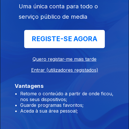
04 jun. 2025
Uma única conta para todo o
Antecipação da Liga das Nações e Gyokeres no Arsenal?
serviço público de media
Come on, girls!
REGISTE-SE AGORA
03 jun. 2025
Seleções na Liga das Nações, João Félix no Benfica, Roland
Garros.
Quero registar-me mais tarde
Entrar (utilizadores registados)
Parecem bandos de pardais
02 jun. 2025
Vantagens
PSG vence a Liga dos Campeões, play-offs da Liga das
Retome o conteúdo a partir de onde ficou,
Nações e Roland Garros
nos seus dispositivos;
Guarde programas favoritos;
Aceda à sua área pessoal;
É tudo a rasgar
30 mai. 2025