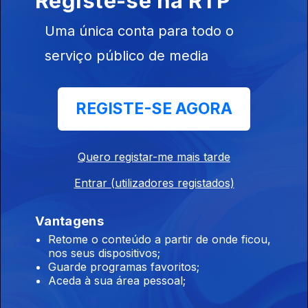
Registe-se na RTP
16 jun. 2025
Uma única conta para todo o
Mundial de clubes. Final do campeonato de basquetebol.
Mercado de transferências.
serviço público de media
Todo esgadanhado
REGISTE-SE AGORA
13 jun. 2025
Mundial de clubes. Gyokeres responde às polémicas com o
Sporting. Tiago Lenho no Mérida.
Quero registar-me mais tarde
Entrar (utilizadores registados)
Allons, enfants! Podíamos ter ganho...
Vantagens
12 jun. 2025
Retome o conteúdo a partir de onde ficou,
Portugal - França no Euro de Sub-21. O futuro de Gyokeres.
nos seus dispositivos;
Talisca dá-nos música.
Guarde programas favoritos;
Aceda à sua área pessoal;
Nuno, a bomba