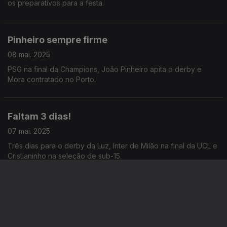
os preparativos para a festa.
Pinheiro sempre firme
08 mai. 2025
PSG na final da Champions, João Pinheiro apita o derby e
Mora contratado no Porto.
Faltam 3 dias!
07 mai. 2025
Três dias para o derby da Luz, Inter de Milão na final da UCL e
Cristianinho na seleção de sub-15.
O cochicho da menina
06 mai. 2025
Corrida pelo titulo no campeonato, os onzes prováveis para o