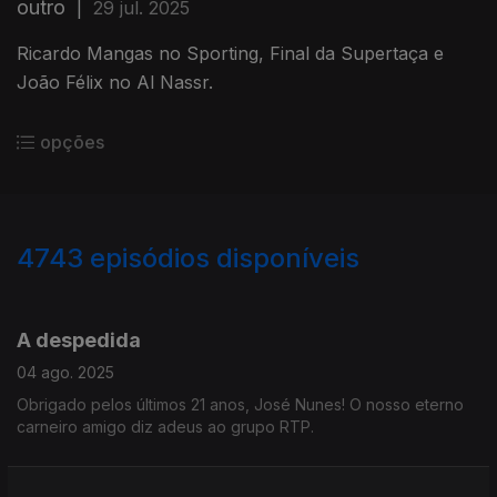
outro
|
29 jul. 2025
Ricardo Mangas no Sporting, Final da Supertaça e
João Félix no Al Nassr.
opções
4743
episódios disponíveis
862266
855687
851719
847904
A despedida
04 ago. 2025
Obrigado pelos últimos 21 anos, José Nunes! O nosso eterno
carneiro amigo diz adeus ao grupo RTP.