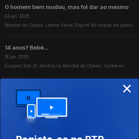
O homem bem mudou, mas foi dar ao mesmo
24 jun. 2025
Mundial de Clubes, Lamine Yamal, Playoff de hóquei em patins.
14 anos? Bebé...
18 jun. 2025
Europeu Sub-21, Benfica no Mundial de Clubes, Gyokeres.
×
Eh pá, mas que grandes manhosos!
17 jun. 2025
Benfica empata com o Boca Juniors no Mundial de Clubes e
vai defrontar o Sporting na Super Taça.
Não foi mau