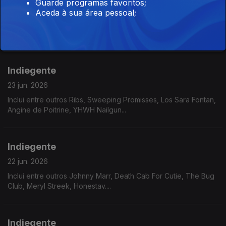
Guarde programas favoritos;
24 jun. 2026
Aceda à sua área pessoal;
Inclui entre outros La La Lar, Kneecap, Lip Critic, Kim Gordon,
Dry Cleaning...
Indiegente
23 jun. 2026
Inclui entre outros Ribs, Sweeping Promisses, Los Sara Fontan,
Angine de Poitrine, YHWH Nailgun...
Indiegente
22 jun. 2026
Inclui entre outros Johnny Marr, Death Cab For Cutie, The Bug
Club, Meryl Streek, Honestav....
Indiegente