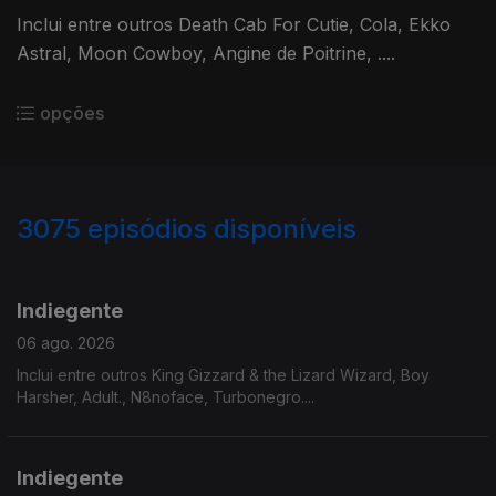
Inclui entre outros Death Cab For Cutie, Cola, Ekko
Astral, Moon Cowboy, Angine de Poitrine, ....
opções
3075
episódios disponíveis
943240
939077
935224
931746
Indiegente
06 ago. 2026
Inclui entre outros King Gizzard & the Lizard Wizard, Boy
Harsher, Adult., N8noface, Turbonegro....
Indiegente