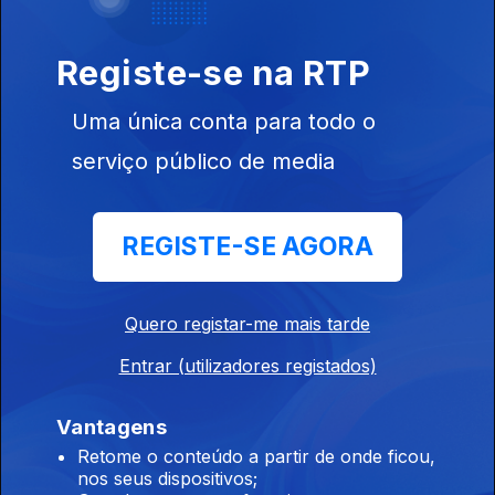
30 jun. 2026
Inclui entre outros Ultra Lights, Black Wizards, Death Cab for
Registe-se na RTP
Cutie, Paul Solger, Iceage...
Uma única conta para todo o
Indiegente
serviço público de media
29 jun. 2026
Inclui entre outros Ultra Lights, Black Wizards, Death Cab for
Cutie, Paul Solger, Iceage...
REGISTE-SE AGORA
Indiegente
Quero registar-me mais tarde
26 jun. 2026
Entrar (utilizadores registados)
Inclui entre outros Graham Coxo, Heavy Lungs, TV Priest,
Scam, Saul Williams...
Vantagens
Retome o conteúdo a partir de onde ficou,
nos seus dispositivos;
Indiegente