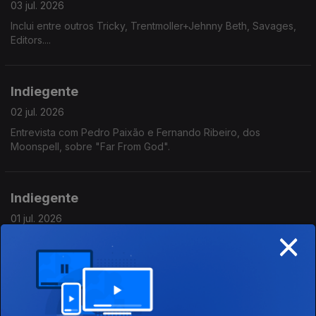
03 jul. 2026
Inclui entre outros Tricky, Trentmoller+Jehnny Beth, Savages,
Editors....
Indiegente
02 jul. 2026
Entrevista com Pedro Paixão e Fernando Ribeiro, dos
Moonspell, sobre "Far From God".
Indiegente
01 jul. 2026
×
Inclui entre outros Yard Act, This is Lorelei, Chelsea Wolfe, PJ
Harvey, Black Bananas....
Indiegente