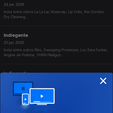
24 jun. 2026
Inclui entre outros La La Lar, Kneecap, Lip Critic, Kim Gordon,
Dry Cleaning...
Indiegente
23 jun. 2026
Inclui entre outros Ribs, Sweeping Promisses, Los Sara Fontan,
Angine de Poitrine, YHWH Nailgun...
Indiegente
×
22 jun. 2026
Inclui entre outros Johnny Marr, Death Cab For Cutie, The Bug
Club, Meryl Streek, Honestav....
Indiegente