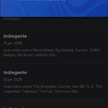
16 jun. 2026
inclui entre outros Jack White, Ty Segall, Afghan Whigs, Snag,
Evil Island....
Indiegente
15 jun. 2026
inclui entre outros Meryl Streek, Big Special, Gurriers, YHWH
Nailgun, Dirt Buyer, Lambrini Girls....
Indiegente
12 jun. 2026
inclui entre outros The Stranglers, Suicide, Add (N) To X, The
Legendary Tigerman, The Fall, Terry Lee Hale....