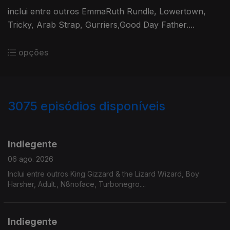
inclui entre outros EmmaRuth Rundle, Lowertown,
Tricky, Arab Strap, Gurriers,Good Day Father....
opções
3075
episódios disponíveis
943240
939077
935224
931746
927088
Indiegente
06 ago. 2026
Inclui entre outros King Gizzard & the Lizard Wizard, Boy
Harsher, Adult., N8noface, Turbonegro....
Indiegente