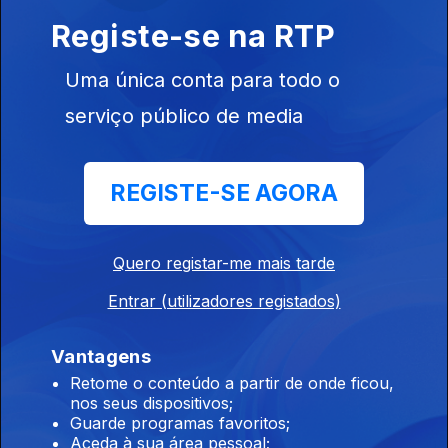
19 jun. 2026
Registe-se na RTP
Inclui entre outros Tricky, Portishead, Massive Attack, Martina
Topley-Bird, White Stripes, Jon Spencer Blues Explosion, The
Uma única conta para todo o
Stranglers....
serviço público de media
Indiegente
18 jun. 2026
REGISTE-SE AGORA
Inclui entre outros Julia Jacklin, We Bless This Mess, Emma
Ruth Rundle, Iceage, The Fall, Honestav....
Quero registar-me mais tarde
Indiegente
Entrar (utilizadores registados)
17 jun. 2026
Vantagens
Inclui entre outros Interpol, Mary in the Junkyard, Almost
Monday, Ty Segall, Thee Oh Sees....
Retome o conteúdo a partir de onde ficou,
nos seus dispositivos;
Guarde programas favoritos;
Aceda à sua área pessoal;
Indiegente