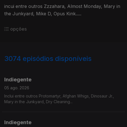
incui entre outros Zzzahara, Almost Monday, Mary in
the Junkyard, Mike D, Opus Kink.....
opções
3074
episódios disponíveis
942780
939078
935225
931745
Indiegente
05 ago. 2026
Inclui entre outros Protomartyr, Afghan Whigs, Dinosaur Jr.,
Mary in the Junkyard, Dry Cleaning...
Indiegente