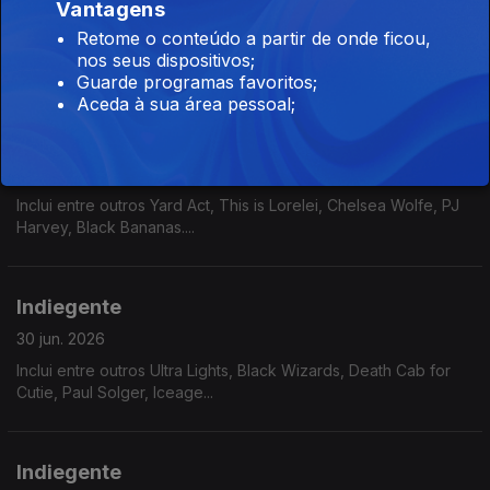
Vantagens
02 jul. 2026
Retome o conteúdo a partir de onde ficou,
Entrevista com Pedro Paixão e Fernando Ribeiro, dos
nos seus dispositivos;
Moonspell, sobre "Far From God".
Guarde programas favoritos;
Aceda à sua área pessoal;
Indiegente
01 jul. 2026
Inclui entre outros Yard Act, This is Lorelei, Chelsea Wolfe, PJ
Harvey, Black Bananas....
Indiegente
30 jun. 2026
Inclui entre outros Ultra Lights, Black Wizards, Death Cab for
Cutie, Paul Solger, Iceage...
Indiegente