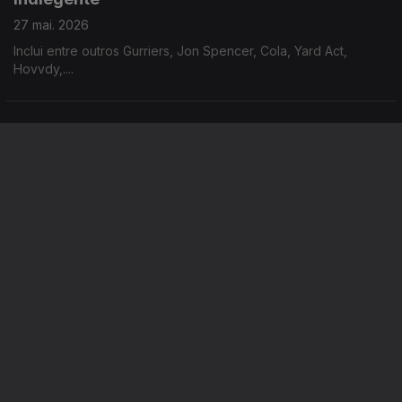
27 mai. 2026
Inclui entre outros Gurriers, Jon Spencer, Cola, Yard Act,
Hovvdy,....
Indiegente
26 mai. 2026
Inclui entre outros Mike D, Kneecap, Gurriers, Maquina, Fat
Dog, .....
Este conteúdo faz parte de
Sugestões musicais