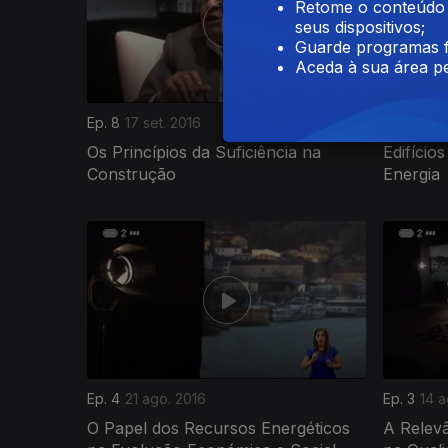
Retome o conteúdo a
seus dispositivos;
Guarde programas f
Aceda à sua área pe
Ep. 8
17 set. 2016
Ep. 7
10 s
Os Princípios da Suficiência na
Edifíci
Construção
Energia
245231
Ep. 4
21 ago. 2016
Ep. 3
14 a
O Papel dos Recursos Energéticos
A Relevâ