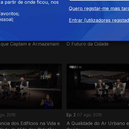
 partir de onde ficou, nos
Quero registar-me mais tar
avoritos;
ssoal;
Entrar (utilizadores regista
et. 2016
Ep. 6
03 set. 2016
os que Captam e Armazenam
O Futuro da Cidade
go. 2016
Ep. 2
07 ago. 2016
ncia dos Edifícios na Vida e
A Qualidade do Ar Urbano e