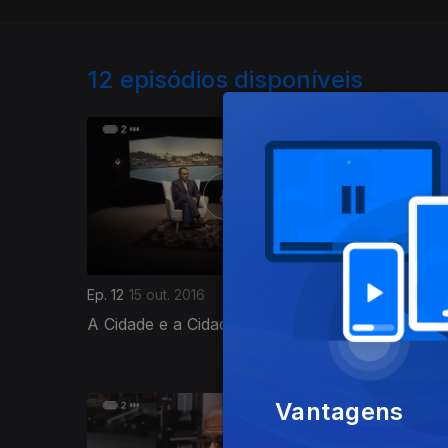
12
episódios disponíveis
Ep. 12
15 out. 2016
Ep. 11
08 
A Cidade e a Cidadania no Edificado
A Polui
Vantagens