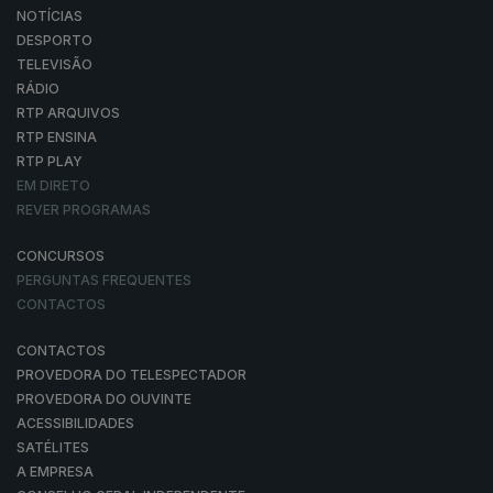
NOTÍCIAS
DESPORTO
TELEVISÃO
RÁDIO
RTP ARQUIVOS
RTP ENSINA
RTP PLAY
EM DIRETO
REVER PROGRAMAS
CONCURSOS
PERGUNTAS FREQUENTES
CONTACTOS
CONTACTOS
PROVEDORA DO TELESPECTADOR
PROVEDORA DO OUVINTE
ACESSIBILIDADES
SATÉLITES
A EMPRESA