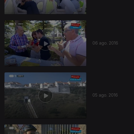
06 ago. 2016
05 ago. 2016