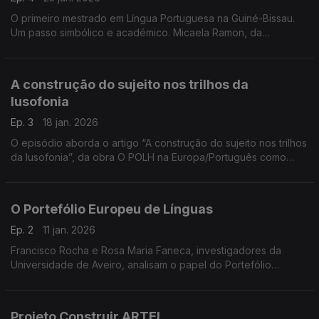
O primeiro mestrado em Língua Portuguesa na Guiné-Bissau.
Um passo simbólico e académico. Micaela Ramon, da
Universidade do Minho destaca o desafio de adaptar o ensino
ao contexto local sem repetir modelos europeus.
A construção do sujeito nos trilhos da
lusofonia
Ep. 3
18 jan. 2026
O episódio aborda o artigo “A construção do sujeito nos trilhos
da lusofonia”, da obra O POLH na Europa/Português como
Língua de Herança, assinado por Mariana Martins, Rita
Dorneles, Elizabeth Ferreira e Danielli Simões
O Portefólio Europeu de Línguas
Ep. 2
11 jan. 2026
Francisco Rocha e Rosa Maria Faneca, investigadores da
Universidade de Aveiro, analisam o papel do Portefólio
Europeu de Línguas na valorização das línguas de herança em
contextos migratórios. ...
Projeto Construir ARTEL