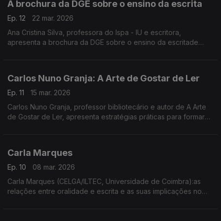
A brochura da DGE sobre o ensino da escrita
Ep. 12
22 mar. 2026
Ana Cristina Silva, professora do Ispa - IU e escritora,
apresenta a brochura da DGE sobre o ensino da escritade
fendendo que a "escrita inventada" no pré-escolar é um
processo cognitivo essencial em que ...
Carlos Nuno Granja: A Arte de Gostar de Ler
Ep. 11
15 mar. 2026
Carlos Nuno Granja, professor bibliotecário e autor de A Arte
de Gostar de Ler, apresenta estratégias práticas para formar
leitores, defendendo a leitura como uma prática cultural que
se aprende e se cultiva desde cedo.
Carla Marques
Ep. 10
08 mar. 2026
Carla Marques (CELGA/ILTEC, Universidade de Coimbra):as
relações entre oralidade e escrita e as suas implicações no
ensino do português, a partir da comunicação apresentada no
Congresso Internacional Entre Textos,...