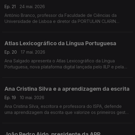
Ep. 21
24 mai. 2026
António Branco, professor da Faculdade de Ciências da
Universidade de Lisboa e diretor da PORTULAN CLARIN
apresenta os modelos de inteligência artificial Evaristo,
Albertina, Gervásio e Serafim ,,,
Atlas Lexicográfico da Língua Portuguesa
Ep. 20
17 mai. 2026
Ana Salgado apresenta o Atlas Lexicográfico da Língua
Portuguesa, nova plataforma digital lançada pelo IILP e pela
Academia das Ciências de Lisboa para mapear a diversidade
lexical do português no espaço da CPLP
Ana Cristina Silva e a aprendizagem da escrita
Ep. 19
10 mai. 2026
Ana Cristina Silva, escritora e professora do ISPA, defende
uma aprendizagem da escrita que valorize os primeiros gestos
e experiências das crianças com a linguagem escrita antes do
ensino formal.
João Pedro Aido, presidente da APP