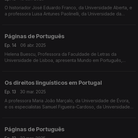
O historiador José Eduardo Franco, da Universidade Aberta, e
a professora Luisa Antunes Paolinelli, da Universidade da
Madeira, apresentam A História Global da Literatura
Portuguesa, ...
Páginas de Português
Ep. 14
06 abr. 2025
Helena Buescu, Professora da Faculdade de Letras da
Universidade de Lisboa, apresenta Mundo em Português,
projeto que integra a coleção Literatura-Mundo Comparada,
Perspetivas em Português, ...
Os direitos linguísticos em Portugal
Ep. 13
30 mar. 2025
A professora Maria João Marçalo, da Universidade de Évora,
e os especialistas Samuel Figueira-Cardoso, da Universidade
Federal do Oeste do Pará, e Weronika Grezgoreczyk
discutem os direitos linguísticos em Portugal, ...
Páginas de Português