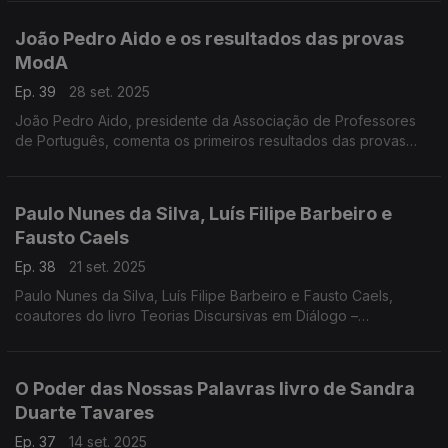
literacia em Portugal. ...
João Pedro Aido e os resultados das provas
ModA
Ep. 39
28 set. 2025
João Pedro Aido, presidente da Associação de Professores
de Português, comenta os primeiros resultados das provas
ModA, aplicadas em formato digital aos alunos do 4.º e 6.º
anos. Em destaque, os desempenhos a Português
Paulo Nunes da Silva, Luís Filipe Barbeiro e
Fausto Caels
Ep. 38
21 set. 2025
Paulo Nunes da Silva, Luís Filipe Barbeiro e Fausto Caels,
coautores do livro Teorias Discursivas em Diálogo –
Perspetivas e Análises, refletem sobre classificações textuais,
documentos programáticos e ...
O Poder das Nossas Palavras livro de Sandra
Duarte Tavares
Ep. 37
14 set. 2025