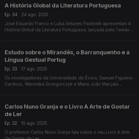
A História Global da Literatura Portuguesa
Ep. 34
24 ago. 2025
José Eduardo Franco e Luísa Antunes Paolinelli apresentam A
História Global da Literatura Portuguesa, lançada pela Temas e
Debates no final do ano passado, ...
Estudo sobre o Mirandês, o Barranquenho e a
Língua Gestual Portug
Ep. 33
17 ago. 2025
Os investigadores da Universidade de Évora, Samuel Figueira-
Cardoso, Weronika Grzegorczyk e Maria João Marçalo
apresentam o estudo sobre o Mirandês, o Barranquenho e a
Língua Gestual Portuguesa
Carlos Nuno Granja e o Livro A Arte de Gostar
de Ler
Ep. 32
10 ago. 2025
O professor Carlos Nuno Granja fala sobre o seu Livro A Arte
de Gostar de Ler.