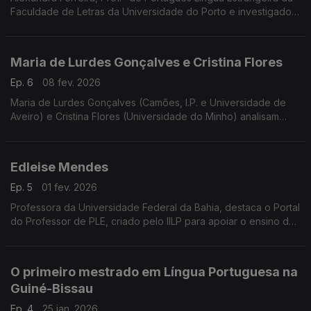
Faculdade de Letras da Universidade do Porto e investigadora
do Centro de Linguística da UP, analisa o ensino da oralidade
em português a partir de uma experiência com estudantes de
Macau. O estudo reflete sobre as dificuldades e
Maria de Lurdes Gonçalves e Cristina Flores
especificidades do desenvolvimento da competência oral
neste contexto.
Ep. 6
08 fev. 2026
Maria de Lurdes Gonçalves (Camões, I.P. e Universidade de
Aveiro) e Cristina Flores (Universidade do Minho) analisam
visões de professores de Português Língua de Herança na
Suíça. ...
Edleise Mendes
Ep. 5
01 fev. 2026
Professora da Universidade Federal da Bahia, destaca o Portal
do Professor de PLE, criado pelo IILP para apoiar o ensino do
português com recursos gratuitos e formação de docentes.
O primeiro mestrado em Língua Portuguesa na
Guiné-Bissau
Ep. 4
25 jan. 2026