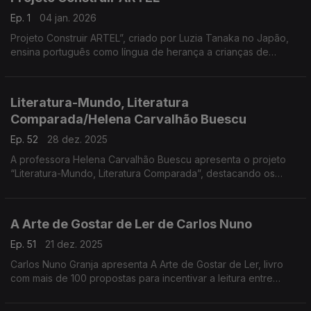
Ep. 1
04 jan. 2026
Projeto Construir ARTEL”, criado por Luzia Tanaka no Japão,
ensina português como língua de herança a crianças de
famílias migrantes. Iniciado como creche, tornou-se espaço
educativo e afetivo, ...
Literatura-Mundo, Literatura
Comparada/Helena Carvalhão Buescu
Ep. 52
28 dez. 2025
A professora Helena Carvalhão Buescu apresenta o projeto
“Literatura-Mundo, Literatura Comparada”, destacando os
volumes dedicados à literatura em português. ...
A Arte de Gostar de Ler de Carlos Nuno
Ep. 51
21 dez. 2025
Carlos Nuno Granja apresenta A Arte de Gostar de Ler, livro
com mais de 100 propostas para incentivar a leitura entre
crianças e jovens. Dirigido a pais, professores e mediadores,
destaca a leitura como prática criativa