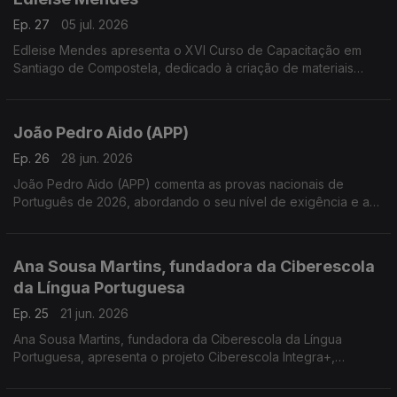
Ep. 27
05 jul. 2026
Edleise Mendes apresenta o XVI Curso de Capacitação em
Santiago de Compostela, dedicado à criação de materiais
didáticos para o ensino do português a falantes de galego e
ao desenvolvimento do PPPLE
João Pedro Aido (APP)
Ep. 26
28 jun. 2026
João Pedro Aido (APP) comenta as provas nacionais de
Português de 2026, abordando o seu nível de exigência e a
polémica gerada por uma questão do exame do 12.º ano
Ana Sousa Martins, fundadora da Ciberescola
da Língua Portuguesa
Ep. 25
21 jun. 2026
Ana Sousa Martins, fundadora da Ciberescola da Língua
Portuguesa, apresenta o projeto Ciberescola Integra+,
dedicado à inclusão linguística de crianças e adultos migrantes
através da aprendizagem do português