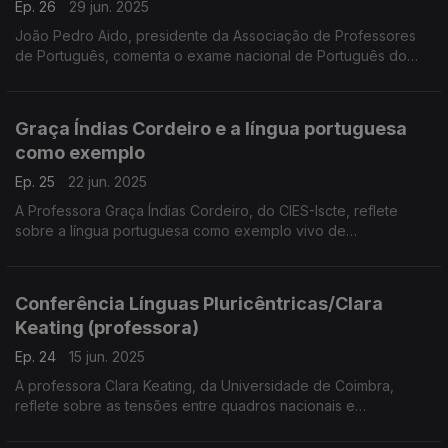
Ep. 26
29 jun. 2025
João Pedro Aido, presidente da Associação de Professores
de Português, comenta o exame nacional de Português do
12.º ano, agora obrigatório para todos os alunos,
independentemente da área de estudos. ...
Graça Índias Cordeiro e a língua portuguesa
como exemplo
Ep. 25
22 jun. 2025
A Professora Graça Índias Cordeiro, do CIES-Iscte, reflete
sobre a língua portuguesa como exemplo vivo de
pluricentrismo, a partir da sua intervenção na 11.ª Conferência
sobre Línguas Pluricêntricas.
Conferência Línguas Pluricêntricas/Clara
Keating (professora)
Ep. 24
15 jun. 2025
A professora Clara Keating, da Universidade de Coimbra,
reflete sobre as tensões entre quadros nacionais e
transnacionais na descrição das línguas pluricêntricas, como o
português. ...