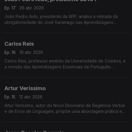
Ep. 17
26 abr. 2026
João Pedro Aido, presidente da APP, analisa a retirada da
obrigatoriedade de José Saramago nas Aprendizagens
Essenciais. Destaca os contratos de leitura como garantia da
sua presença no ensino, sem imposição curricular.
Carlos Reis
Ep. 16
19 abr. 2026
Carlos Reis, professor emérito da Universidade de Coimbra, e
a revisão das Aprendizagens Essenciais de Português.
Em análiseo fim da obrigatoriedade de obras de José
Saramago e as suas implicações no ensino da literatura.
Artur Veríssimo
Ep. 15
12 abr. 2026
Artur Veríssimo, autor do Novo Dicionário de Regência Verbal
e de Erros de Linguagem, propõe uma abordagem prática e
acessível à gramática baseada em exemplos do uso real da
língua para esclarecer dúvidas e evitar erros