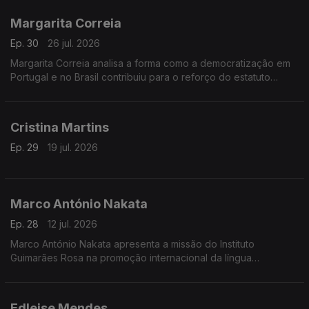
internacionalização do português
Margarita Correia
Ep. 30
26 jul. 2026
Margarita Correia analisa a forma como a democratização em
Portugal e no Brasil contribuiu para o reforço do estatuto
internacional da língua portuguesa e para a sua expansão
através da educação e da literacia.
Cristina Martins
Ep. 29
19 jul. 2026
Marco António Nakata
Ep. 28
12 jul. 2026
Marco António Nakata apresenta a missão do Instituto
Guimarães Rosa na promoção internacional da língua
portuguesa e da cultura brasileira, destacando o papel da
diplomacia cultural.
Edleise Mendes