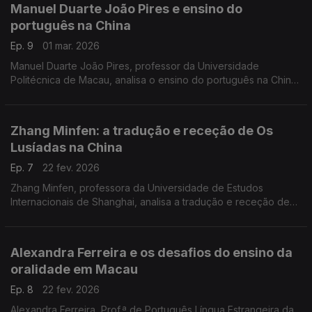
Manuel Duarte João Pires e ensino do
português na China
Ep. 9
01 mar. 2026
Manuel Duarte João Pires, professor da Universidade
Politécnica de Macau, analisa o ensino do português na China
a partir de dados quantitativos, identificando desafios e
tendências de crescimento. ...
Zhang Minfen: a tradução e receção de Os
Lusíadas na China
Ep. 7
22 fev. 2026
Zhang Minfen, professora da Universidade de Estudos
Internacionais de Shanghai, analisa a tradução e receção de
Os Lusíadas na China desde os anos 1980 ...
Alexandra Ferreira e os desafios do ensino da
oralidade em Macau
Ep. 8
22 fev. 2026
Alexandra Ferreira, Prof.ª de Português Língua Estrangeira da