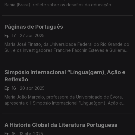
Bahia (Brasil), reflete sobre os desafios da educação
linguística no século XXI, antecipando a sua intervenção no XII
SEPEXLE, ...r
Páginas de Português
Ep. 17
27 abr. 2025
Maria José Finatto, da Universidade Federal do Rio Grande do
Sul, e os investigadores Francine Facchin Esteves e Guillermo
Silva Villar apresentam o projeto de construção de uma
terminologia de raiz para textos ...
Simpósio Internacional “Língua(gem), Ação e
Reflexão
Ep. 16
20 abr. 2025
Maria João Marçalo, professora da Universidade de Évora,
apresenta o II Simpósio Internacional “Língua(gem), Ação e
Reflexão”, que reúne especialistas de Portugal e Brasil para
refletir sobre novas abordagens no ensino .
A História Global da Literatura Portuguesa
Ep. 15
13 abr. 2025