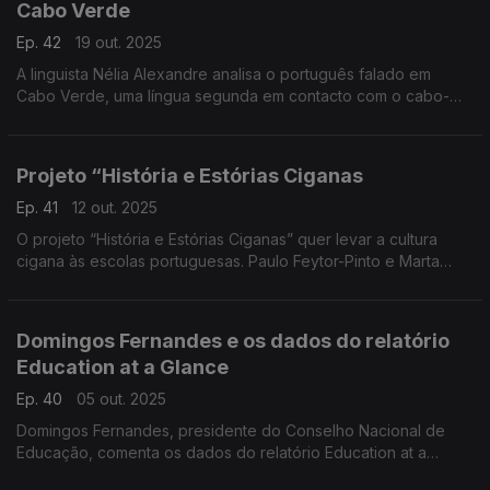
Cabo Verde
Ep. 42
19 out. 2025
A linguista Nélia Alexandre analisa o português falado em
Cabo Verde, uma língua segunda em contacto com o cabo-
verdiano. ...
Projeto “História e Estórias Ciganas
Ep. 41
12 out. 2025
O projeto “História e Estórias Ciganas” quer levar a cultura
cigana às escolas portuguesas. Paulo Feytor-Pinto e Marta
Torres explicam como esta iniciativa promove inclusão e
diversidade no ensino.
Domingos Fernandes e os dados do relatório
Education at a Glance
Ep. 40
05 out. 2025
Domingos Fernandes, presidente do Conselho Nacional de
Educação, comenta os dados do relatório Education at a
Glance 2025, da OCDE, que revela níveis preocupantes de