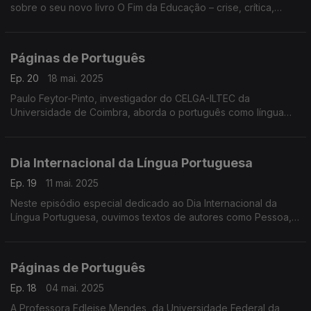
sobre o seu novo livro O Fim da Educação – crise, crítica,
ensino e utopia, um ensaio de intervenção que denuncia o
colapso do sistema educativo. ...
Páginas de Português
Ep. 20
18 mai. 2025
Paulo Feytor-Pinto, investigador do CELGA-ILTEC da
Universidade de Coimbra, aborda o português como língua
pluricêntrica no contexto da 11.ª Conferência Internacional das
Línguas Pluricêntricas. ...
Dia Internacional da Língua Portuguesa
Ep. 19
11 mai. 2025
Neste episódio especial dedicado ao Dia Internacional da
Língua Portuguesa, ouvimos textos de autores como Pessoa,
Mia Couto, Camões, João Cabral de Melo Neto e Manuel
Bandeira, na voz da atriz Maria Henrique. ...
Páginas de Português
Ep. 18
04 mai. 2025
A Professora Edleise Mendes, da Universidade Federal da