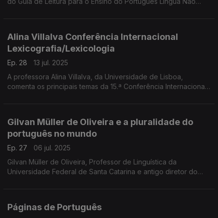
do Guia de Leitura para o Ensino do Português Língua Não
Materna, uma iniciativa do Plano Nacional de Leitura.
Alina Villalva Conferência Internacional
Lexicografia/Lexicologia
Ep. 28
13 jul. 2025
A professora Alina Villalva, da Universidade de Lisboa,
comenta os principais temas da 15.ª Conferência Internacional
em Lexicografia e Lexicologia Histórica, realizada na Academia
das Ciências de Lisboa. ...
Gilvan Müller de Oliveira e a pluralidade do
português no mundo
Ep. 27
06 jul. 2025
Gilvan Müller de Oliveira, Professor de Linguística da
Universidade Federal de Santa Catarina e antigo diretor do
IILP, reflete sobre a pluralidade do português no mundo. ...
Páginas de Português