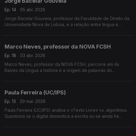
Jorge Bacelar Gouveia
Ep. 14
05 abr. 2026
Jorge Bacelar Gouveia, professor da Faculdade de Direito da
Universidade Nova de Lisboa, e a relação entre língua e
direito e a necessidade de enquadramento jurídico da língua
portuguesa ....
Marco Neves, professor da NOVA FCSH
Ep. 18
03 abr. 2026
Marco Neves, professor da NOVA FCSH, percorre em As
Raízes da Língua a história e a origem de palavras do
quotidiano português.Mostra como a etimologia revela viagens
antigas escondidas nas palavras mais familiares.
Paula Ferreira (UC/IPS)
Ep. 13
29 mar. 2026
Paula Ferreira (UC/IPS) analisa o «Texto Livre» vs. algoritmos.
Questiona se o digital domestica a escrita ou se ainda há
espaço para o erro e o rascunho na era da correção
automática e imediata.