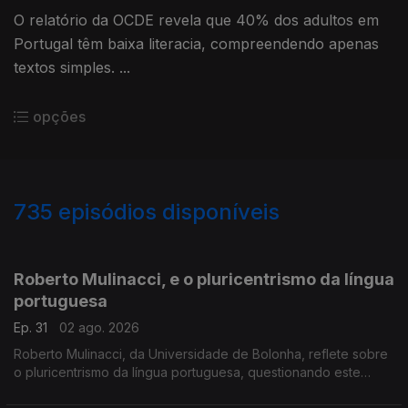
O relatório da OCDE revela que 40% dos adultos em
Portugal têm baixa literacia, compreendendo apenas
textos simples. ...
opções
735
episódios disponíveis
929912
908815
893011
873679
857182
838065
Roberto Mulinacci, e o pluricentrismo da língua
portuguesa
Ep. 31
02 ago. 2026
Roberto Mulinacci, da Universidade de Bolonha, reflete sobre
o pluricentrismo da língua portuguesa, questionando este
conceito e debatendo as suas implicações para o ensino e a