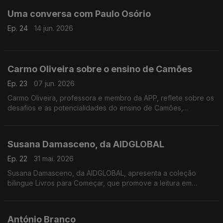
Uma conversa com Paulo Osório
Ep. 24
14 jun. 2026
Carmo Oliveira sobre o ensino de Camões
Ep. 23
07 jun. 2026
Carmo Oliveira, professora e membro da APP, reflete sobre os
desafios e as potencialidades do ensino de Camões,
procurando aproximar a sua obra dos alunos e da língua
portuguesa contemporânea
Susana Damasceno, da AIDGLOBAL
Ep. 22
31 mai. 2026
Susana Damasceno, da AIDGLOBAL, apresenta a coleção
bilingue Livros para Começar, que promove a leitura em
português e changana junto de crianças moçambicanas,
valorizando as línguas locais e a educação.
António Branco