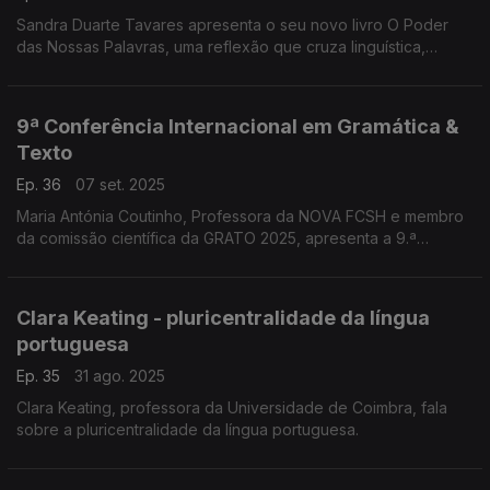
Sandra Duarte Tavares apresenta o seu novo livro O Poder
das Nossas Palavras, uma reflexão que cruza linguística,
neurociência e empatia. Em conversa, destaca o impacto das
palavras nas emoções, nos comportamentos ...
9ª Conferência Internacional em Gramática &
Texto
Ep. 36
07 set. 2025
Maria Antónia Coutinho, Professora da NOVA FCSH e membro
da comissão científica da GRATO 2025, apresenta a 9.ª
Conferência Internacional em Gramática & Texto. ...
Clara Keating - pluricentralidade da língua
portuguesa
Ep. 35
31 ago. 2025
Clara Keating, professora da Universidade de Coimbra, fala
sobre a pluricentralidade da língua portuguesa.