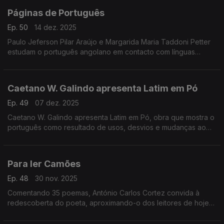
Páginas de Português
Ep. 50
14 dez. 2025
Paulo Jeferson Pilar Araújo e Margarida Maria Taddoni Petter
estudam o português angolano em contacto com línguas
bantu, destacando traços e alertando para a importância de
distinguir influência real de coincidência.
Caetano W. Galindo apresenta Latim em Pó
Ep. 49
07 dez. 2025
Caetano W. Galindo apresenta Latim em Pó, obra que mostra o
português como resultado de usos, desvios e mudanças ao
longo do tempo. Na entrevista, defende que a língua é feita
por pessoas — sobretudo pelas crianças — ...
Para ler Camões
Ep. 48
30 nov. 2025
Comentando 35 poemas, António Carlos Cortez convida à
redescoberta do poeta, aproximando-o dos leitores de hoje
com sensibilidade pedagógica e literária.